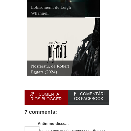
Lobisomem, de Leigh
Whannell
Nosferatu, de Robert
Eggers (2024)
COMENTÁRI
COMENTÁ
OS FACEBOOK
RIOS BLOGGER
7 comments:
Anônimo disse...
Por isso que você recomendou. Porque