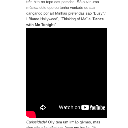
três hits no topo das paradas. Só ouvir uma
música dele que eu tenho vontade de sair
dançando por aí! Minhas preferidas são “
Busy
”,”
I Blame Hollywood
”, “
Thinking of Me
” e “
Dance
with Me Tonight
”
Curiosidade!
Olly tem um
irmão gêmeo
, mas
eles não são idênticos (bom pro irmão! Já