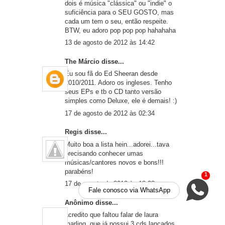
dois é música "clássica" ou "indie" o
suficiência para o SEU GOSTO, mas
cada um tem o seu, então respeite.
BTW, eu adoro pop pop pop hahahaha
13 de agosto de 2012 às 14:42
The Márcio
disse...
Eu sou fã do Ed Sheeran desde
2010/2011. Adoro os ingleses. Tenho
seus EPs e tb o CD tanto versão
simples como Deluxe, ele é demais! :)
17 de agosto de 2012 às 02:34
Regis
disse...
Muito boa a lista hein...adorei...tava
precisando conhecer umas
músicas/cantores novos e bons!!!
parabéns!
1
17 de agosto de 2012 às 13:33
Fale conosco via WhatsApp
Anônimo disse...
acredito que faltou falar de laura
marling, que já possui 3 cds lançados