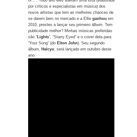
of...
”. Todo ano eles liberam uma lista (elaborada
por críticos e especialistas em música) dos
novos artistas que tem as melhores chances de
se darem bem no mercado e a Ellie
ganhou
em
2010, prestes a lançar seu primeiro álbum. Tem
publicidade melhor? Minhas músicas preferidas
são “
Lights
”, “
Starry Eyed
” e o cover dela para
“
Your Song
” (do
Elton John
). Seu segundo
álbum,
Halcyo
, será lançado em outubro deste
ano.