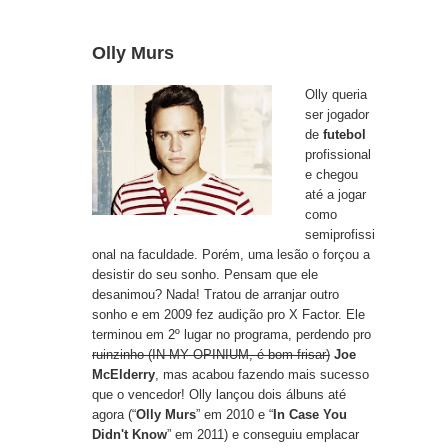
Olly Murs
Olly queria
ser jogador
de
futebol
profissional
e chegou
até a jogar
como
semiprofissi
onal na faculdade. Porém, uma lesão o forçou a
desistir do seu sonho. Pensam que ele
desanimou? Nada! Tratou de arranjar outro
sonho e em 2009 fez audição pro X Factor. Ele
terminou em 2º lugar no programa, perdendo pro
ruinzinho (IN MY OPINIUM, é bom frisar)
Joe
McElderry
, mas acabou fazendo mais sucesso
que o vencedor! Olly lançou dois álbuns até
agora (“
Olly Murs
” em 2010 e “
In Case You
Didn't Know
” em 2011) e conseguiu emplacar