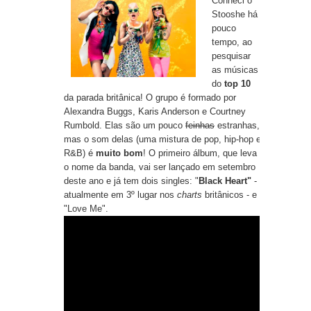
Conheci o
Stooshe há
pouco
tempo, ao
pesquisar
as músicas
do
top 10
da parada britânica! O grupo é formado por
Alexandra Buggs, Karis Anderson e Courtney
Rumbold. Elas são um pouco
feinhas
estranhas,
mas o som delas (uma mistura de pop, hip-hop e
R&B) é
muito bom
! O primeiro álbum, que leva
o nome da banda, vai ser lançado em setembro
deste ano e já tem dois singles: "
Black Heart"
-
atualmente em 3º lugar nos
charts
britânicos - e
"
Love Me
".