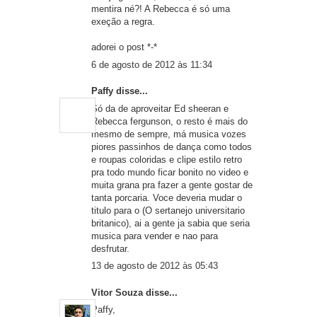
mentira né?! A Rebecca é só uma
exeção a regra.
adorei o post *-*
6 de agosto de 2012 às 11:34
Paffy disse...
Só da de aproveitar Ed sheeran e
Rebecca fergunson, o resto é mais do
mesmo de sempre, má musica vozes
piores passinhos de dança como todos
e roupas coloridas e clipe estilo retro
pra todo mundo ficar bonito no video e
muita grana pra fazer a gente gostar de
tanta porcaria. Voce deveria mudar o
titulo para o (O sertanejo universitario
britanico), ai a gente ja sabia que seria
musica para vender e nao para
desfrutar.
13 de agosto de 2012 às 05:43
Vitor Souza
disse...
Paffy,