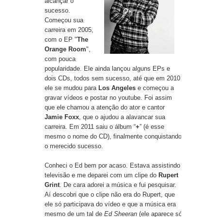
alcançar o
sucesso.
Começou sua
carreira em 2005,
com o EP "
The
Orange Room
",
com pouca
popularidade. Ele ainda lançou alguns EPs e
dois CDs, todos sem sucesso, até que em 2010
ele se mudou para
Los Angeles
e começou a
gravar vídeos e postar no youtube. Foi assim
que ele chamou a atenção do ator e cantor
Jamie Foxx
, que o ajudou a alavancar sua
carreira. Em 2011 saiu o álbum “
+
” (é esse
mesmo o nome do CD), finalmente conquistando
o merecido sucesso.
Conheci o Ed bem por acaso. Estava assistindo
televisão e me deparei com um clipe do
Rupert
Grint
. De cara adorei a música e fui pesquisar.
Aí descobri que o clipe não era do Rupert, que
ele só participava do vídeo e que a música era
mesmo de um tal de
Ed Sheeran
(ele aparece só