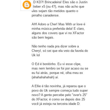
1D KD?! Brincadeira! Eles são o Justin
Bieber x5 (ou 4?), mas não acho que
eles sejam tão metidos quanto o
pirralho canadense.
AH! Adoro a Cher! Mas With ur love é
minha música preferida dela! E claro,
alguns dos covers que vi no XFactor
são bem legais.
Não tenho nada pra dizer sobre a
Cheryl, só sei que ela veio da favela do
Uk lol
O Ed é bonitinho. Eu vi esse clipe,
mas nem lembro se foi por acaso ou se
eu fui atrás, porque né, olha meu ex
(ahahahahahah) aí.
A Ellie é tão novinha, já reparou que o
povo do Uk sempre começa tudo super
novo? A gente percebe pelo "over's 25"
do XFactor, é como se depois dos 25
você já esteja na terceira idade D: