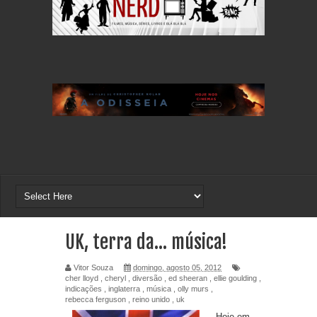
UK, terra da... música!
Vitor Souza
domingo, agosto 05, 2012
cher lloyd
,
cheryl
,
diversão
,
ed sheeran
,
ellie goulding
,
indicações
,
inglaterra
,
música
,
olly murs
,
rebecca ferguson
,
reino unido
,
uk
Hoje em