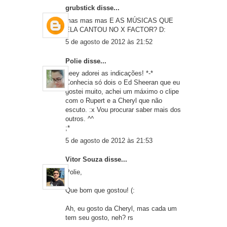
grubstick
disse...
mas mas mas E AS MÚSICAS QUE
ELA CANTOU NO X FACTOR? D:
5 de agosto de 2012 às 21:52
Polie
disse...
heey adorei as indicações! *-*
Conhecia só dois o Ed Sheeran que eu
gostei muito, achei um máximo o clipe
com o Rupert e a Cheryl que não
escuto. :x Vou procurar saber mais dos
outros. ^^
;*
5 de agosto de 2012 às 21:53
Vitor Souza
disse...
Polie,
Que bom que gostou! (:
Ah, eu gosto da Cheryl, mas cada um
tem seu gosto, neh? rs