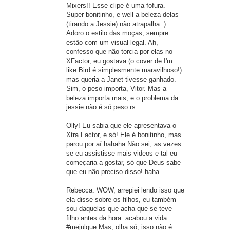
Mixers!! Esse clipe é uma fofura.
Super bonitinho, e well a beleza delas
(tirando a Jessie) não atrapalha :)
Adoro o estilo das moças, sempre
estão com um visual legal. Ah,
confesso que não torcia por elas no
XFactor, eu gostava (o cover de I'm
like Bird é simplesmente maravilhoso!)
mas queria a Janet tivesse ganhado.
Sim, o peso importa, Vitor. Mas a
beleza importa mais, e o problema da
jessie não é só peso rs
Olly! Eu sabia que ele apresentava o
Xtra Factor, e só! Ele é bonitinho, mas
parou por aí hahaha Não sei, as vezes
se eu assistisse mais videos e tal eu
começaria a gostar, só que Deus sabe
que eu não preciso disso! haha
Rebecca. WOW, arrepiei lendo isso que
ela disse sobre os filhos, eu também
sou daquelas que acha que se teve
filho antes da hora: acabou a vida
#mejulgue Mas, olha só, isso não é