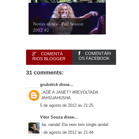
Novas séries - Fall Season
2012 #2
COMENTÁRI
COMENTÁ
OS FACEBOOK
RIOS BLOGGER
31 comments:
grubstick
disse...
CADÊ A JANET? #REVOLTADA
UAHSUAHUSHA
5 de agosto de 2012 às 21:25
Vitor Souza
disse...
Uai, nanda! Ela nem tem single ainda!
5 de agosto de 2012 às 21:44