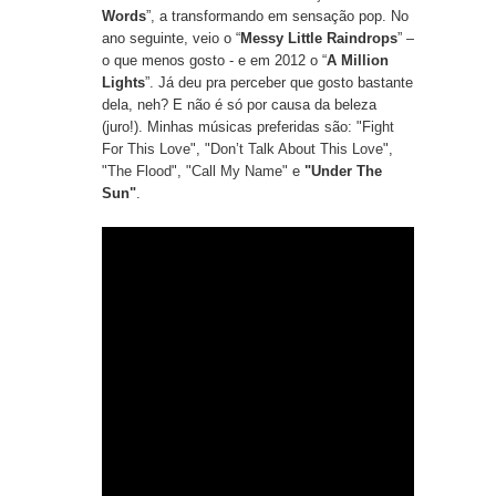
Words
”, a transformando em sensação pop. No
ano seguinte, veio o “
Messy Little Raindrops
” –
o que menos gosto - e em 2012 o “
A Million
Lights
”. Já deu pra perceber que gosto bastante
dela, neh? E não é só por causa da beleza
(juro!). Minhas músicas preferidas são:
"Fight
For This Love
", "
Don’t Talk About This Love
",
"The Flood
",
"Call My Name"
e
"Under The
Sun"
.