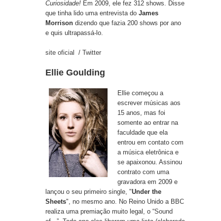
Curiosidade!
Em 2009, ele fez 312 shows. Disse
que tinha lido uma entrevista do
James
Morrison
dizendo que fazia 200 shows por ano
e quis ultrapassá-lo.
site oficial
/
Twitter
Ellie Goulding
Ellie começou a
escrever músicas aos
15 anos, mas foi
somente ao entrar na
faculdade que ela
entrou em contato com
a música eletrônica e
se apaixonou. Assinou
contrato com uma
gravadora em 2009 e
lançou o seu primeiro single, "
Under the
Sheets
", no mesmo ano. No Reino Unido a BBC
realiza uma premiação muito legal, o “
Sound