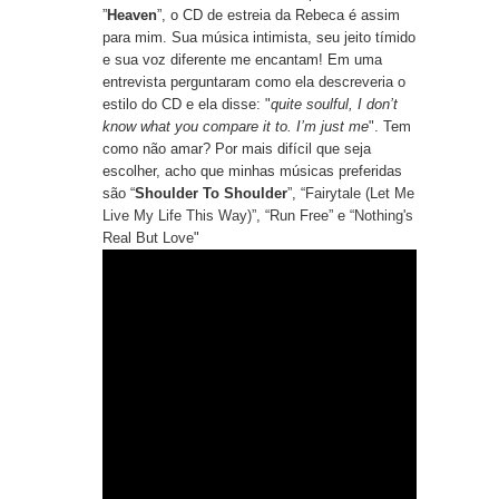
”
Heaven
”, o CD de estreia da Rebeca é assim
para mim. Sua música intimista, seu jeito tímido
e sua voz diferente me encantam! Em uma
entrevista perguntaram como ela descreveria o
estilo do CD e ela disse: "
quite soulful, I don’t
know what you compare it to. I’m just me
". Tem
como não amar? Por mais difícil que seja
escolher, acho que minhas músicas preferidas
são “
Shoulder To Shoulder
”, “
Fairytale (Let Me
Live My Life This Way)
”, “
Run Free
” e “
Nothing's
Real But Love
"