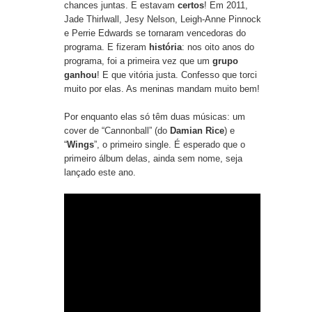
chances juntas. E estavam
certos
! Em 2011,
Jade Thirlwall, Jesy Nelson, Leigh-Anne Pinnock
e Perrie Edwards se tornaram vencedoras do
programa. E fizeram
história
: nos oito anos do
programa, foi a primeira vez que um
grupo
ganhou
! E que vitória justa. Confesso que torci
muito por elas. As meninas mandam muito bem!
Por enquanto elas só têm duas músicas: um
cover de “
Cannonball
” (do
Damian Rice
) e
“
Wings
”, o primeiro single. É esperado que o
primeiro álbum delas, ainda sem nome, seja
lançado este ano.