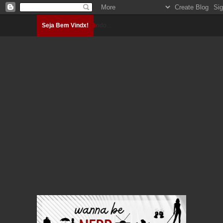
Seja Bem Vindx!
Carregando...