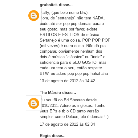
grubstick
disse...
Paffy, (que belo nome btw).
Bom, de "sertanejo" não tem NADA,
pode até ser pop pop demais para o
seu gosto, mas por favor, existe
ESTILOS E ESTILOS de música.
Sertanejo é uma coisa, POP POP POP
(mil vezes) é outra coisa. Não dá pra
comparar, obviamente nenhum dos
dois é música "clássica" ou "indie" o
suficiência para o SEU GOSTO, mas
cada um tem o seu, então respeite.
BTW, eu adoro pop pop pop hahahaha
13 de agosto de 2012 às 14:42
The Márcio
disse...
Eu sou fã do Ed Sheeran desde
2010/2011. Adoro os ingleses. Tenho
seus EPs e tb o CD tanto versão
simples como Deluxe, ele é demais! :)
17 de agosto de 2012 às 02:34
Regis
disse...