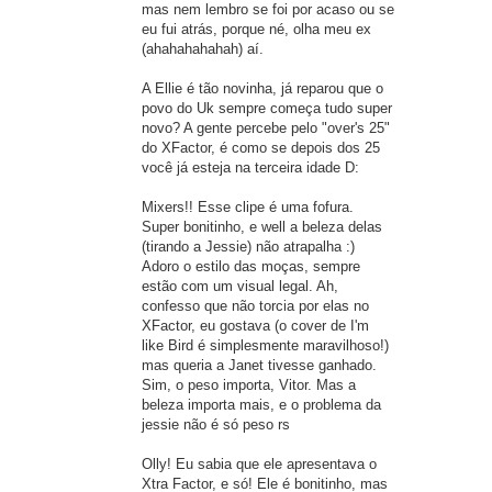
mas nem lembro se foi por acaso ou se
eu fui atrás, porque né, olha meu ex
(ahahahahahah) aí.
A Ellie é tão novinha, já reparou que o
povo do Uk sempre começa tudo super
novo? A gente percebe pelo "over's 25"
do XFactor, é como se depois dos 25
você já esteja na terceira idade D:
Mixers!! Esse clipe é uma fofura.
Super bonitinho, e well a beleza delas
(tirando a Jessie) não atrapalha :)
Adoro o estilo das moças, sempre
estão com um visual legal. Ah,
confesso que não torcia por elas no
XFactor, eu gostava (o cover de I'm
like Bird é simplesmente maravilhoso!)
mas queria a Janet tivesse ganhado.
Sim, o peso importa, Vitor. Mas a
beleza importa mais, e o problema da
jessie não é só peso rs
Olly! Eu sabia que ele apresentava o
Xtra Factor, e só! Ele é bonitinho, mas