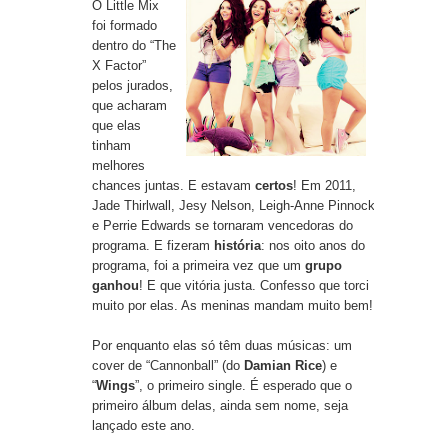
O Little Mix
foi formado
dentro do “The
X Factor”
pelos jurados,
que acharam
que elas
tinham
melhores
chances juntas. E estavam
certos
! Em 2011,
Jade Thirlwall, Jesy Nelson, Leigh-Anne Pinnock
e Perrie Edwards se tornaram vencedoras do
programa. E fizeram
história
: nos oito anos do
programa, foi a primeira vez que um
grupo
ganhou
! E que vitória justa. Confesso que torci
muito por elas. As meninas mandam muito bem!
Por enquanto elas só têm duas músicas: um
cover de “
Cannonball
” (do
Damian Rice
) e
“
Wings
”, o primeiro single. É esperado que o
primeiro álbum delas, ainda sem nome, seja
lançado este ano.