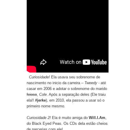
Curiosidade!
Ela usava seu sobrenome de
nascimento no inicio da carreira –
Tweedy
- até
casar em 2006 e adotar o sobrenome do marido
feioso
,
Cole
. Após a separação deles (Ele traiu
ela!!
#jerke
), em 2010, ela passou a usar só o
primeiro nome mesmo.
Curiosidade 2!
Ela é muito amiga do
Will.I.Am
,
do Black Eyed Peas. Os CDs dela estão cheios
de parcerias com ele!