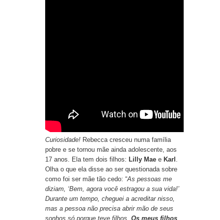
Curiosidade!
Rebecca cresceu numa família
pobre e se tornou mãe ainda adolescente, aos
17 anos. Ela tem dois filhos:
Lilly Mae
e
Karl
.
Olha o que ela disse ao ser questionada sobre
como foi ser mãe tão cedo: “
As pessoas me
diziam, ‘Bem, agora você estragou a sua vida!’
Durante um tempo, cheguei a acreditar nisso,
mas a pessoa não precisa abrir mão de seus
sonhos só porque teve filhos.
Os meus filhos