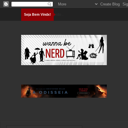
Seja Bem Vindx!
Carregando...