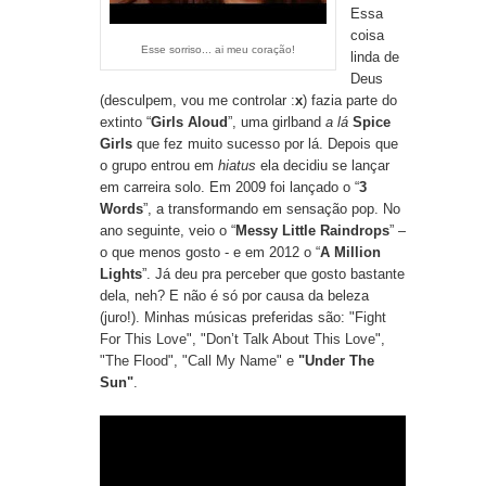
Essa
coisa
Esse sorriso... ai meu coração!
linda de
Deus
(desculpem, vou me controlar :
x
) fazia parte do
extinto “
Girls Aloud
”, uma girlband
a lá
Spice
Girls
que fez muito sucesso por lá. Depois que
o grupo entrou em
hiatus
ela decidiu se lançar
em carreira solo. Em 2009 foi lançado o “
3
Words
”, a transformando em sensação pop. No
ano seguinte, veio o “
Messy Little Raindrops
” –
o que menos gosto - e em 2012 o “
A Million
Lights
”. Já deu pra perceber que gosto bastante
dela, neh? E não é só por causa da beleza
(juro!). Minhas músicas preferidas são:
"Fight
For This Love
", "
Don’t Talk About This Love
",
"The Flood
",
"Call My Name"
e
"Under The
Sun"
.