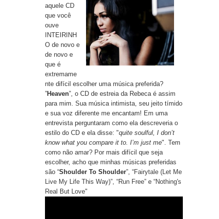
aquele CD
que você
ouve
INTEIRINH
O de novo e
de novo e
que é
extremame
nte difícil escolher uma música preferida?
”
Heaven
”, o CD de estreia da Rebeca é assim
para mim. Sua música intimista, seu jeito tímido
e sua voz diferente me encantam! Em uma
entrevista perguntaram como ela descreveria o
estilo do CD e ela disse: "
quite soulful, I don’t
know what you compare it to. I’m just me
". Tem
como não amar? Por mais difícil que seja
escolher, acho que minhas músicas preferidas
são “
Shoulder To Shoulder
”, “
Fairytale (Let Me
Live My Life This Way)
”, “
Run Free
” e “
Nothing's
Real But Love
"