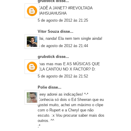
grubstick
disse...
CADÊ A JANET? #REVOLTADA
UAHSUAHUSHA
5 de agosto de 2012 às 21:25
Vitor Souza
disse...
Uai, nanda! Ela nem tem single ainda!
5 de agosto de 2012 às 21:44
grubstick
disse...
mas mas mas E AS MÚSICAS QUE
ELA CANTOU NO X FACTOR? D:
5 de agosto de 2012 às 21:52
Polie
disse...
heey adorei as indicações! *-*
Conhecia só dois o Ed Sheeran que eu
gostei muito, achei um máximo o clipe
com o Rupert e a Cheryl que não
escuto. :x Vou procurar saber mais dos
outros. ^^
;*