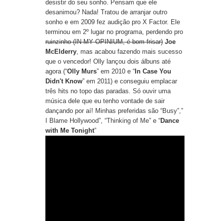
desistir do seu sonho. Pensam que ele
desanimou? Nada! Tratou de arranjar outro
sonho e em 2009 fez audição pro X Factor. Ele
terminou em 2º lugar no programa, perdendo pro
ruinzinho (IN MY OPINIUM, é bom frisar)
Joe
McElderry
, mas acabou fazendo mais sucesso
que o vencedor! Olly lançou dois álbuns até
agora (“
Olly Murs
” em 2010 e “
In Case You
Didn't Know
” em 2011) e conseguiu emplacar
três hits no topo das paradas. Só ouvir uma
música dele que eu tenho vontade de sair
dançando por aí! Minhas preferidas são “
Busy
”,”
I Blame Hollywood
”, “
Thinking of Me
” e “
Dance
with Me Tonight
”