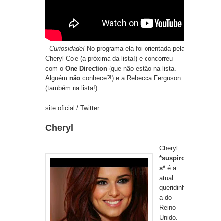
Curiosidade!
No programa ela foi orientada pela
Cheryl Cole (a próxima da lista!) e concorreu
com o
One Direction
(que não estão na lista.
Alguém
não
conhece?!) e a Rebecca Ferguson
(também na lista!)
site oficial
/
Twitter
Cheryl
Cheryl
*suspiro
s*
é a
atual
queridinh
a do
Reino
Unido.