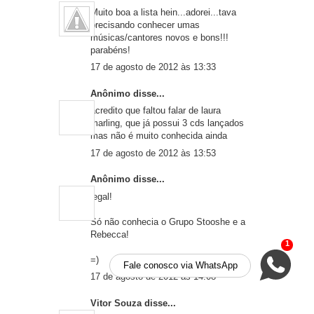
Muito boa a lista hein...adorei...tava
precisando conhecer umas
músicas/cantores novos e bons!!!
parabéns!
17 de agosto de 2012 às 13:33
Anônimo disse...
acredito que faltou falar de laura
marling, que já possui 3 cds lançados
mas não é muito conhecida ainda
17 de agosto de 2012 às 13:53
Anônimo disse...
legal!
Só não conhecia o Grupo Stooshe e a
Rebecca!
1
=)
Fale conosco via WhatsApp
17 de agosto de 2012 às 14:08
Vitor Souza
disse...