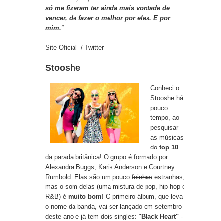
só me fizeram ter ainda mais vontade de
vencer, de fazer o melhor por eles. E por
mim.
”
Site Oficial
/
Twitter
Stooshe
Conheci o
Stooshe há
pouco
tempo, ao
pesquisar
as músicas
do
top 10
da parada britânica! O grupo é formado por
Alexandra Buggs, Karis Anderson e Courtney
Rumbold. Elas são um pouco
feinhas
estranhas,
mas o som delas (uma mistura de pop, hip-hop e
R&B) é
muito bom
! O primeiro álbum, que leva
o nome da banda, vai ser lançado em setembro
deste ano e já tem dois singles: "
Black Heart"
-