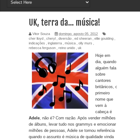
UK, terra da... música!
Vitor Souza
domingo, agosto 05, 2012
cher lloyd
,
cheryl
,
diversão
,
ed sheeran
,
ellie goulding
,
indicações
,
inglaterra
,
música
,
olly murs
,
rebecca ferguson
,
reino unido
,
uk
Hoje em
dia, quando
alguém fala
sobre
cantores
britânicos, o
primeiro
nome que
vem à
cabeça é
Adele
, não é? Com razão. Após vender milhões
de álbuns, levar tudo nos grammys e emocionar
milhões de pessoas, Adele se tornou referência
quando o assunto é música de qualidade vinda