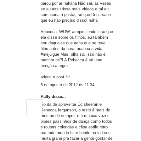
parou por aí hahaha Não sei, as vezes
se eu assistisse mais videos e tal eu
começaria a gostar, só que Deus sabe
que eu não preciso disso! haha
Rebecca. WOW, arrepiei lendo isso que
ela disse sobre os filhos, eu também
sou daquelas que acha que se teve
filho antes da hora: acabou a vida
#mejulgue Mas, olha só, isso não é
mentira né?! A Rebecca é só uma
exeção a regra.
adorei o post *-*
6 de agosto de 2012 às 11:34
Paffy disse...
Só da de aproveitar Ed sheeran e
Rebecca fergunson, o resto é mais do
mesmo de sempre, má musica vozes
piores passinhos de dança como todos
e roupas coloridas e clipe estilo retro
pra todo mundo ficar bonito no video e
muita grana pra fazer a gente gostar de