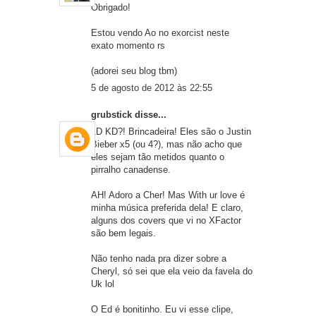
Obrigado!
Estou vendo Ao no exorcist neste
exato momento rs
(adorei seu blog tbm)
5 de agosto de 2012 às 22:55
grubstick
disse...
1D KD?! Brincadeira! Eles são o Justin
Bieber x5 (ou 4?), mas não acho que
eles sejam tão metidos quanto o
pirralho canadense.
AH! Adoro a Cher! Mas With ur love é
minha música preferida dela! E claro,
alguns dos covers que vi no XFactor
são bem legais.
Não tenho nada pra dizer sobre a
Cheryl, só sei que ela veio da favela do
Uk lol
O Ed é bonitinho. Eu vi esse clipe,