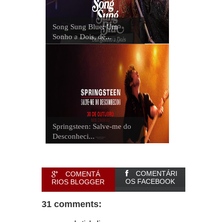
Song Sung Blue: Um
Sonho a Dois, de...
Springsteen: Salve-me do
Desconheci...
COMENTÁRI
COMENTÁ
OS FACEBOOK
RIOS BLOGGER
31 comments: