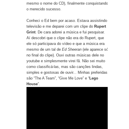
mesmo o nome do CD), finalmente conquistando
o merecido sucesso.
Conheci o Ed bem por acaso. Estava assistindo
televisão e me deparei com um clipe do
Rupert
Grint
. De cara adorei a música e fui pesquisar.
Aí descobri que o clipe não era do Rupert, que
ele só participava do vídeo e que a música era
mesmo de um tal de
Ed Sheeran
(ele aparece só
no final do clipe). Ouvi outras músicas dele no
youtube e simplesmente virei fã. Não sei muito
como classificá-las, mas são canções lindas,
simples e gostosas de ouvir... Minhas preferidas
são “
The A Team
”, “
Give Me Love
” e “
Lego
House
”.