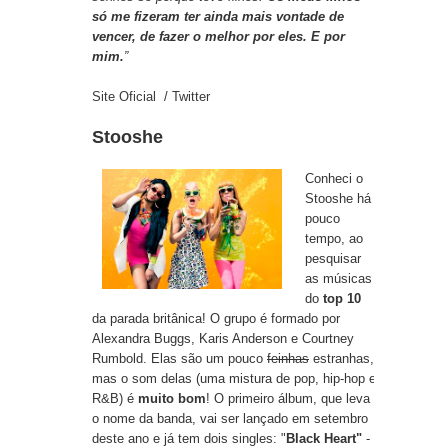
só me fizeram ter ainda mais vontade de
vencer, de fazer o melhor por eles. E por
mim.
”
Site Oficial
/
Twitter
Stooshe
Conheci o
Stooshe há
pouco
tempo, ao
pesquisar
as músicas
do
top 10
da parada britânica! O grupo é formado por
Alexandra Buggs, Karis Anderson e Courtney
Rumbold. Elas são um pouco
feinhas
estranhas,
mas o som delas (uma mistura de pop, hip-hop e
R&B) é
muito bom
! O primeiro álbum, que leva
o nome da banda, vai ser lançado em setembro
deste ano e já tem dois singles: "
Black Heart"
-