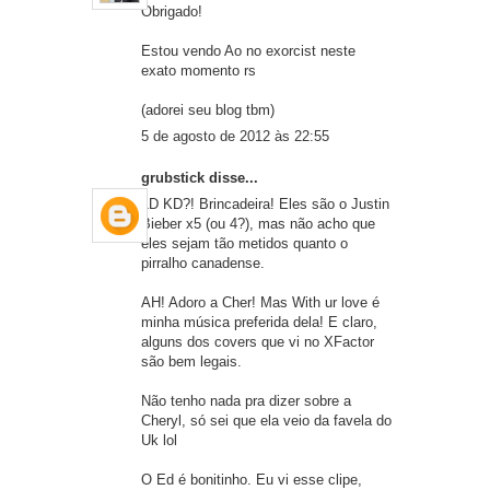
Obrigado!
Estou vendo Ao no exorcist neste
exato momento rs
(adorei seu blog tbm)
5 de agosto de 2012 às 22:55
grubstick
disse...
1D KD?! Brincadeira! Eles são o Justin
Bieber x5 (ou 4?), mas não acho que
eles sejam tão metidos quanto o
pirralho canadense.
AH! Adoro a Cher! Mas With ur love é
minha música preferida dela! E claro,
alguns dos covers que vi no XFactor
são bem legais.
Não tenho nada pra dizer sobre a
Cheryl, só sei que ela veio da favela do
Uk lol
O Ed é bonitinho. Eu vi esse clipe,