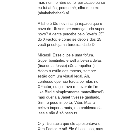
mas nem lembro se foi por acaso ou se
eu fui atrás, porque né, olha meu ex
(ahahahahahah) aí.
A Ellie é tão novinha, já reparou que o
povo do Uk sempre começa tudo super
novo? A gente percebe pelo "over's 25"
do XFactor, é como se depois dos 25
você já esteja na terceira idade D:
Mixers!! Esse clipe é uma fofura.
Super bonitinho, e well a beleza delas
(tirando a Jessie) não atrapalha :)
Adoro o estilo das moças, sempre
estão com um visual legal. Ah,
confesso que não torcia por elas no
XFactor, eu gostava (o cover de I'm
like Bird é simplesmente maravilhoso!)
mas queria a Janet tivesse ganhado.
Sim, o peso importa, Vitor. Mas a
beleza importa mais, e o problema da
jessie não é só peso rs
Olly! Eu sabia que ele apresentava o
Xtra Factor, e só! Ele é bonitinho, mas