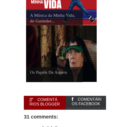
A Música da Minha Vida,
de Gurinder...
Os Papéis De Aspern
COMENTÁRI
COMENTÁ
OS FACEBOOK
RIOS BLOGGER
31 comments: