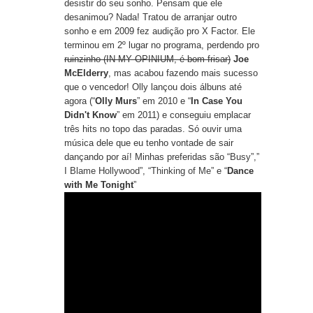
desistir do seu sonho. Pensam que ele
desanimou? Nada! Tratou de arranjar outro
sonho e em 2009 fez audição pro X Factor. Ele
terminou em 2º lugar no programa, perdendo pro
ruinzinho (IN MY OPINIUM, é bom frisar)
Joe
McElderry
, mas acabou fazendo mais sucesso
que o vencedor! Olly lançou dois álbuns até
agora (“
Olly Murs
” em 2010 e “
In Case You
Didn't Know
” em 2011) e conseguiu emplacar
três hits no topo das paradas. Só ouvir uma
música dele que eu tenho vontade de sair
dançando por aí! Minhas preferidas são “
Busy
”,”
I Blame Hollywood
”, “
Thinking of Me
” e “
Dance
with Me Tonight
”