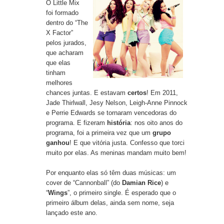
O Little Mix
foi formado
dentro do “The
X Factor”
pelos jurados,
que acharam
que elas
tinham
melhores
chances juntas. E estavam
certos
! Em 2011,
Jade Thirlwall, Jesy Nelson, Leigh-Anne Pinnock
e Perrie Edwards se tornaram vencedoras do
programa. E fizeram
história
: nos oito anos do
programa, foi a primeira vez que um
grupo
ganhou
! E que vitória justa. Confesso que torci
muito por elas. As meninas mandam muito bem!
Por enquanto elas só têm duas músicas: um
cover de “
Cannonball
” (do
Damian Rice
) e
“
Wings
”, o primeiro single. É esperado que o
primeiro álbum delas, ainda sem nome, seja
lançado este ano.