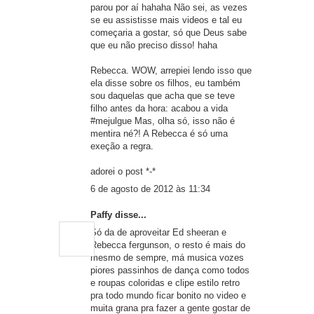
parou por aí hahaha Não sei, as vezes
se eu assistisse mais videos e tal eu
começaria a gostar, só que Deus sabe
que eu não preciso disso! haha
Rebecca. WOW, arrepiei lendo isso que
ela disse sobre os filhos, eu também
sou daquelas que acha que se teve
filho antes da hora: acabou a vida
#mejulgue Mas, olha só, isso não é
mentira né?! A Rebecca é só uma
exeção a regra.
adorei o post *-*
6 de agosto de 2012 às 11:34
Paffy disse...
Só da de aproveitar Ed sheeran e
Rebecca fergunson, o resto é mais do
mesmo de sempre, má musica vozes
piores passinhos de dança como todos
e roupas coloridas e clipe estilo retro
pra todo mundo ficar bonito no video e
muita grana pra fazer a gente gostar de