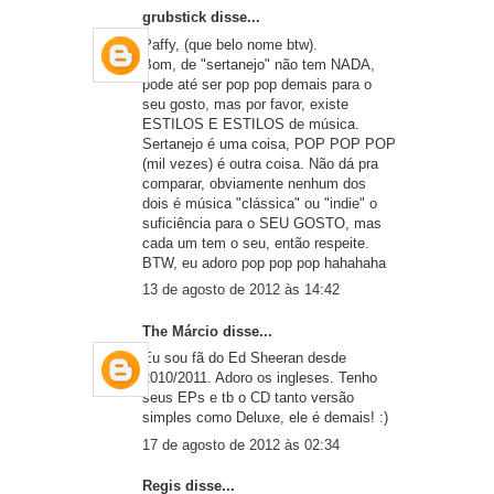
grubstick
disse...
Paffy, (que belo nome btw).
Bom, de "sertanejo" não tem NADA,
pode até ser pop pop demais para o
seu gosto, mas por favor, existe
ESTILOS E ESTILOS de música.
Sertanejo é uma coisa, POP POP POP
(mil vezes) é outra coisa. Não dá pra
comparar, obviamente nenhum dos
dois é música "clássica" ou "indie" o
suficiência para o SEU GOSTO, mas
cada um tem o seu, então respeite.
BTW, eu adoro pop pop pop hahahaha
13 de agosto de 2012 às 14:42
The Márcio
disse...
Eu sou fã do Ed Sheeran desde
2010/2011. Adoro os ingleses. Tenho
seus EPs e tb o CD tanto versão
simples como Deluxe, ele é demais! :)
17 de agosto de 2012 às 02:34
Regis
disse...