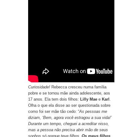
Curiosidade!
Rebecca cresceu numa família
pobre e se tornou mãe ainda adolescente, aos
17 anos. Ela tem dois filhos:
Lilly Mae
e
Karl
.
Olha o que ela disse ao ser questionada sobre
como foi ser mãe tão cedo: “
As pessoas me
diziam, ‘Bem, agora você estragou a sua vida!’
Durante um tempo, cheguei a acreditar nisso,
mas a pessoa não precisa abrir mão de seus
sonhos só porque teve filhos.
Os meus filhos