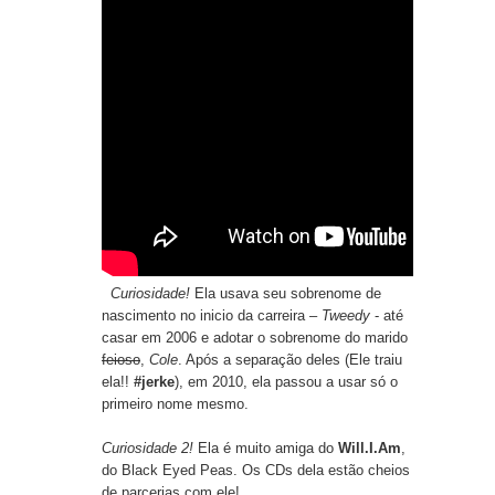
Curiosidade!
Ela usava seu sobrenome de
nascimento no inicio da carreira –
Tweedy
- até
casar em 2006 e adotar o sobrenome do marido
feioso
,
Cole
. Após a separação deles (Ele traiu
ela!!
#jerke
), em 2010, ela passou a usar só o
primeiro nome mesmo.
Curiosidade 2!
Ela é muito amiga do
Will.I.Am
,
do Black Eyed Peas. Os CDs dela estão cheios
de parcerias com ele!