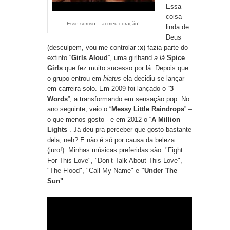
Essa
coisa
Esse sorriso... ai meu coração!
linda de
Deus
(desculpem, vou me controlar :
x
) fazia parte do
extinto “
Girls Aloud
”, uma girlband
a lá
Spice
Girls
que fez muito sucesso por lá. Depois que
o grupo entrou em
hiatus
ela decidiu se lançar
em carreira solo. Em 2009 foi lançado o “
3
Words
”, a transformando em sensação pop. No
ano seguinte, veio o “
Messy Little Raindrops
” –
o que menos gosto - e em 2012 o “
A Million
Lights
”. Já deu pra perceber que gosto bastante
dela, neh? E não é só por causa da beleza
(juro!). Minhas músicas preferidas são:
"Fight
For This Love
", "
Don’t Talk About This Love
",
"The Flood
",
"Call My Name"
e
"Under The
Sun"
.