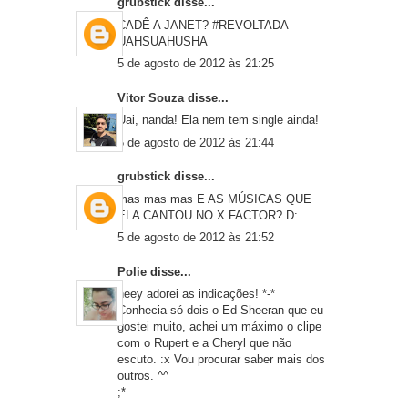
grubstick
disse...
CADÊ A JANET? #REVOLTADA
UAHSUAHUSHA
5 de agosto de 2012 às 21:25
Vitor Souza
disse...
Uai, nanda! Ela nem tem single ainda!
5 de agosto de 2012 às 21:44
grubstick
disse...
mas mas mas E AS MÚSICAS QUE
ELA CANTOU NO X FACTOR? D:
5 de agosto de 2012 às 21:52
Polie
disse...
heey adorei as indicações! *-*
Conhecia só dois o Ed Sheeran que eu
gostei muito, achei um máximo o clipe
com o Rupert e a Cheryl que não
escuto. :x Vou procurar saber mais dos
outros. ^^
;*