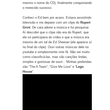
mesmo o nome do CD), finalmente conquistando
o merecido sucesso.
Conheci o Ed bem por acaso. Estava assistindo
televisão e me deparei com um clipe do
Rupert
Grint
. De cara adorei a música e fui pesquisar.
Aí descobri que o clipe não era do Rupert, que
ele só participava do vídeo e que a música era
mesmo de um tal de
Ed Sheeran
(ele aparece só
no final do clipe). Ouvi outras músicas dele no
youtube e simplesmente virei fã. Não sei muito
como classificá-las, mas são canções lindas,
simples e gostosas de ouvir... Minhas preferidas
são “
The A Team
”, “
Give Me Love
” e “
Lego
House
”.