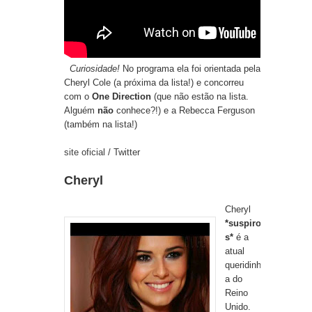
Curiosidade!
No programa ela foi orientada pela
Cheryl Cole (a próxima da lista!) e concorreu
com o
One Direction
(que não estão na lista.
Alguém
não
conhece?!) e a Rebecca Ferguson
(também na lista!)
site oficial
/
Twitter
Cheryl
Cheryl
*suspiro
s*
é a
atual
queridinh
a do
Reino
Unido.