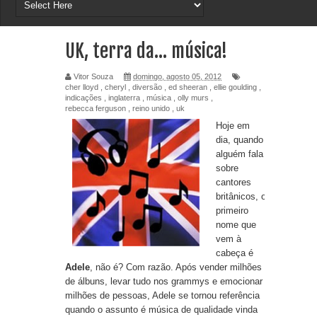
UK, terra da... música!
Vitor Souza
domingo, agosto 05, 2012
cher lloyd
,
cheryl
,
diversão
,
ed sheeran
,
ellie goulding
,
indicações
,
inglaterra
,
música
,
olly murs
,
rebecca ferguson
,
reino unido
,
uk
Hoje em
dia, quando
alguém fala
sobre
cantores
britânicos, o
primeiro
nome que
vem à
cabeça é
Adele
, não é? Com razão. Após vender milhões
de álbuns, levar tudo nos grammys e emocionar
milhões de pessoas, Adele se tornou referência
quando o assunto é música de qualidade vinda