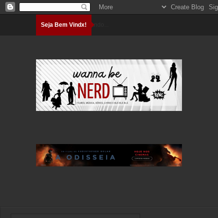
Seja Bem Vindx!
Carregando...