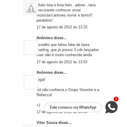
Muito boa a lista hein...adorei...tava
precisando conhecer umas
músicas/cantores novos e bons!!!
parabéns!
17 de agosto de 2012 às 13:33
Anônimo disse...
acredito que faltou falar de laura
marling, que já possui 3 cds lançados
mas não é muito conhecida ainda
17 de agosto de 2012 às 13:53
Anônimo disse...
legal!
Só não conhecia o Grupo Stooshe e a
Rebecca!
1
=)
Fale conosco via WhatsApp
17 de agosto de 2012 às 14:08
Vitor Souza
disse...