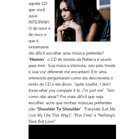
aquele CD
que você
ouve
INTEIRINH
O de novo e
de novo e
que é
extremame
nte difícil escolher uma música preferida?
”
Heaven
”, o CD de estreia da Rebeca é assim
para mim. Sua música intimista, seu jeito tímido
e sua voz diferente me encantam! Em uma
entrevista perguntaram como ela descreveria o
estilo do CD e ela disse: "
quite soulful, I don’t
know what you compare it to. I’m just me
". Tem
como não amar? Por mais difícil que seja
escolher, acho que minhas músicas preferidas
são “
Shoulder To Shoulder
”, “
Fairytale (Let Me
Live My Life This Way)
”, “
Run Free
” e “
Nothing's
Real But Love
"