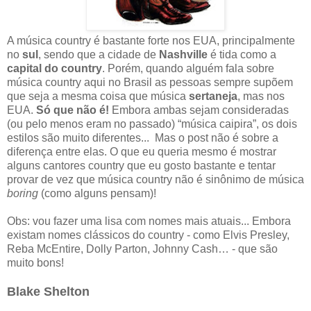
A música country é bastante forte nos EUA, principalmente
no
sul
, sendo que a cidade de
Nashville
é tida como a
capital do country
. Porém, quando alguém fala sobre
música country aqui no Brasil as pessoas sempre supõem
que seja a mesma coisa que música
sertaneja
, mas nos
EUA.
Só que não é!
Embora ambas sejam consideradas
(ou pelo menos eram no passado) “música caipira”, os dois
estilos são muito diferentes... Mas o post não é sobre a
diferença entre elas. O que eu queria mesmo é mostrar
alguns cantores country que eu gosto bastante e tentar
provar de vez que música country não é sinônimo de música
boring
(como alguns pensam)!
Obs: vou fazer uma lisa com nomes mais atuais... Embora
existam nomes clássicos do country - como Elvis Presley,
Reba McEntire, Dolly Parton, Johnny Cash… - que são
muito bons!
Blake Shelton