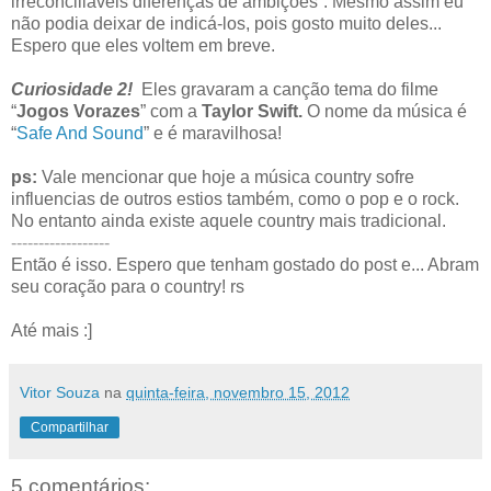
irreconciliáveis diferenças de ambições”. Mesmo assim eu
não podia deixar de indicá-los, pois gosto muito deles...
Espero que eles voltem em breve.
Curiosidade 2!
Eles gravaram a canção tema do filme
“
Jogos Vorazes
” com a
Taylor Swift.
O nome da música é
“
Safe And Sound
” e é maravilhosa!
ps:
Vale mencionar que hoje a música country sofre
influencias de outros estios também, como o pop e o rock.
No entanto ainda existe aquele country mais tradicional.
------------------
Então é isso. Espero que tenham gostado do post e... Abram
seu coração para o country! rs
Até mais :]
Vitor Souza
na
quinta-feira, novembro 15, 2012
Compartilhar
5 comentários: