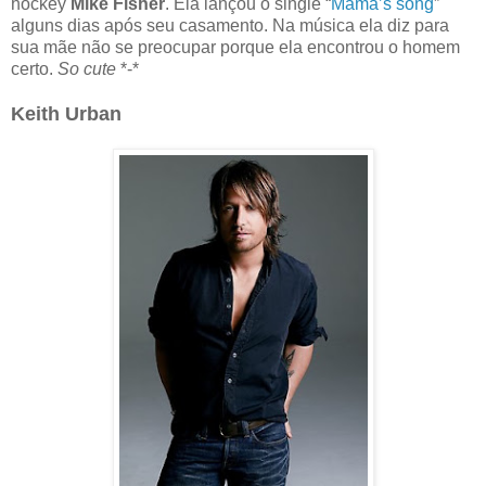
hockey
Mike Fisher
. Ela lançou o single “
Mama’s song
”
alguns dias após seu casamento. Na música ela diz para
sua mãe não se preocupar porque ela encontrou o homem
certo.
So cute
*-*
Keith Urban