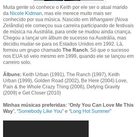
Muita gente só conhece o Keith por ele ser o atual marido
da
Nicole Kidman
, mas ele merece muito mais ser
conhecido por sua música. Nascido em
Whangarei
(
Nova
Zelândia
) ele começou sua carreira participando de festivais
de música na
Austrália
, para onde se mudou ainda criança.
Chegou a lançar um álbum de sucesso na Austrália, mas
decidiu mudar-se para os Estados Unidos em 1992. Lá,
formou um grupo chamado
The Ranch
. Só que o sucesso
nos EUA só veio mesmo em 1999, quando ele se lançou em
carreiro solo.
Álbuns:
Keith Urban (1991), The Ranch (1997), Keith
Urban (1999), Golden Road (2002), Be Here (2004) Love,
Pain & the Whole Crazy Thing (2006), Defying Gravity
(2009) e Get Closer (2010)
Minhas músicas preferidas:
“
Only You Can Love Me This
Way
”, “
Somebody Like You
” e “
Long Hot Summer
”