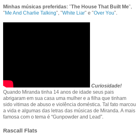
Minhas músicas preferidas:
"
The House That Built Me
",
"
Me And Charlie Talking
", "
White Liar
" e "
Over You
".
Curiosidade!
Quando Miranda tinha 14 anos de idade seus pais
abrigaram em sua casa uma mulher e a filha que tinham
sido vitimas de abuso e violência doméstica. Tal fato marcou
a vida e algumas das letras das músicas de Miranda. A mais
famosa com o tema é “Gunpowder and Lead”.
Rascall Flats