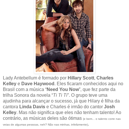
Lady Antebellum é formado por
Hillary Scott
,
Charles
Kelley
e
Dave Haywood
. Eles ficaram conhecidos aqui no
Brasil com a música “
Need You Now
”, que fez parte da
trilha Sonora da novela “
Ti Ti Ti
”. O grupo teve uma
ajudinha para alcançar o sucesso, já que Hilary é filha da
cantora
Linda Davis
e Charles é irmão do cantor
Josh
Kelley
. Mas não significa que eles não tenham talento! Ao
contrário, as músicas deles são ótimas
(e bem... o talento corre nas
.
veias de algumas pessoas, neh? Não nas minhas, infelizmente)