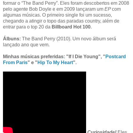
formar o “The Band Perry”. Eles foram descobertos em 2008
pelo agente Bob Doyle e em 2009 lançaram um
EP
com
algumas músicas. O primeiro single foi um sucesso,
chegando a atingir o topo das paradas country, além de
entrar para o top 20 da
Billboard Hot 100
.
Álbuns:
The Band Perry (2010). Um novo álbum será
lançado ano que vem.
Minhas músicas preferidas:
"If I Die Young
", "
Postcard
From Paris
" e "
Hip To My Heart
".
Curiosidade!
Eles