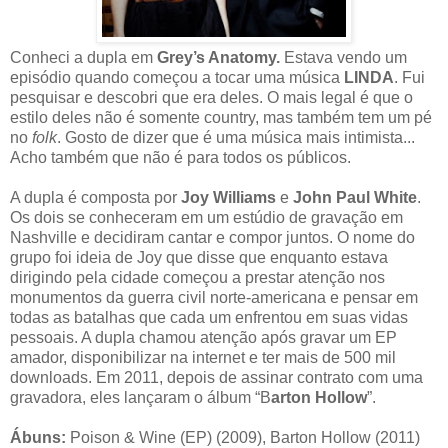
Conheci a dupla em
Grey’s Anatomy
.
Estava vendo um
episódio quando começou a tocar uma música
LINDA
. Fui
pesquisar e descobri que era deles. O mais legal é que o
estilo deles não é somente country, mas também tem um pé
no
folk
. Gosto de dizer que é uma música mais intimista...
Acho também que não é para todos os públicos.
A dupla é composta por
Joy Williams
e
John Paul White
.
Os dois se conheceram em um estúdio de gravação em
Nashville e decidiram cantar e compor juntos. O nome do
grupo foi ideia de Joy que disse que enquanto estava
dirigindo pela cidade começou a prestar atenção nos
monumentos da guerra civil norte-americana e pensar em
todas as batalhas que cada um enfrentou em suas vidas
pessoais. A dupla chamou atenção após gravar um EP
amador, disponibilizar na internet e ter mais de 500 mil
downloads. Em 2011, depois de assinar contrato com uma
gravadora, eles lançaram o álbum “B
arton Hollow
”.
Ábuns:
Poison & Wine (EP) (2009), Barton Hollow (2011)