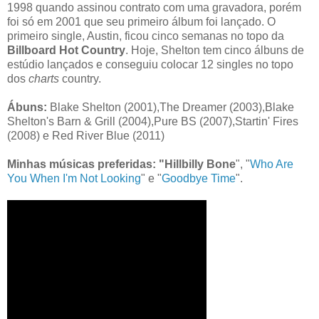
1998 quando assinou contrato com uma gravadora, porém
foi só em 2001 que seu primeiro álbum foi lançado. O
primeiro single, Austin, ficou cinco semanas no topo da
Billboard Hot Country
. Hoje, Shelton tem cinco álbuns de
estúdio lançados e conseguiu colocar 12 singles no topo
dos
charts
country.
Ábuns:
Blake Shelton (2001),The Dreamer (2003),Blake
Shelton's Barn & Grill (2004),Pure BS (2007),Startin' Fires
(2008) e Red River Blue (2011)
Minhas músicas preferidas: "Hillbilly Bone
", "
Who Are
You When I'm Not Looking
" e "
Goodbye Time
".