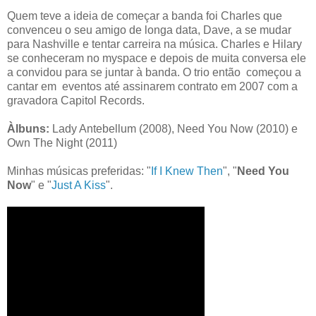
Quem teve a ideia de começar a banda foi Charles que
convenceu o seu amigo de longa data, Dave, a se mudar
para Nashville e tentar carreira na música. Charles e Hilary
se conheceram no myspace e depois de muita conversa ele
a convidou para se juntar à banda. O trio então começou a
cantar em eventos até assinarem contrato em 2007 com a
gravadora Capitol Records.
Àlbuns:
Lady Antebellum (2008), Need You Now (2010) e
Own The Night (2011)
Minhas músicas preferidas: "
If I Knew Then
", "
Need You
Now
" e "
Just A Kiss
".