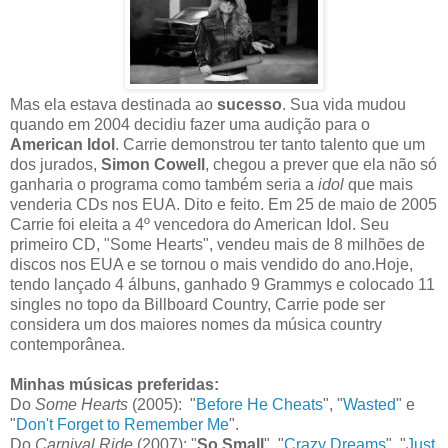
Mas ela estava destinada ao
sucesso
. Sua vida mudou
quando em 2004 decidiu fazer uma audição para o
American Idol
. Carrie demonstrou ter tanto talento que um
dos jurados,
Simon Cowell
, chegou a prever que ela não só
ganharia o programa como também seria a
idol
que mais
venderia CDs nos EUA. Dito e feito. Em 25 de maio de 2005
Carrie foi eleita a 4º vencedora do American Idol. Seu
primeiro CD, "Some Hearts", vendeu mais de 8 milhões de
discos nos EUA e se tornou o mais vendido do ano.Hoje,
tendo lançado 4 álbuns, ganhado 9 Grammys e colocado 11
singles no topo da Billboard Country, Carrie pode ser
considera um dos maiores nomes da música country
contemporânea.
Minhas músicas preferidas:
Do
Some Hearts
(2005): "
Before He Cheats
", "
Wasted
" e
"
Don't Forget to Remember Me
".
Do
Carnival Ride
(2007): "
So Small
", "
Crazy Dreams
", "
Just