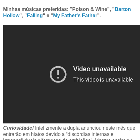
Minhas músicas preferidas:
"Poison & Wine
", "
Barton
Hollow
", "
Falling
" e "
My Father's Father
".
Curiosidade!
Infelizmente a dupla anunciou neste mês que
entrarão em hiatos devido a “discórdias internas e