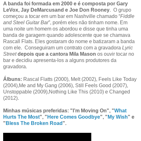
A banda foi formada em 2000 e é composta por Gary
LeVox
, Jay DeMarcusand
e Joe Don Rooney
. O grupo
começou a tocar em um bar em Nashville chamado “
Fiddle
and Steel Guitar Bar
”, porém eles não tinham nome. Em
uma noite um homem os abordou e disse que tinha uma
banda de garagem quando adolescente que se chamava
Rascall Flats. Eles gostaram do nome e batizaram a banda
com ele. Conseguiram um contrato com a gravadora
Lyric
Street
depois que a cantora Mila Mason
os ouvir tocar no
bar e decidiu apresenta-los a alguns produtores da
gravadora.
Álbuns:
Rascal Flatts (2000), Melt (2002), Feels Like Today
(2004),Me and My Gang (2006), Still Feels Good (2007),
Unstoppable (2009),Nothing Like This (2010) e Changed
(2012).
Minhas músicas preferidas:
"I’m Moving On
", "
What
Hurts The Most
", "
Here Comes Goodbye
", "
My Wish
" e
"
Bless The Broken Road
".