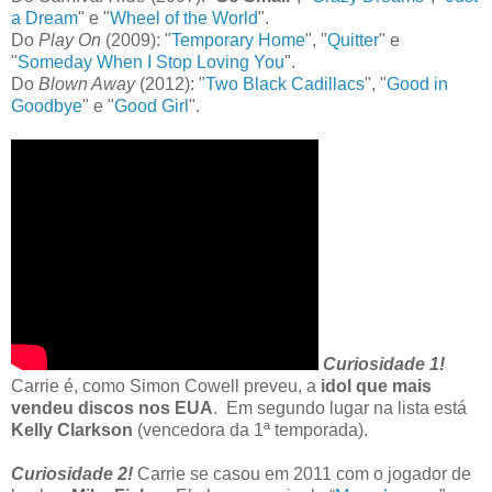
a Dream
" e "
Wheel of the World
".
Do
Play On
(2009): "
Temporary Home
", "
Quitter
" e
"
Someday When I Stop Loving You
".
Do
Blown Away
(2012): "
Two Black Cadillacs
", "
Good in
Goodbye
" e "
Good Girl
".
Curiosidade 1!
Carrie é, como Simon Cowell preveu, a
idol que mais
vendeu discos nos EUA
. Em segundo lugar na lista está
Kelly Clarkson
(vencedora da 1ª temporada).
Curiosidade 2!
Carrie se casou em 2011 com o jogador de