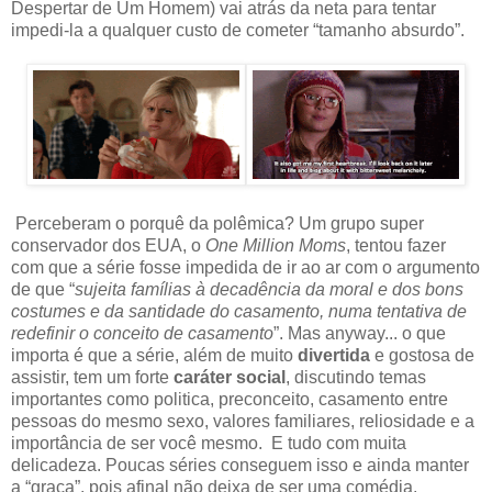
Despertar de Um Homem) vai atrás da neta para tentar
impedi-la a qualquer custo de cometer “tamanho absurdo”.
Perceberam o porquê da polêmica? Um grupo super
conservador dos EUA, o
One Million Moms
, tentou fazer
com que a série fosse impedida de ir ao ar com o argumento
de que “
sujeita famílias à decadência da moral e dos bons
costumes e da santidade do casamento, numa tentativa de
redefinir o conceito de casamento
”. Mas anyway... o que
importa é que a série, além de muito
divertida
e gostosa de
assistir, tem um forte
caráter social
, discutindo temas
importantes como politica, preconceito, casamento entre
pessoas do mesmo sexo, valores familiares, reliosidade e a
importância de ser você mesmo. E tudo com muita
delicadeza. Poucas séries conseguem isso e ainda manter
a “graça”, pois afinal não deixa de ser uma comédia.