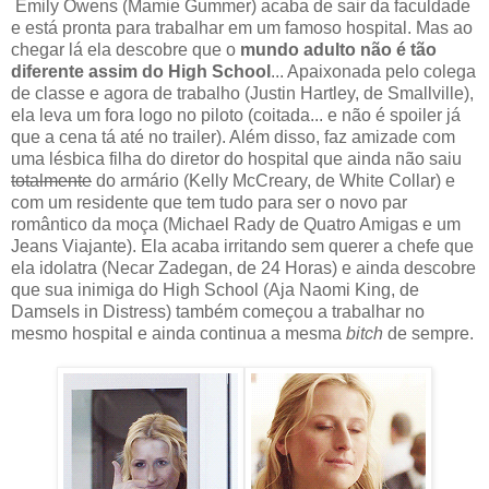
Emily Owens (Mamie Gummer) acaba de sair da faculdade
e está pronta para trabalhar em um famoso hospital. Mas ao
chegar lá ela descobre que o
mundo adulto não é tão
diferente assim do High School
... Apaixonada pelo colega
de classe e agora de trabalho (Justin Hartley, de Smallville),
ela leva um fora logo no piloto (coitada... e não é spoiler já
que a cena tá até no trailer). Além disso, faz amizade com
uma lésbica filha do diretor do hospital que ainda não saiu
totalmente
do armário (Kelly McCreary, de White Collar) e
com um residente que tem tudo para ser o novo par
romântico da moça (Michael Rady de Quatro Amigas e um
Jeans Viajante). Ela acaba irritando sem querer a chefe que
ela idolatra (Necar Zadegan, de 24 Horas) e ainda descobre
que sua inimiga do High School (Aja Naomi King, de
Damsels in Distress) também começou a trabalhar no
mesmo hospital e ainda continua a mesma
bitch
de sempre.