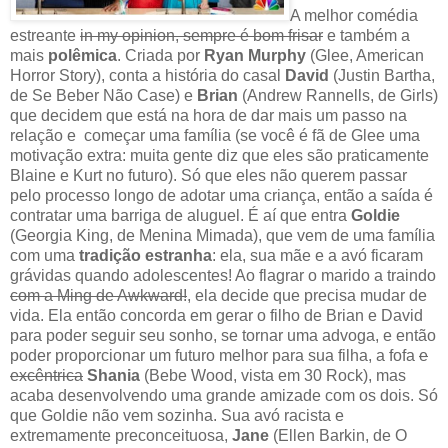
A melhor comédia
estreante
in my opinion, sempre é bom frisar
e também a
mais
polêmica
. Criada por
Ryan Murphy
(Glee, American
Horror Story), conta a história do casal
David
(Justin Bartha,
de Se Beber Não Case) e
Brian
(Andrew Rannells, de Girls)
que decidem que está na hora de dar mais um passo na
relação e começar uma família (se você é fã de Glee uma
motivação extra: muita gente diz que eles são praticamente
Blaine e Kurt no futuro). Só que eles não querem passar
pelo processo longo de adotar uma criança, então a saída é
contratar uma barriga de aluguel. É aí que entra
Goldie
(Georgia King, de Menina Mimada), que vem de uma família
com uma
tradição estranha
: ela, sua mãe e a avó ficaram
grávidas quando adolescentes! Ao flagrar o marido a traindo
com a Ming de Awkward!
, ela decide que precisa mudar de
vida. Ela então concorda em gerar o filho de Brian e David
para poder seguir seu sonho, se tornar uma advoga, e então
poder proporcionar um futuro melhor para sua filha, a fofa
e
excêntrica
Shania
(Bebe Wood, vista em 30 Rock), mas
acaba desenvolvendo uma grande amizade com os dois. Só
que Goldie não vem sozinha. Sua avó racista e
extremamente preconceituosa,
Jane
(Ellen Barkin, de O