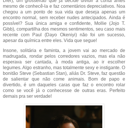
Dier), um grosseirão que já decide dividir a conta antes
mesmo de conhecê-la e faz comentários depreciativos. Noa
chegou a um ponto de sua vida que deseja apenas um
encontro normal, sem receber nudes antecipados. Ainda é
possível? Sua única amiga e confidente, Mollie (Jojo T.
Gibb), compartilha dos mesmos sentimentos, seu caso mais
recente com Paul (Dayo Okeniyi) não foi um sucesso,
apesar da química entre eles. Vida que segue!
Insone, solitária e faminta, a jovem vai ao mercado de
madrugada, rondar pelos corredores vazios, mas ela não
esperava ser cantada, à moda antiga, ao ir escolher
legumes. Algo estranho, mas totalmente sexy e instigante. O
bonitão Steve (Sebastian Stan), aliás Dr. Steve, faz questão
de salientar que não come animais. Bom de papo e
divertido, é um daqueles caras que faz o encontro rolar
como se você já o conhecesse de outras eras. Perfeito
demais pra ser verdade!