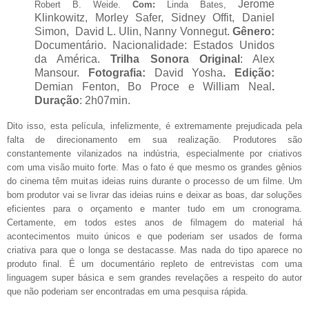
Jerome
Robert B. Weide.
Com:
Linda Bates,
Klinkowitz, Morley Safer, Sidney Offit, Daniel
Simon, David L. Ulin, Nanny Vonnegut.
Gênero:
Documentário. Nacionalidade: Estados Unidos
da América.
Trilha Sonora Original
: Alex
Mansour.
Fotografia:
David Yosha
. Edição:
Demian Fenton, Bo Proce e William Neal
.
Duração
: 2h07min.
Dito isso, esta película, infelizmente, é extremamente prejudicada pela
falta de direcionamento em sua realização. Produtores são
constantemente vilanizados na indústria, especialmente por criativos
com uma visão muito forte. Mas o fato é que mesmo os grandes gênios
do cinema têm muitas ideias ruins durante o processo de um filme. Um
bom produtor vai se livrar das ideias ruins e deixar as boas, dar soluções
eficientes para o orçamento e manter tudo em um cronograma.
Certamente, em todos estes anos de filmagem do material há
acontecimentos muito únicos e que poderiam ser usados de forma
criativa para que o longa se destacasse. Mas nada do tipo aparece no
produto final. É um documentário repleto de entrevistas com uma
linguagem super básica e sem grandes revelações a respeito do autor
que não poderiam ser encontradas em uma pesquisa rápida.