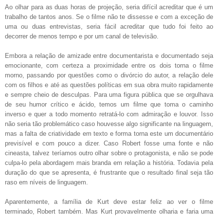
Ao olhar para as duas horas de projeção, seria difícil acreditar que é um
trabalho de tantos anos. Se o filme não te dissesse e com a exceção de
uma ou duas entrevistas, seria fácil acreditar que tudo foi feito ao
decorrer de menos tempo e por um canal de televisão.
Embora a relação de amizade entre documentarista e documentado seja
emocionante, com certeza a proximidade entre os dois torna o filme
morno, passando por questões como o divórcio do autor, a relação dele
com os filhos e até as questões políticas em sua obra muito rapidamente
e sempre cheio de desculpas. Para uma figura pública que se orgulhava
de seu humor crítico e ácido, temos um filme que toma o caminho
inverso e quer a todo momento retratá-lo com admiração e louvor. Isso
não seria tão problemático caso houvesse algo significante na linguagem,
mas a falta de criatividade em texto e forma torna este um documentário
previsível e com pouco a dizer. Caso Robert fosse uma fonte e não
cineasta, talvez teríamos outro olhar sobre o protagonista, e não se pode
culpa-lo pela abordagem mais branda em relação a história. Todavia pela
duração do que se apresenta, é frustrante que o resultado final seja tão
raso em níveis de linguagem.
Aparentemente, a família de Kurt deve estar feliz ao ver o filme
terminado, Robert também. Mas Kurt provavelmente olharia e faria uma