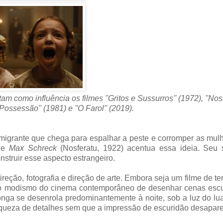
m como influência os filmes ''Gritos e Sussurros'' (1972), ''Nosf
Possessão'' (1981) e ''O Farol'' (2019).
imigrante que chega para espalhar a peste e corromper as mul
 de
Max Schreck
(Nosferatu, 1922) acentua essa ideia. Seu 
struir esse aspecto estrangeiro.
ireção, fotografia e direção de arte. Embora seja um filme de te
 ao modismo do cinema contemporâneo de desenhar cenas escu
onga se desenrola predominantemente à noite, sob a luz do lu
queza de detalhes sem que a impressão de escuridão desapare