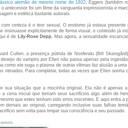
lássico alemão de mesmo nome de 1922
, Eggers (também rot
 o antecessor foi um filme da vanguarda expressionista e ma
agem e estética bastante autorais.
 com certeza é o teor sexual. O erotismo já estava presente
 insinuasse explicitamente de forma visual, o conteúdo já in
aqui é de
Lily-Rose Depp
. Mas agora, a sexualidade escanca
d Cullen, a presença pútrida de Nosferatu (Bill Skarsgård)
 o desejo do vampiro por Ellen não passa apenas pela ingestã
a como ele suga o plasma de outras vítimas faz alusão a uma
s ritmados. Para completar, todas as vezes que Ellen sonha 
re sua situação que a mocinha original. Ela não é apenas a
 cena inicial que tornam seus sacrifícios algo além de her
mesmo que estes tenham sido erros inocentes. E aqui entra a p
tém demais ao original, carregando inclusive suas falhas temá
rifício sem volta para limpar sua consciência e seu passado.
ESERVED.