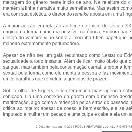
metragem do gênero neste inicio de ano. Na releitura do
c
mantém a linha narrativa muito semelhante. Mas assim como
era com sua estética, o diretor do
remake
aposta em uma lingu
A maior adição em relação ao filme do início do século XX
original da forma como era possível na época. Embora não se
desejo do vampiro vilão sobre a mocinha Ellen papel que 
maneira extremamente perturbadora.
Apesar de não ser um galã requintado como Lestat ou Edwar
sexualidade a todo instante. Além de ficar muito óbvio que
sangue, mas também pela consumação carnal, a própria form
sexual pela forma como ele monta a pessoa e faz movimento
emite barulhos que remetem a gemidos de prazer.
Sob o olhar de Eggers, Ellen tem muito mais agência sob
cobiçada. Há uma conexão da garota com o monstro desde a
martirização, algo como a redenção pelos erros do passado, 
crítica ao roteiro: apesar de coeso e bem escrito, ele se a
imputado à mulher um pecado e uma culpa e cabe a ela um sac
Crédito de Imagens:
© 2024 FOCUS FEATURES LLC. ALL RIGHTS R