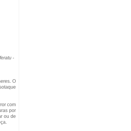
eratu -
heres. O
sotaque
rror com
ras por
ar ou de
ça.