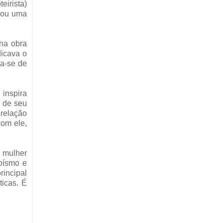
eirista)
rcou uma
 na obra
dicava o
ra-se de
 inspira
o de seu
 relação
com ele,
 mulher
oísmo e
rincipal
ticas. É