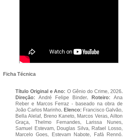
Ficha Técnica
Título Original e Ano:
O Gênio do Crime, 2026
.
Direção:
André Felipe Binder
. Roteiro:
Ana
Reber e Marcos Ferraz - baseado na obra de
João Carlos Marinho
. Elenco:
Francisco Galvão,
Bella Alelaf, Breno Kaneto, Marcos Veras, Ailton
Graça, Thelmo Fernandes, Larissa Nunes,
Samuel Estevam, Douglas Silva, Rafael Losso,
Marcelo Goes, Estevam Nabote, Fafá Rennó.