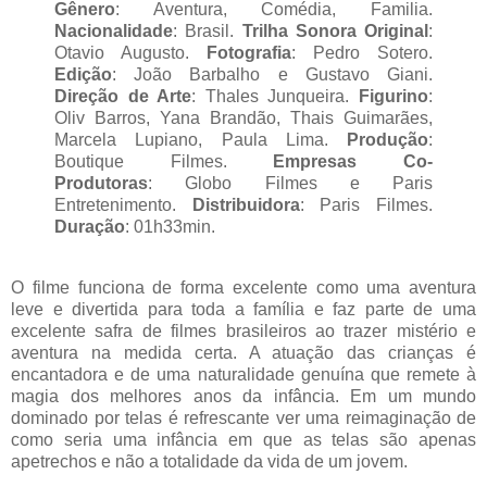
Gênero
: Aventura, Comédia, Familia.
Nacionalidade
: Brasil.
Trilha Sonora Original
:
Otavio Augusto.
Fotografia
: Pedro Sotero.
Edição
: João Barbalho e Gustavo Giani.
Direção de Arte
: Thales Junqueira.
Figurino
:
Oliv Barros, Yana Brandão, Thais Guimarães,
Marcela Lupiano, Paula Lima.
Produção
:
Boutique Filmes.
Empresas Co-
Produtoras
:
Globo Filmes e Paris
Entretenimento.
Distribuidora
: Paris Filmes.
Duração
: 01h33min.
O filme funciona de forma excelente como uma aventura
leve e divertida para toda a família e faz parte de uma
excelente safra de filmes brasileiros ao trazer mistério e
aventura na medida certa. A atuação das crianças é
encantadora e de uma naturalidade genuína que remete à
magia dos melhores anos da infância. Em um mundo
dominado por telas é refrescante ver uma reimaginação de
como seria uma infância em que as telas são apenas
apetrechos e não a totalidade da vida de um jovem.