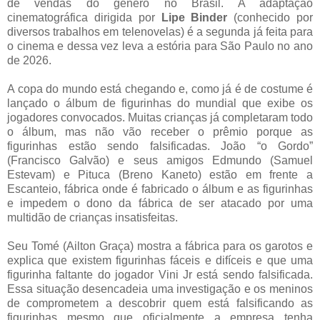
de vendas do gênero no Brasil. A adaptação
cinematográfica dirigida por
Lipe Binder
(conhecido por
diversos trabalhos em telenovelas) é a segunda já feita para
o cinema e dessa vez leva a estória para São Paulo no ano
de 2026.
A copa do mundo está chegando e, como já é de costume é
lançado o álbum de figurinhas do mundial que exibe os
jogadores convocados. Muitas crianças já completaram todo
o álbum, mas não vão receber o prêmio porque as
figurinhas estão sendo falsificadas. João “o Gordo”
(Francisco Galvão) e seus amigos Edmundo (Samuel
Estevam) e Pituca (Breno Kaneto) estão em frente a
Escanteio, fábrica onde é fabricado o álbum e as figurinhas
e impedem o dono da fábrica de ser atacado por uma
multidão de crianças insatisfeitas.
Seu Tomé (Ailton Graça) mostra a fábrica para os garotos e
explica que existem figurinhas fáceis e difíceis e que uma
figurinha faltante do jogador Vini Jr está sendo falsificada.
Essa situação desencadeia uma investigação e os meninos
de comprometem a descobrir quem está falsificando as
figurinhas mesmo que oficialmente a empresa tenha