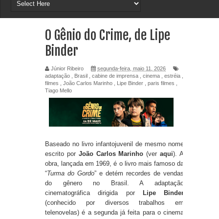
O Gênio do Crime, de Lipe
Binder
Júnior Ribeiro
segunda-feira, maio 11, 2026
adaptação
,
Brasil
,
cabine de imprensa
,
cinema
,
estréia
,
filmes
,
João Carlos Marinho
,
Lipe Binder
,
paris filmes
,
Tiago Mello
Baseado no livro infantojuvenil de mesmo nome
escrito por
João Carlos Marinho
(ver
aqui
). A
obra, lançada em 1969, é o livro mais famoso da
“
Turma do Gordo
” e detém recordes de vendas
do gênero no Brasil. A adaptação
cinematográfica dirigida por
Lipe Binder
(conhecido por diversos trabalhos em
telenovelas) é a segunda já feita para o cinema