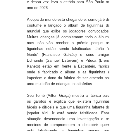
e dessa vez leva a estória para São Paulo no
ano de 2026.
A copa do mundo está chegando e, como já é de
costume é lançado o álbum de figurinhas do
mundial que exibe os jogadores convocados.
Muitas crianças já completaram todo o álbum,
mas não vão receber o prêmio porque as
figurinhas estão sendo falsificadas. João “o
Gordo” (Francisco Galvão) e seus amigos
Edmundo (Samuel Estevam) e Pituca (Breno
Kaneto) estão em frente a Escanteio, fábrica
onde é fabricado o álbum e as figurinhas e
impedem o dono da fábrica de ser atacado por
uma multidão de crianças insatisfeitas.
Seu Tomé (Ailton Graça) mostra a fábrica para
os garotos e explica que existem figurinhas
fáceis e difíceis e que uma figurinha faltante do
jogador Vini Jr está sendo falsificada. Essa
situação desencadeia uma investigação e os
meninos de comprometem a descobrir quem
está falsificando as figurinhas mesmo que