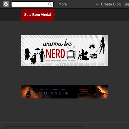
Seja Bem Vindx!
Carregando...