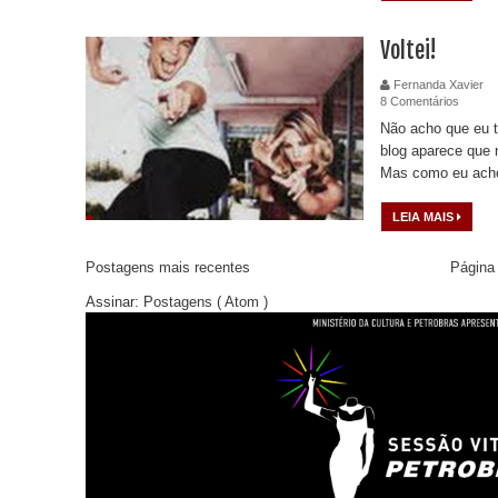
Voltei!
Fernanda Xavier
8 Comentários
Não acho que eu te
blog aparece que 
Mas como eu acho 
LEIA MAIS
Postagens mais recentes
Página 
Assinar:
Postagens ( Atom )