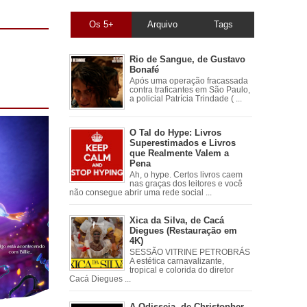
Os 5+
Arquivo
Tags
Rio de Sangue, de Gustavo
Bonafé
Após uma operação fracassada
contra traficantes em São Paulo,
a policial Patrícia Trindade ( ...
O Tal do Hype: Livros
Superestimados e Livros
que Realmente Valem a
Pena
Ah, o hype. Certos livros caem
nas graças dos leitores e você
não consegue abrir uma rede social ...
Xica da Silva, de Cacá
Diegues (Restauração em
4K)
SESSÃO VITRINE PETROBRÁS
A estética carnavalizante,
tropical e colorida do diretor
Cacá Diegues ...
A Odisseia, de Christopher