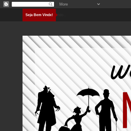
Seja Bem Vindx!
Carregando...