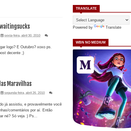
TRANSLATE
waitingsucks
Powered by
Translate
sexta-feira, abril 30, 2010
WBN NO MEDIUM
gar logo? E Outubro? xoxo ps.
ost decente ;)
 das Maravilhas
segunda-feira, abril 26, 2010
o já assistiu, e provavelmente você
enhas/comentários por aí. Então
ar né? Só veja :) Ps...