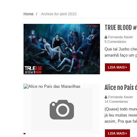
Home
/
Archive for abril 2010
TRUE BLOOD #
Fernanda Xavier
5 Comentários
Que tal Junho che
amanhã faço um p
LEIA MAIS
Alice no País
Fernanda Xavier
14 Comentários
(Quase) todo mund
já leu muitas res
assim, Pra que fal
LEIA MAIS