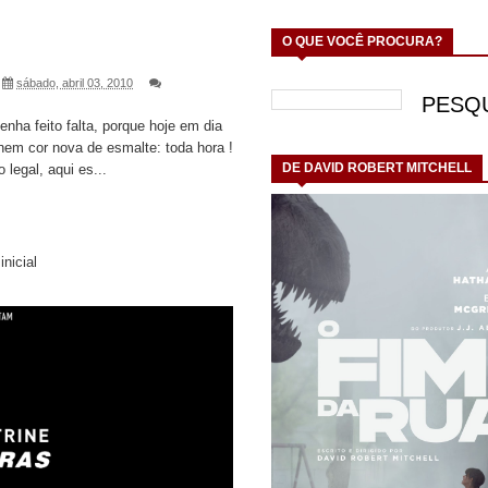
O QUE VOCÊ PROCURA?
sábado, abril 03, 2010
nha feito falta, porque hoje em dia
nem cor nova de esmalte: toda hora !
DE DAVID ROBERT MITCHELL
legal, aqui es...
inicial