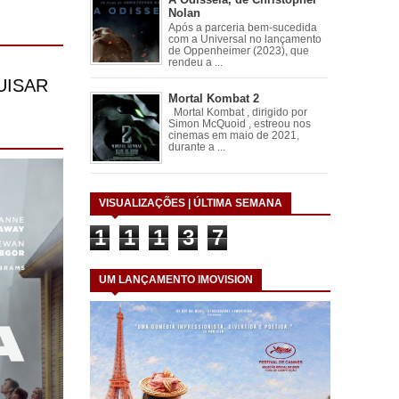
Nolan
Após a parceria bem-sucedida
com a Universal no lançamento
de Oppenheimer (2023), que
rendeu a ...
Mortal Kombat 2
Mortal Kombat , dirigido por
Simon McQuoid , estreou nos
cinemas em maio de 2021,
durante a ...
VISUALIZAÇÕES | ÚLTIMA SEMANA
1
1
1
3
7
UM LANÇAMENTO IMOVISION