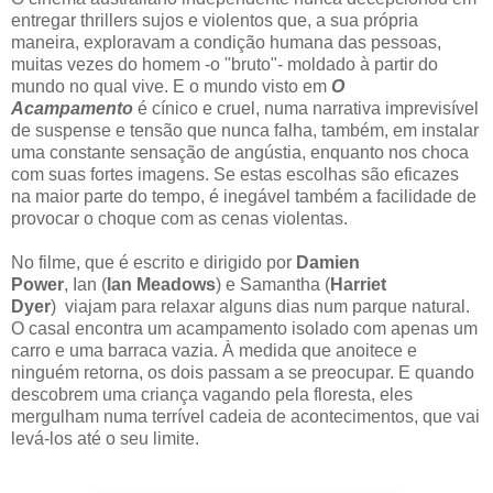
entregar thrillers sujos e violentos que, a sua própria
maneira, exploravam a condição humana das pessoas,
muitas vezes do homem -o "bruto"- moldado à partir do
mundo no qual vive. E o mundo visto em
O
Acampamento
é cínico e cruel, numa narrativa imprevisível
de suspense e tensão que nunca falha, também, em instalar
uma constante sensação de angústia, enquanto nos choca
com suas fortes imagens. Se estas escolhas são eficazes
na maior parte do tempo, é inegável também a facilidade de
provocar o choque com as cenas violentas.
No filme, que é escrito e dirigido por
Damien
Power
,
Ian
(
Ian Meadows
) e Samantha (
Harriet
Dyer
)
viajam para relaxar alguns dias num parque natural.
O casal encontra um acampamento isolado com apenas um
carro e uma barraca vazia. À medida que anoitece e
ninguém retorna, os dois passam a se preocupar. E quando
descobrem uma criança vagando pela floresta, eles
mergulham numa terrível cadeia de acontecimentos, que vai
levá-los até o seu limite.