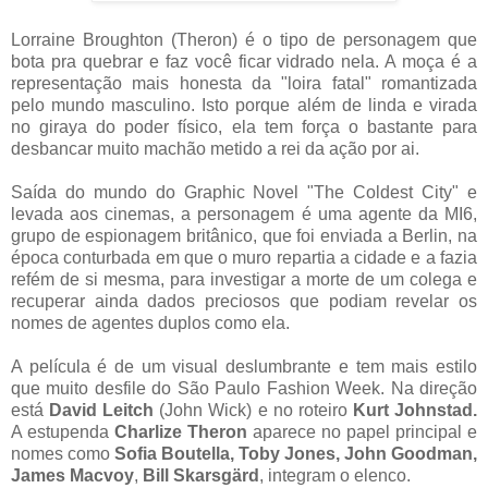
Lorraine Broughton (Theron) é o tipo de personagem que
bota pra quebrar e faz você ficar vidrado nela. A moça é a
representação mais honesta da "loira fatal" romantizada
pelo mundo masculino. Isto porque além de linda e virada
no giraya do poder físico, ela tem força o bastante para
desbancar muito machão metido a rei da ação por ai.
Saída do mundo do Graphic Novel "The Coldest City" e
levada aos cinemas, a personagem é uma agente da MI6,
grupo de espionagem britânico, que foi enviada a Berlin, na
época conturbada em que o muro repartia a cidade e a fazia
refém de si mesma, para investigar a morte de um colega e
recuperar ainda dados preciosos que podiam revelar os
nomes de agentes duplos como ela.
A película é de um visual deslumbrante e tem mais estilo
que muito desfile do São Paulo Fashion Week. Na direção
está
David Leitch
(John Wick) e no roteiro
Kurt Johnstad.
A estupenda
Charlize Theron
aparece no papel principal e
nomes como
Sofia Boutella, Toby Jones, John Goodman,
James Macvoy
,
Bill Skarsgärd
, integram o elenco.