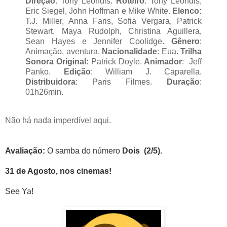
Direção
: Tony Leondis.
Roteiro
: Tony Leondis,
Eric Siegel, John Hoffman e Mike White.
Elenco:
T.J. Miller, Anna Faris, Sofia Vergara, Patrick
Stewart, Maya Rudolph, Christina Aguillera,
Sean Hayes e Jennifer Coolidge.
Gênero
:
Animação, aventura.
Nacionalidade
: Eua.
Trilha
Sonora Original:
Patrick Doyle.
Animador
: Jeff
Panko.
Edição
: William J. Caparella.
Distribuidora
: Paris Filmes.
Duração
:
01h26min.
Não há nada imperdível aqui.
Avaliação
:
O samba do número
Dois
(2/5).
31 de Agosto, nos cinemas!
See Ya!