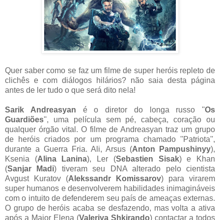
Quer saber como se faz um filme de super heróis repleto de
clichês e com diálogos hilários? não saia desta página
antes de ler tudo o que será dito nela!
Sarik Andreasyan
é o diretor do longa russo ''
Os
Guardiões
'', uma película sem pé, cabeça, coração ou
qualquer órgão vital. O filme de Andreasyan traz um grupo
de heróis criados por um programa chamado ''Patriota'',
durante a Guerra Fria. Ali, Arsus (
Anton Pampushinyy
),
Ksenia (
Alina Lanina
), Ler (
Sebastien Sisak
) e Khan
(
Sanjar Madi
) tiveram seu DNA alterado pelo cientista
Avgust Kuratov (
Alekssandr Komissarov
) para virarem
super humanos e desenvolverem habilidades inimagináveis
com o intuito de defenderem seu país de ameaças externas.
O grupo de heróis acaba se desfazendo, mas volta a ativa
após a Major Elena (
Valeriya Shkirando
) contactar a todos