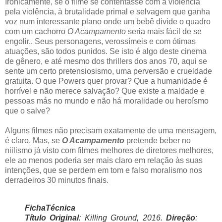
Ironicamente, se o filme se contentasse com a violência
pela violência, à brutalidade primal e selvagem que ganha
voz num interessante plano onde um bebê divide o quadro
com um cachorro
O Acampamento
seria mais fácil de se
engolir.. Seus personagens, verossímeis e com ótimas
atuações, são todos punidos. Se isto é algo deste cinema
de gênero, e até mesmo dos thrillers dos anos 70, aqui se
sente um certo pretensiosismo, uma perversão e crueldade
gratuita. O que Powers quer provar? Que a humanidade é
horrível e não merece salvação? Que existe a maldade e
pessoas más no mundo e não há moralidade ou heroísmo
que o salve?
Alguns filmes não precisam exatamente de uma mensagem,
é claro. Mas, se
O Acampamento
pretende beber no
niilismo já visto com filmes melhores de diretores melhores,
ele ao menos poderia ser mais claro em relação às suas
intenções, que se perdem em tom e falso moralismo nos
derradeiros 30 minutos finais.
FichaTécnica
Título Original
: Killing Ground, 2016.
Direção
: