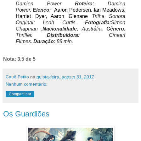
Damien Power
Roteiro:
Damien
Power.
Elenco
:
Aaron Pedersen, Ian Meadows,
Harriet Dyer, Aaron Glenane
Trilha Sonora
Original:
Leah Curtis
.
Fotografia
:Simon
Chapman .
Nacionalidade:
Austrália.
Gênero
:
Thriller.
Distribuidora:
Cineart
Filmes.
Duração:
88 min.
Nota: 3,5 de 5
Cauê Petito
na
quinta-feira, agosto 31, 2017
Nenhum comentário:
Compartilhar
Os Guardiões