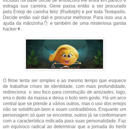
incluído na base oficial de emoticons ele entra em pânico e
estraga sua carreira. Gene passa então a ser procurado
pela Emoji de carinha feliz (Rudolph) e por toda Textopolis.
Decide então sair dali e procurar melhorar. Para isso usa a
ajuda da mãozinha✋ e também de uma misteriosa garota
hacker👩.
O filme tenta ser simples e ao mesmo tempo que esquece
de trabalhar crises de identidade, com mais profundidade,
redireciona o seu foco para
construção de amizades
, logo,
erra o dedo da massa e dei
x
a o bolo sem gosto. Há um arco
central que se prende a vários outros, mas o uso dos emojis
não se solidificam bem e soam contraditórios. Enquanto um
personagem só quer se encontrar, outros já se conformaram
com a característica indicada para suas personalidade. Faz
um equívoco radical ao determinar que a jornada do herói