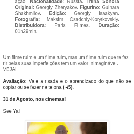
ação.
Nacionalidade
: Russia.
Trilha Sonora
Original:
Georgiy Zheryakov.
Figurino
: Gulnara
Shakhmilov.
Edição
: Georgiy Isaakyan.
Fotografia:
Maksim Osadchiy-Korytkovskiy.
Distribuidora
: Paris Filmes.
Duração
:
01h29min.
Um filme ruim é um filme ruim, mas um filme ruim que te faz
rir pelas suas imperfeições tem um valor inimaginável.
VEJA!
Avaliação
:
Vale a risada e o aprendizado
do que não se
copiar ou se fazer na telona
( -/5).
31 de Agosto, nos cinemas!
See Ya!