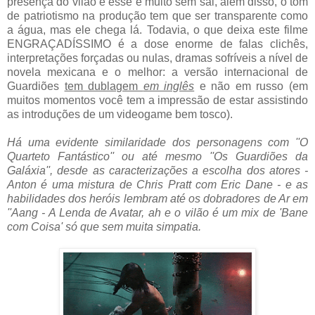
presença do vilão e esse é muito sem sal, além disso, o tom
de patriotismo na produção tem que ser transparente como
a água, mas ele chega lá. Todavia, o que deixa este filme
ENGRAÇADÍSSIMO é a dose enorme de falas clichês,
interpretações forçadas ou nulas, dramas sofríveis a nível de
novela mexicana e o melhor: a versão internacional de
Guardiões
tem dublagem
em inglês
e não em russo (em
muitos momentos você tem a impressão de estar assistindo
as introduções de um videogame bem tosco).
Há uma evidente similaridade dos personagens com ''O
Quarteto Fantástico'' ou até mesmo ''Os Guardiões da
Galáxia'',
desde as caracterizações a escolha dos atores -
Anton é uma mistura de Chris Pratt com Eric Dane - e as
habilidades dos heróis lembram até os dobradores de Ar em
''Aang - A Lenda de Avatar, ah
e o vilão é um mix de 'Bane
com Coisa' só que sem muita simpatia.