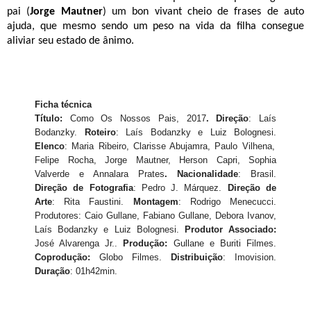
pai (
Jorge Mautner
) um bon vivant cheio de frases de auto
ajuda, que mesmo sendo um peso na vida da filha consegue
aliviar seu estado de ânimo.
Ficha técnica
Título
:
Como Os N
ossos Pais, 2017
.
Direção
: Laís
Bodanzky.
Roteiro
: Laís Bodanzky e Luiz Bolognesi.
Elenco
: Maria Ribeiro, Clarisse Abujamra, Paulo Vilhena,
Felipe Rocha, Jorge Mautner, Herson Capri, Sophia
Valverde e Annalara Prates
. Nacionalidade
: Brasil.
Direção de Fotografia
: Pedro J. Márquez.
Direção de
Arte
: Rita Faustini.
Montagem
: Rodrigo Menecucci.
Produtores: Caio Gullane, Fabiano Gullane, Debora Ivanov,
Laís Bodanzky e Luiz Bolognesi.
Produtor Associado:
José Alvarenga Jr..
Produção:
Gullane e Buriti Filmes.
Coprodução:
Globo Filmes.
Distribuição
: Imovision.
Duração
: 01h42min.