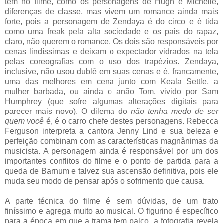
têm no filme, como os personagens de Hugh e Michelle,
diferenças de classe, mas vivem um romance ainda mais
forte, pois a personagem de Zendaya é do circo e é tida
como uma freak pela alta sociedade e os pais do rapaz,
claro, não querem o romance. Os dois são responsáveis por
cenas lindíssimas e deixam o expectador vidrados na tela
pelas coreografias com o uso dos trapézios. Zendaya,
inclusive, não usou dublê em suas cenas e é, francamente,
uma das melhores em cena junto com Keala Settle, a
mulher barbada, ou ainda o anão Tom, vivido por Sam
Humphrey (que sofre algumas alterações digitais para
parecer mais novo). O dilema do
não tenha medo de ser
quem você
é, é o carro chefe destes personagens. Rebecca
Ferguson interpreta a cantora Jenny Lind e sua beleza e
perfeição combinam com as características magnânimas da
musicista. A personagem ainda é responsável por um dos
importantes conflitos do filme e o ponto de partida para a
queda de Barnum e talvez sua ascensão definitiva, pois ele
muda seu modo de pensar após o sofrimento que causa.
A parte técnica do filme é, sem dúvidas, de um trato
finíssimo e agrega muito ao musical. O figurino é específico
para a época em que a trama tem palco, a fotografia revela