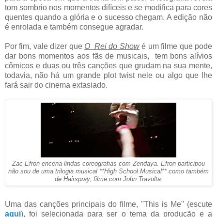
tom sombrio nos momentos difíceis e se modifica para cores
quentes quando a glória e o sucesso chegam. A edição não
é enrolada e também consegue agradar.
Por fim, vale dizer que
O Rei do Show
é um filme que pode
dar bons momentos aos fãs de musicais, tem bons alívios
cômicos e duas ou três canções que grudam na sua mente,
todavia, não há um grande plot twist nele ou algo que lhe
fará sair do cinema extasiado.
Zac Efron encena lindas coreografias com Zendaya. Efron participou
não sou de uma trilogia musical **High School Musical** como também
de Hairspray, filme com John Travolta.
Uma das canções principais do filme, ''This is Me'' (escute
aqui
), foi selecionada para ser o tema da produção e a