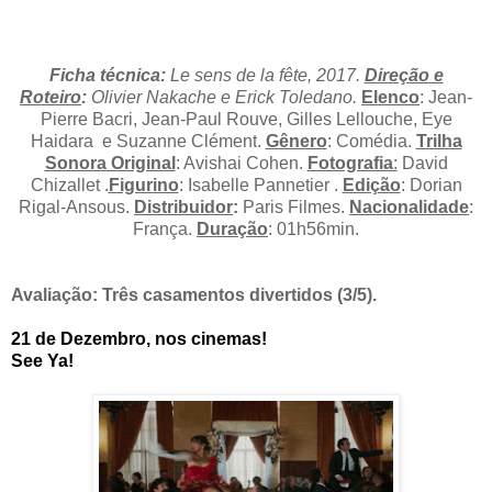
Ficha técnica:
Le sens de la fête, 2017
.
Direção e
Roteiro
:
Olivier Nakache e Erick Toledano
.
Elenco
: Jean-
Pierre Bacri, Jean-Paul Rouve, Gilles Lellouche, Eye
Haidara e Suzanne Clément
.
Gênero
: Comédia.
Trilha
Sonora Original
: Avishai Cohen
.
Fotografia
:
David
Chizallet
.
Figurino
: Isabelle Pannetier .
Edição
: Dorian
Rigal-Ansous
.
Distribuidor
:
Paris Filmes.
Nacionalidade
:
França
.
Duração
: 01h56min.
Avaliação: Três
casamentos divertidos
(3/5).
21 de Dezembro, nos cinemas!
See Ya!