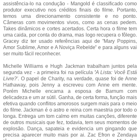
assistência-lo na condução - Mangold é classificado como
produtor executivo nos créditos finais do filme. Portanto,
temos uma direcionamento consistente e no ponto.
Câmeras com movimentos vivos, como as cenas pedem.
Takes dinâmicos e cortes acertados. Certa hora o filme tem
uma caida, por conta do drama, mas logo recupera o fôlego.
Gracey diz ter usado referências aqui de
'
Mary Poppins,
Amor Sublime, Amor e A Noviça Rebelde
'
e para alguns vai
ser muito fácil reconhecer.
Michelle Williams e Hugh Jackman trabalham juntos pela
segunda vez - a primeira foi na película
'
A Lista: Você Está
Livre?'
. O papel de Charity, na verdade, quase foi de Anne
Hathaway, pois Jenny a escreveu com Anne em mente.
Porém Michelle encarna a esposa de Barnum com
delicadeza e um ar sútil. Ganha, de certa forma, função mais
efetiva quando conflitos amorosos surgem mais para o meio
do filme. Jackman é o astro e reina com maestria por todo o
longa. Entrega um tom calmo em muitas canções, diferente
de outros musicais que fez, todavia, tem seus momentos de
explosão. Dança, sapateia e evidencia um gingando que
precisa aparecer muito mais por ai. Zac Efron e Zendaya