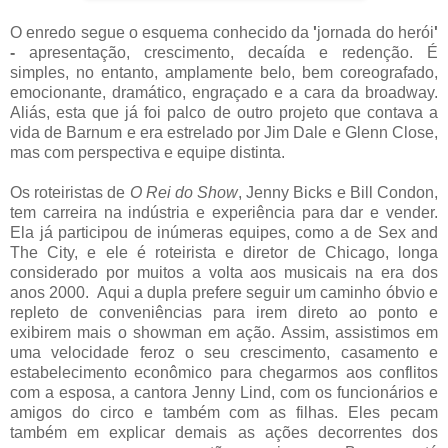
O enredo segue o esquema conhecido da
'
jornada do herói
'
-
apresentação, crescimento, decaída e redenção. É
simples, no entanto, amplamente belo, bem coreografado,
emocionante, dramático, engraçado e a cara da broadway.
Aliás, esta que já foi palco de outro projeto que contava a
vida de Barnum e era estrelado por Jim Dale e Glenn Close,
mas com perspectiva e equipe distinta.
Os roteiristas de
O Rei do Show
, Jenny Bicks e Bill Condon,
tem carreira na indústria e experiência para dar e vender.
Ela já participou de inúmeras equipes, como a de Sex and
The City, e ele é roteirista e diretor de Chicago, longa
considerado por muitos a volta aos musicais na era dos
anos 2000. Aqui a dupla prefere seguir um caminho óbvio e
repleto de conveniências para irem direto ao ponto e
exibirem mais o showman em ação. Assim, assistimos em
uma velocidade feroz o seu crescimento, casamento e
estabelecimento econômico para chegarmos aos conflitos
com a esposa, a cantora Jenny Lind, com os funcionários e
amigos do circo e também com as filhas. Eles pecam
também em explicar demais as ações decorrentes dos