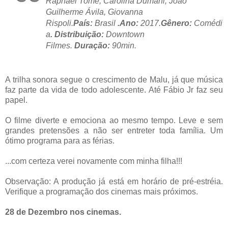
Raphael Tomé, Carolina Dumani, João
Guilherme Ávila, Giovanna
Rispoli.
País:
Brasil
.Ano:
2017.
Gênero:
Comédi
a
. Distribuição:
Downtown
Filmes.
Duração:
90min.
A trilha sonora segue o crescimento de Malu, já que música
faz parte da vida de todo adolescente. Até Fábio Jr faz seu
papel.
O filme diverte e emociona ao mesmo tempo. Leve e sem
grandes pretensões a não ser entreter toda família. Um
ótimo programa para as férias.
...com certeza verei novamente com minha filha!!!
Observação: A produção já está em horário de pré-estréia.
Verifique a programação dos cinemas mais próximos.
28 de Dezembro nos cinemas.