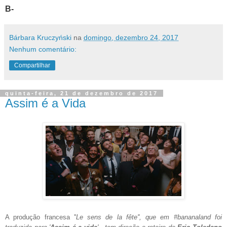
B-
Bárbara Kruczyński
na
domingo, dezembro 24, 2017
Nenhum comentário:
Compartilhar
quinta-feira, 21 de dezembro de 2017
Assim é a Vida
A produção francesa ''
Le sens de la fête'', que em #bananaland foi