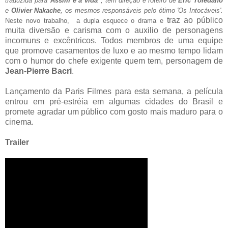
traduzida para '
Assim é a vida
' , tem direção e roteiro de
Eric Toledano
e
Olivier Nakache
, os mesmos responsáveis pelo ótimo 'Os Intocáveis'.
traz ao público
Neste novo trabalho, a dupla esquece o drama e
muita diversão e carisma com o auxilio de personagens
incomuns e excêntricos. Todos membros de uma equipe
que promove casamentos de luxo e ao mesmo tempo lidam
com o humor do chefe exigente quem tem, personagem de
Jean-Pierre Bacri
.
Lançamento da Paris Filmes para esta semana, a película
entrou em pré-estréia em algumas cidades do Brasil e
promete agradar um público com gosto mais maduro para o
cinema.
Trailer