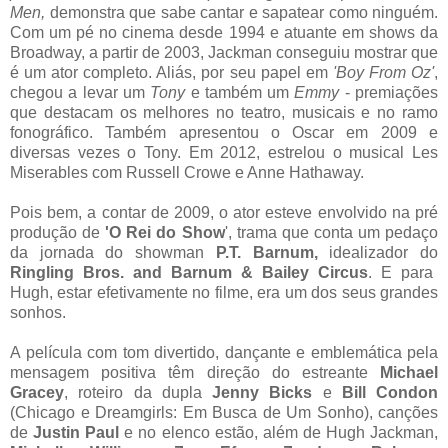
Men,
demonstra que sabe cantar e sapatear como ninguém.
Com um pé no cinema desde 1994 e atuante em shows da
Broadway, a partir de 2003, Jackman conseguiu mostrar que
é um ator completo. Aliás, por seu papel em
'Boy From Oz'
,
chegou a levar um
Tony
e também um
Emmy
- premiações
que destacam os melhores no teatro, musicais e no ramo
fonográfico. Também apresentou o Oscar em 2009 e
diversas vezes o Tony. Em 2012, estrelou o musical Les
Miserables com Russell Crowe e Anne Hathaway.
Pois bem, a contar de 2009, o ator esteve envolvido na pré
produção de
'O Rei do Show
', trama que conta um pedaço
da jornada do showman
P.T. Barnum,
idealizador do
Ringling Bros. and Barnum & Bailey Circus
. E para
Hugh, estar efetivamente no filme, era um dos seus grandes
sonhos.
A película com tom divertido, dançante e emblemática pela
mensagem positiva têm direção do estreante
Michael
Gracey
, roteiro da dupla
Jenny Bicks
e
Bill Condon
(Chicago e Dreamgirls: Em Busca de Um Sonho), canções
de
Justin Paul
e no elenco estão, além de Hugh Jackman,