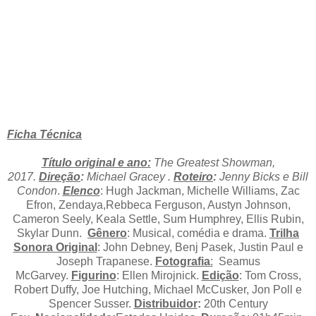
Ficha Técnica
Título original e ano:
The Greatest Showman,
2017
.
Direção
:
Michael Gracey
.
Roteiro
:
Jenny Bicks e Bill
Condon
.
Elenco
: Hugh Jackman, Michelle Williams, Zac
Efron, Zendaya,Rebbeca Ferguson, Austyn Johnson,
Cameron Seely, Keala Settle, Sum Humphrey, Ellis Rubin,
Skylar Dunn.
Gênero
: Musical, comédia e drama.
Trilha
Sonora Original
: John Debney, Benj Pasek, Justin Paul e
Joseph Trapanese
.
Fotografia
:
Seamus
McGarvey
.
Figurino
: Ellen Mirojnick.
Edição
: Tom Cross,
Robert Duffy, Joe Hutching, Michael McCusker, Jon Poll e
Spencer Susser
.
Distribuidor
:
20th Century