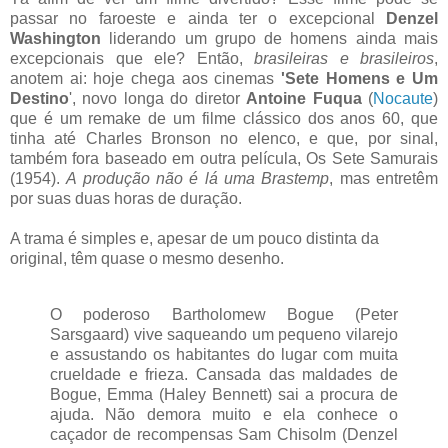
passar no faroeste e ainda ter o excepcional
Denzel
Washington
liderando um grupo de homens ainda mais
excepcionais que ele? Então,
brasileiras e brasileiros
,
anotem ai: hoje chega aos cinemas
'Sete Homens e Um
Destino
', novo longa do diretor
Antoine Fuqua
(
Nocaute
)
que é um remake de um filme clássico dos anos 60, que
tinha até Charles Bronson no elenco, e que, por sinal,
também fora baseado em outra película, Os Sete Samurais
(1954).
A produção não é lá uma Brastemp
, mas entretêm
por suas duas horas de duração.
A trama é simples e, apesar de um pouco distinta da
original, têm quase o mesmo desenho.
O poderoso Bartholomew Bogue (Peter
Sarsgaard) vive saqueando um pequeno vilarejo
e assustando os habitantes do lugar com muita
crueldade e frieza. Cansada das maldades de
Bogue, Emma (Haley Bennett) sai a procura de
ajuda. Não demora muito e ela conhece o
caçador de recompensas Sam Chisolm (Denzel