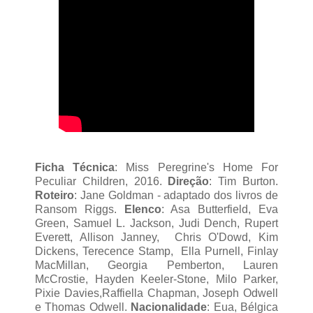
Ficha Técnica
:
Miss Peregrine's Home For
Peculiar Children, 2016.
Direção
: Tim Burton.
Roteiro
: Jane Goldman - adaptado dos livros de
Ransom Riggs.
Elenco
: Asa Butterfield, Eva
Green, Samuel L. Jackson, Judi Dench, Rupert
Everett, Allison Janney, Chris O'Dowd, Kim
Dickens, Terecence Stamp, Ella Purnell, Finlay
MacMillan
, Georgia Pemberton, Lauren
McCrostie, Hayden Keeler-Stone, Milo Parker,
Pixie Davies,Raffiella Chapman, Joseph Odwell
e Thomas Odwell.
Nacionalidade
: Eua, Bélgica