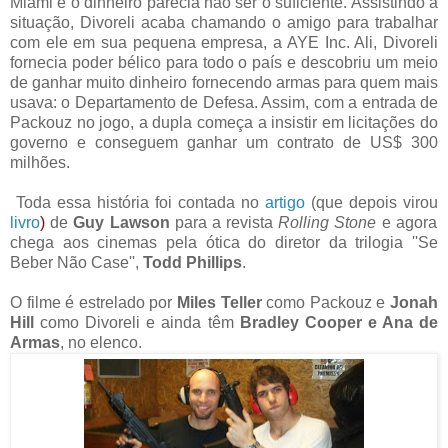
Miami e o dinheiro parecia não ser o suficiente. Assistindo a
situação, Divoreli acaba chamando o amigo para trabalhar
com ele em sua pequena empresa, a AYE Inc. Ali, Divoreli
fornecia poder bélico para todo o país e descobriu um meio
de ganhar muito dinheiro fornecendo armas para quem mais
usava: o Departamento de Defesa. Assim, com a entrada de
Packouz no jogo, a dupla começa a insistir em licitações do
governo e conseguem ganhar um contrato de
US$
300
milhões.
Toda essa história foi contada no
artigo
(que depois virou
livro
)
de
Guy Lawson
para a revista
Rolling Stone
e agora
chega aos cinemas pela ótica do diretor da trilogia ''Se
Beber Não Case'',
Todd Phillips
.
O filme é estrelado por
Miles Teller
como Packouz e
Jonah
Hill
como Divoreli e ainda têm
Bradley Cooper e Ana de
Armas
, no elenco.