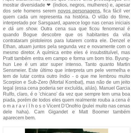
mostrar diversidade
❤
(índios, negros, mulheres) e, apesar
dos sete homens serem
novos personagens
, fica fácil ver
quem cada um representa na história. O vilão do filme,
interpretado por Sarsgaard, aparece logo nas cenas iniciais
e dá um show.
Outra cena sua que ficou fenomenal é
quando Bogue descobre que os habitantes da vila
contrataram pistoleiros para lutarem contra ele. Denzel e
Ethan, atuam juntos pela segunda vez e novamente com o
mesmo diretor. A química entre eles é insubstituível, mas
Pratt também entra em campo e forma um bom trio. Byung-
hun Lee é um ator super intenso. Tanto quanto Martin
Sensmeier. Este último que interpreta um pele vermelha e
tem de lutar contra outro índio - o que me lembrou muito
Scorpion e Sub-Zero (Mortal Kombat), mas não de um jeito
legal (essa cena poderia ser excluída, aliás). Manuel Garcia
Rulfo, claro, é o 'chicano' da vez que sempre tem uma boa
piada, porém de todos eles quem realmente rouba a cena é
o m a r a v i l h o s o Vicent D'Onofrio (pulei muito nas cenas
dele haha). Cam Gigandet e Matt Boomer também
aparecem bem.