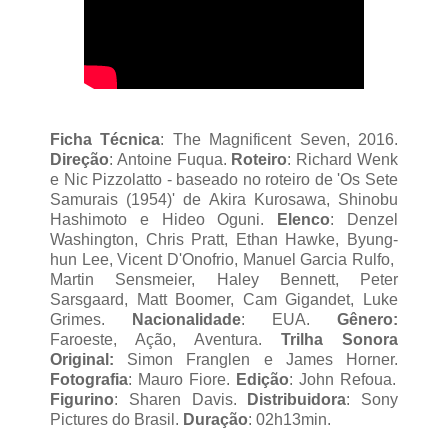
Ficha Técnica
: The Magnificent Seven, 2016.
Direção
: Antoine Fuqua.
Roteiro
: Richard Wenk
e Nic Pizzolatto - baseado no roteiro de 'Os Sete
Samurais (1954)' de Akira Kurosawa, Shinobu
Hashimoto e Hideo Oguni.
Elenco
: Denzel
Washington, Chris Pratt, Ethan Hawke, Byung-
hun Lee, Vicent D'Onofrio, Manuel Garcia Rulfo,
Martin Sensmeier, Haley Bennett, Peter
Sarsgaard, Matt Boomer, Cam Gigandet, Luke
Grimes.
Nacionalidade
: EUA.
Gênero:
Faroeste, Ação, Aventura.
Trilha Sonora
Original:
Simon Franglen e James Horner.
Fotografia
: Mauro Fiore.
Edição
: John Refoua.
Figurino
: Sharen Davis.
Distribuidora
: Sony
Pictures do Brasil.
Duração
: 02h13min.