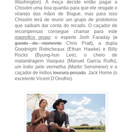
Washington). A moça decide então pagar a
Chisolm uma boa quantia para que ele resgate o
vilarejo das mãos de Bogue, mas para isso
Chisolm terá de reunir um grupo de pistoleiros
que saibam dar conta do recado. O caçador de
recompensas consegue chamar para este
magnifico grupo
: o esperto Josh Faraday (
o
garoto do momento
Chris Pratt), a dupla
Goodnight Robicheaux (Ethan Hawke) e Billy
Rocks (Byung-hun Lee), o cheio de
malandragem Vasquez (Manuel Garcia Rulfo),
um índio pele vermelha (Martin Sensmeier) e o
caçador de índios
loucura pesada
Jack Horne (o
excelente Vicent D'Onofrio).