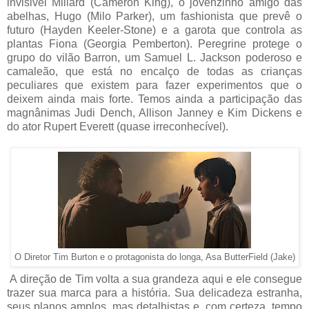
invisivel Millard (Cameron King), o jovenzinho amigo das
abelhas, Hugo (Milo Parker), um fashionista que prevê o
futuro (Hayden Keeler-Stone) e a garota que controla as
plantas Fiona (Georgia Pemberton). Peregrine protege o
grupo do vilão Barron, um Samuel L. Jackson poderoso e
camaleão, que está no encalço de todas as crianças
peculiares que existem para fazer experimentos que o
deixem ainda mais forte. Temos ainda a participação das
magnânimas Judi Dench, Allison Janney e Kim Dickens e
do ator Rupert Everett (quase irreconhecível).
O Diretor Tim Burton e o protagonista do longa, Asa ButterField (Jake)
A direção de Tim volta a sua grandeza aqui e ele consegue
trazer sua marca para a história. Sua delicadeza estranha,
seus planos amplos, mas detalhistas e, com certeza, tempo