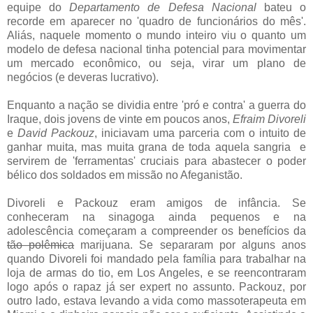
equipe do
Departamento de Defesa Nacional
bateu o
recorde em aparecer no 'quadro de funcionários do mês'.
Aliás, naquele momento o mundo inteiro viu o quanto um
modelo de defesa nacional tinha potencial para movimentar
um mercado econômico, ou seja, virar um plano de
negócios (e deveras lucrativo).
Enquanto a nação se dividia entre 'pró e contra' a guerra do
Iraque, dois jovens de vinte em poucos anos,
Efraim Divoreli
e
David Packouz
, iniciavam uma parceria com o intuito de
ganhar muita, mas muita grana de toda aquela sangria e
servirem de 'ferramentas' cruciais para abastecer o poder
bélico dos soldados em missão no Afeganistão.
Divoreli e Packouz eram amigos de infância. Se
conheceram na sinagoga ainda pequenos e na
adolescência começaram a compreender os benefícios da
tão polêmica
marijuana. Se separaram por alguns anos
quando Divoreli foi mandado pela família para trabalhar na
loja de armas do tio, em Los Angeles, e se reencontraram
logo após o rapaz já ser expert no assunto. Packouz, por
outro lado, estava levando a vida como massoterapeuta em