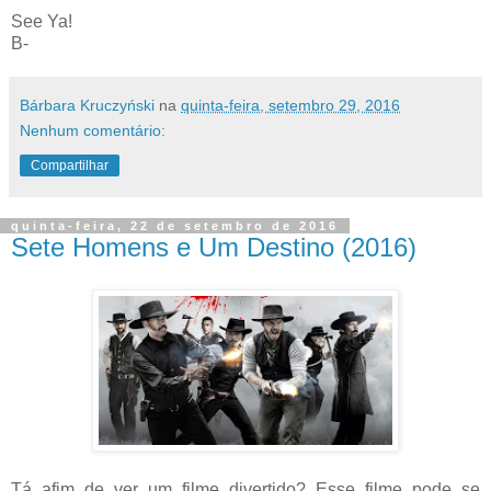
See Ya!
B-
Bárbara Kruczyński
na
quinta-feira, setembro 29, 2016
Nenhum comentário:
Compartilhar
quinta-feira, 22 de setembro de 2016
Sete Homens e Um Destino (2016)
Tá afim de ver um filme divertido? Esse filme pode se