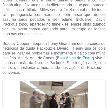
judeu fanfarrão que é tremendamente sagaz e cômico.
Jonah ainda faz uma risada diferenciada - que pode parecer
inútil - mas é hilária. Miles seria a faceta moral da história.
Um protagonista com cara de bom moço que depois
assume seus pecados e se redime. Inclusive, David
Packouz topou aparecer no filme - se lembre disto quando
ver um jovem careca cantando para um grupo de idosos
logo nas cenas iniciais.
Bradley Cooper interpreta Henry Girard um dos parceiros de
negócios da dupla Packouz e Diveroli. Henry usa os dois
para se livrar de problemas e movimenta o palco com muito
mistério. A atriz Ana de Armas
(
Bata Antes de Entrar
)
vive a
esposa e mãe da filha de Packouz. Sua função ali é, com
certeza, questionar a moralidade das ações de Packouz e
convence.