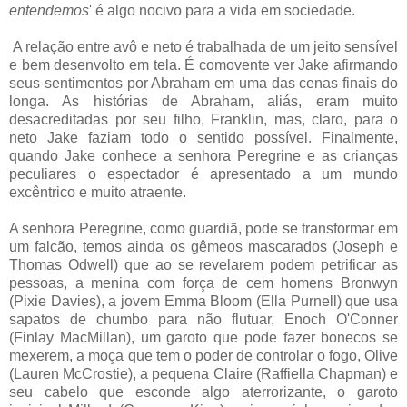
entendemos
' é algo nocivo para a vida em sociedade.
A relação entre avô e neto é trabalhada de um jeito sensível
e bem desenvolto em tela. É comovente ver Jake afirmando
seus sentimentos por Abraham em uma das cenas finais do
longa. As histórias de Abraham, aliás, eram muito
desacreditadas por seu filho, Franklin, mas, claro, para o
neto Jake faziam todo o sentido possível. Finalmente,
quando Jake conhece a senhora Peregrine e as crianças
peculiares o espectador é apresentado a um mundo
excêntrico e muito atraente.
A senhora Peregrine, como guardiã, pode se transformar em
um falcão, temos ainda os gêmeos mascarados (Joseph e
Thomas Odwell) que ao se revelarem podem petrificar as
pessoas, a menina com força de cem homens Bronwyn
(Pixie Davies), a jovem Emma Bloom (Ella Purnell) que usa
sapatos de chumbo para não flutuar, Enoch O'Conner
(Finlay MacMillan), um garoto que pode fazer bonecos se
mexerem, a moça que tem o poder de controlar o fogo, Olive
(Lauren McCrostie), a pequena Claire (Raffiella Chapman) e
seu cabelo que esconde algo aterrorizante, o garoto