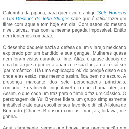
Galerinha da pipoca, para quem viu o antigo
'Sete Homens
e Um Destino', de John Sturges
sabe que é
difícil
fazer um
filme com aquele tom hoje em dia. Com astros do mesmo
nivel, talvez, mas com a mesma pegada impossível. Então
nem tentemos comparar.
O desenho daquele trazia a defesa de um vilarejo mexicano
explorado por um bandido e sua gangue. Mulheres quase
nem foram vistas durante o filme. Aliás, é quase depois de
uma hora que a primeira aparece e sua função ali é só ser
'par romântico'. Há uma explicação 'ok' do porquê disso e de
onde elas estão, mas mesmo assim, fica bem no escuro. A
presença marcante dos sete personagens principais,
contudo, é realmente inigualável e o que chama atenção.
Assim, o que cada um traz para o filme o faz um clássico. O
personagem de Yul Brynner lidera um grupo simplesmente
imbatível e até para escolher seu favorito é difícil.
A fofura de
Bernardo (Charles Bronson) com as crianças, todavia, me
ganha.
Aqui, claramente, vemos que houve uma preocupação em