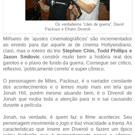
Os verdadeiros ''cães de guerra'', David
Packouz e Efraim Diveroli
Milhares de 'ajustes cinematográficos' são incrementados
ao enredo para dar aquele ar de cinema Hollywodiano,
claro, mas o roteiro do trio
Stephen Chin, Todd Phillips e
Jason Smilovic
constrói muito bem a história real dos
garotos e o plano de fundo da guerra. Consegue ser critico,
reflexivo, 'politicamente correto' e super cômico.
O personagem de Miles, Packouz, é o narrador constante
dos acontecimentos e o temos muito mais em tela que
Jonah Hill, porém mesmo atuando bem, é o Diveroli de
Jonah que rouba toda a atenção para si e sai causando
durante a película.
Jonah, na verdade, é quem faz o filme acontecer. Seu
personagem
movimenta o jogo
e traz vivacidade a trama. As
características que insere em Diveroli o fazem um típico