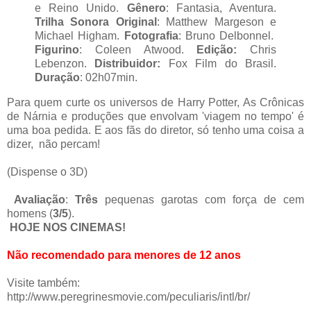
e Reino Unido.
Gênero
: Fantasia, Aventura.
Trilha Sonora Original
: Matthew Margeson e
Michael Higham.
Fotografia
: Bruno Delbonnel.
Figurino
: Coleen Atwood.
Edição:
Chris
Lebenzon.
Distribuidor:
Fox Film do Brasil.
Duração
: 02h07min.
Para quem curte os universos de Harry Potter, As Crônicas
de Nárnia e produções que envolvam 'viagem no tempo' é
uma boa pedida. E aos fãs do diretor, só tenho uma coisa a
dizer, não percam!
(Dispense o 3D)
Avaliação
:
Três
pequenas garotas com força de cem
homens (
3/5
).
HOJE NOS CINEMAS!
Não recomendado para menores de 12 anos
Visite também:
http://www.peregrinesmovie.com/peculiaris/intl/br/