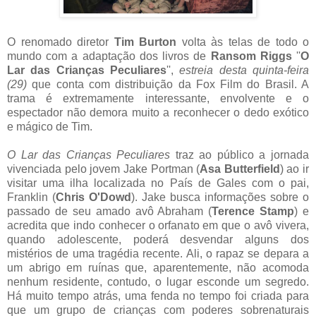
O renomado diretor
Tim Burton
volta às telas de todo o
mundo com a adaptação dos livros de
Ransom Riggs
''
O
Lar das Crianças Peculiares
'',
estreia desta quinta-feira
(29)
que conta com distribuição da Fox Film do Brasil. A
trama é extremamente interessante, envolvente e o
espectador não demora muito a reconhecer o dedo exótico
e mágico de Tim.
O Lar das Crianças Peculiares
traz ao público a jornada
vivenciada pelo jovem Jake Portman (
Asa Butterfield
) ao ir
visitar uma ilha localizada no País de Gales com o pai,
Franklin (
Chris O'Dowd
). Jake busca informações sobre o
passado de seu amado avô Abraham (
Terence Stamp
) e
acredita que indo conhecer o orfanato em que o avô vivera,
quando adolescente, poderá desvendar alguns dos
mistérios de uma tragédia recente. Ali, o rapaz se depara a
um abrigo em ruínas que, aparentemente, não acomoda
nenhum residente, contudo, o lugar esconde um segredo.
Há muito tempo atrás, uma fenda no tempo foi criada para
que um grupo de crianças com poderes sobrenaturais