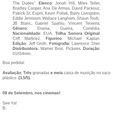
The Dudes''.
Elenco
: Jonah Hill, Miles Teller,
Bradley Cooper, Ana De Armas, David Packouz,
Patrick St. Esprit, Kevin Pollak, Barry Livingston,
Eddie Jemisom, Wallace Langham, Shaun Toub,
JB Blanc, Gabriel Spahiu, Vincent Teixeira.
Gênero
: Drama, Guerra, Comédia.
Nacionalidade
: EUA.
Trilha Sonora Original
:
Cliff Martinez.
Figurino
: Michael Kaplan.
Edição
: Jeff Groth.
Fotografia:
Lawrence Sher.
Distribuidora
: Warner Bros. Pictures.
Duração
:
01h54min.
Boa pedida!
Avaliação
:
Três
granadas
e meia
caixa de munição no saco
plástico
(3,5/5).
08 de Setembro, nos cinemas!
See Ya!
B-