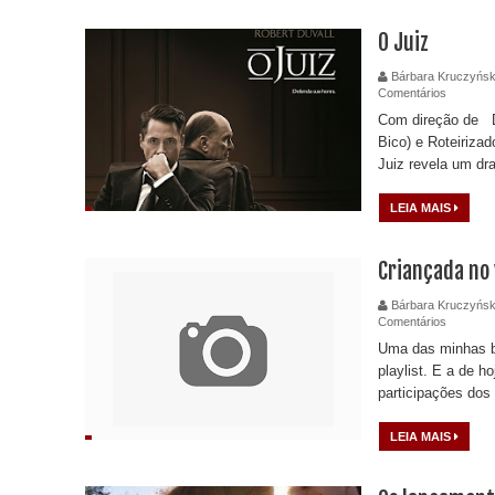
O Juiz
Bárbara Kruczyńsk
Comentários
Com direção de 
Bico) e Roteiriza
Juiz revela um dra
LEIA MAIS
Criançada no 
Bárbara Kruczyńsk
Comentários
Uma das minhas br
playlist. E a de h
participações dos 
LEIA MAIS