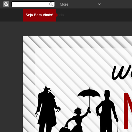
Seja Bem Vindx!
Carregando...