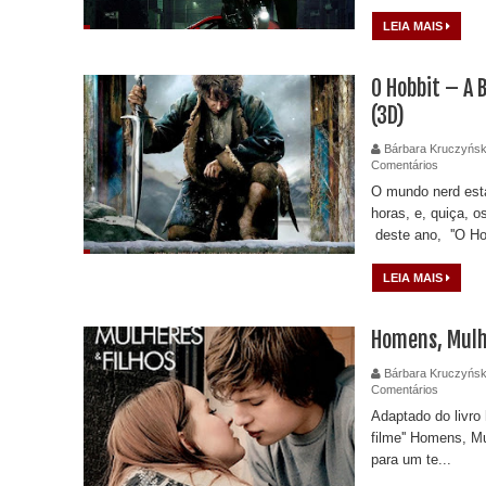
LEIA MAIS
O Hobbit – A 
(3D)
Bárbara Kruczyńsk
Comentários
O mundo nerd est
horas, e, quiça, o
deste ano, ''O Hob
LEIA MAIS
Homens, Mulh
Bárbara Kruczyńsk
Comentários
Adaptado do livro
filme'' Homens, M
para um te...