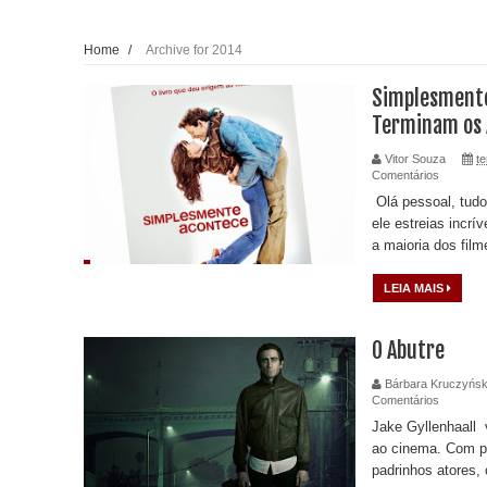
Home
/
Archive for 2014
Simplesmente
Terminam os A
Vitor Souza
te
Comentários
Olá pessoal, tud
ele estreias incr
a maioria dos film
LEIA MAIS
O Abutre
Bárbara Kruczyńsk
Comentários
Jake Gyllenhaall 
ao cinema. Com pai
padrinhos atores,