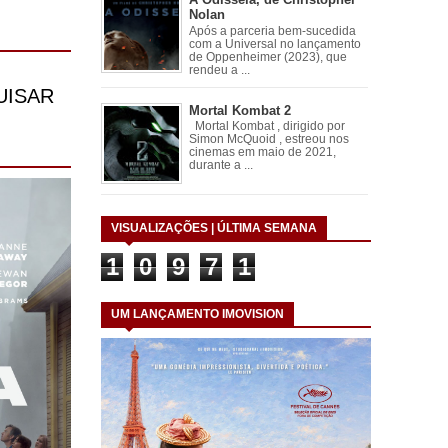
Nolan
Após a parceria bem-sucedida
com a Universal no lançamento
de Oppenheimer (2023), que
rendeu a ...
Mortal Kombat 2
Mortal Kombat , dirigido por
Simon McQuoid , estreou nos
cinemas em maio de 2021,
durante a ...
VISUALIZAÇÕES | ÚLTIMA SEMANA
1
0
9
7
1
UM LANÇAMENTO IMOVISION