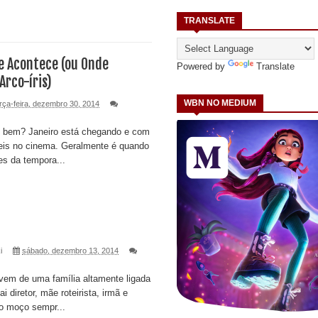
TRANSLATE
 Acontece (ou Onde
Powered by
Translate
rco-íris)
WBN NO MEDIUM
rça-feira, dezembro 30, 2014
o bem? Janeiro está chegando e com
íveis no cinema. Geralmente é quando
es da tempora...
i
sábado, dezembro 13, 2014
vem de uma família altamente ligada
 diretor, mãe roteirista, irmã e
 o moço sempr...