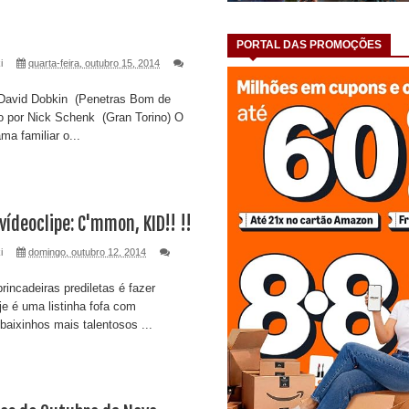
PORTAL DAS PROMOÇÕES
i
quarta-feira, outubro 15, 2014
David Dobkin (Penetras Bom de
do por Nick Schenk (Gran Torino) O
ma familiar o...
vídeoclipe: C'mmon, KID!! !!
i
domingo, outubro 12, 2014
incadeiras prediletas é fazer
oje é uma listinha fofa com
baixinhos mais talentosos ...