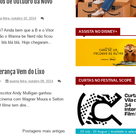
os de Outubro da Novo
a-feira, outubro 10, 2014
é? Ainda bem que a B e o Vitor
ASSISTA NO DISNEY+
ão o Wanna be Nerd não ficou
blá blá blá. Hoje chegaram...
erança Vem do Lixo
CURTAS NO FESTIVAL SCOPE
i
quarta-feira, outubro 08, 2014
escritor Andy Mulligan ganhou
 cinema com Wagner Moura e Selton
 filme tem dire...
Postagens mais antigas