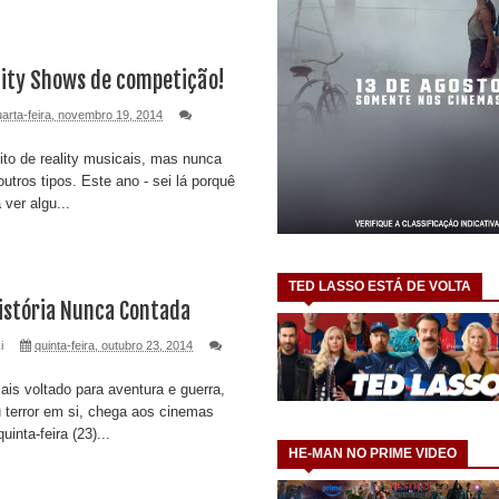
lity Shows de competição!
uarta-feira, novembro 19, 2014
to de reality musicais, mas nunca
outros tipos. Este ano - sei lá porquê
 ver algu...
TED LASSO ESTÁ DE VOLTA
istória Nunca Contada
i
quinta-feira, outubro 23, 2014
s voltado para aventura e guerra,
u terror em si, chega aos cinemas
inta-feira (23)...
HE-MAN NO PRIME VIDEO