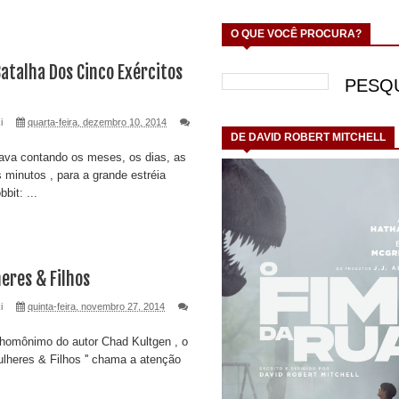
O QUE VOCÊ PROCURA?
Batalha Dos Cinco Exércitos
i
quarta-feira, dezembro 10, 2014
DE DAVID ROBERT MITCHELL
ava contando os meses, os dias, as
s minutos , para a grande estréia
bit: ...
eres & Filhos
i
quinta-feira, novembro 27, 2014
 homônimo do autor Chad Kultgen , o
ulheres & Filhos '' chama a atenção