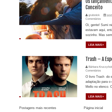
Os lançament
Conceito
grubstick
sext
Comentários
Oi, gente! Sumi n
estavam aqui, ent
sozinho. Mas sem 
LEIA MAIS
Trash – A Esp
Bárbara Kruczyńsk
Comentários
O livro Trash do 
adaptação para o
Mello no elenco. O
LEIA MAIS
Postagens mais recentes
Página inicial