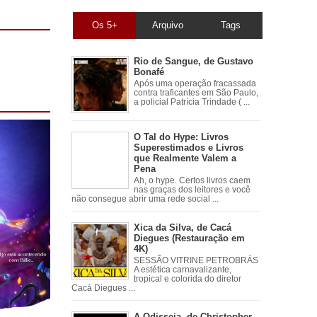
Os 5+
Arquivo
Tags
Rio de Sangue, de Gustavo
Bonafé
Após uma operação fracassada
contra traficantes em São Paulo,
a policial Patrícia Trindade ( ...
O Tal do Hype: Livros
Superestimados e Livros
que Realmente Valem a
Pena
Ah, o hype. Certos livros caem
nas graças dos leitores e você
não consegue abrir uma rede social ...
Xica da Silva, de Cacá
Diegues (Restauração em
4K)
SESSÃO VITRINE PETROBRÁS
A estética carnavalizante,
tropical e colorida do diretor
Cacá Diegues ...
A Odisseia, de Christopher