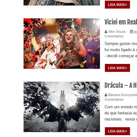
LEIA MAIS
Viciei em Rea
Vitor Souza
q
Comentários
Sempre gostei mui
fui muito ligado à 
- decidi começar a
LEIA MAIS
Drácula – A H
Bárbara Kruczyńsk
Comentários
Com um enredo mai
do que fantasia o
nacionais, nesta qu
LEIA MAIS