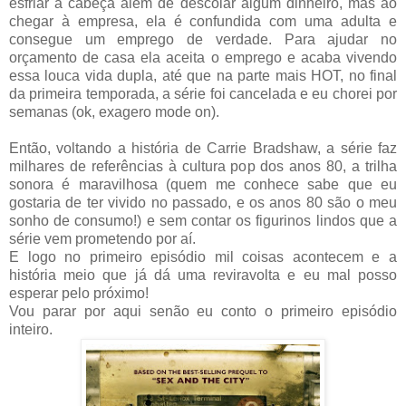
esfriar a cabeça além de descolar algum dinheiro, mas ao
chegar à empresa, ela é confundida com uma adulta e
consegue um emprego de verdade. Para ajudar no
orçamento de casa ela aceita o emprego e acaba vivendo
essa louca vida dupla, até que na parte mais HOT, no final
da primeira temporada, a série foi cancelada e eu chorei por
semanas (ok, exagero mode on).
Então, voltando a história de Carrie Bradshaw, a série faz
milhares de referências à cultura pop dos anos 80, a trilha
sonora é maravilhosa (quem me conhece sabe que eu
gostaria de ter vivido no passado, e os anos 80 são o meu
sonho de consumo!) e sem contar os figurinos lindos que a
série vem prometendo por aí.
E logo no primeiro episódio mil coisas acontecem e a
história meio que já dá uma reviravolta e eu mal posso
esperar pelo próximo!
Vou parar por aqui senão eu conto o primeiro episódio
inteiro.