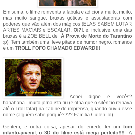
Em suma, o filme reinventa a fábula e adiciona muito, muito,
mas muito sangue, bruxas góticas e assustadoras com
poderes que vão além dos mágicos (ELAS SABEM LUTAR
ARTES MACIAIS e ESCALAR,
Oi?!
, e, inclusive, uma das
bruxas é a ZOE BELL de
À Prova de Morte do Tarantino
;p). Tem também uma leve pitada de humor negro, romance
e um
TROLL FOFO CHAMADO EDWARD!!!
Achei digno e vocês?
hahahaha - muito jornalista riu (
e olha que o silêncio reinava
até o Troll falar)
na cabine de imprensa
, quando ouviu esse
nome (
alguém sabe porquê????
Familia Cullen
lol
)
.
Gentem, e outra coisa, apesar do enredo ter um
tom
infanto-juvenil
,
o 3D do filme está mega perfeito!!!!
A