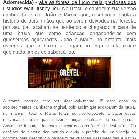
Adormecida) -
aka as fontes de lucro mais preciosas dos
Estudios Walt Disney (lol)
.
No Brasil, o conto tem sua versão
conhecida como ''
João e Maria
'' que, resumindo, conta a
história de dois irmãos que ao serem deixados na floresta,
por seu pai, acabam se perdendo e chegando a casa de
uma bruxa que come crianças enganando-as com
guloseimas açucaradas. João e Maria, no entanto, mais
espertos que a bruxa, a jogam no fogo e ela morre
queimada, antes de saboreá-los.
A trama, contudo, tem seu desenvolvimento, 1
5 anos após
os
acontecimentos da história original, pois assim que escaparam da bruxa,
na infância, João e Maria, foram se aperfeiçoando a caçar essas
malvadas criaturas para salvar crianças indefesas
de suas garras
.
Assim, se tornaram famosos especialistas na '
'arte'
' de destruí-las.
O
s
conflitos da história dão partida
quando o prefeito de um vilarejo os
contrat
a
para descobrir o paradeiro de crianças de
sapareci
das
e salvá-