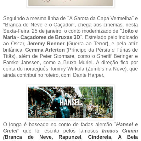
Seguindo a mesma linha de "A Garota da Capa Vermelha'' e
''Branca de Neve e o Caçador'', chega aos cinemas, nesta
Sexta-Feira, 25 de janeiro, o conto modernizado de ''
João e
Maria - Caçadores de Bruxas 3D
''. Estrelado pelo indicado
ao Oscar,
Jeremy Renner (
Guerra ao Terror
),
e pela atriz
britânica,
Gemma Arterton
(
Príncipe
da Pérsia
e
Fúrias de
Titãs
), além de Peter Stormare, como o Sheriff Beringer e
Famke
Janssen
, como a Bruxa Muriel. A direção fica por
conta do norueguês Tommy Wirkola (Zumbis na Neve), que
ainda contribui no roteiro, com Dante Harper.
O longa é baseado no conto de fadas alemão ''
Hansel e
Gretel
'' que foi escrito pelos famosos
Irmãos Grimm
(
Branca de Neve
,
Rapunzel
,
Cinderela
,
A Bela