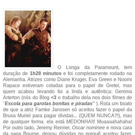
O Longa da Paramount, tem
duração de
1h28 minutos
e foi completamente rodado na
Alemanha. Atrizes como Diane Kruger, Eva Green e Noomi
Rapace estiveram cotadas para o papel de Gretel, mas
quem acabou levando foi a linda e autêntica: Gemma
Arterton (nós do Blog
<3
o trabalho dela nos dois filmes de
''
Escola para garotas bonitas e piradas
'
'
). Rola um boato
de que a atriz Famke Janssen só aceitou fazer o papel da
Bruxa Muriel para pagar dívidas... (QUEM NUNCA?!), mas
de qualquer forma
ela está MEDONHA!!! Muaaaahahaha!
,
Por outro lado, Jeremy Renner,
Oscar nominee
e nova cara
da saga Bourne, deixou dúvidas no porquê aceitou fazer.