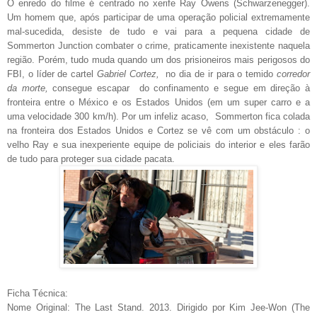
O enredo do filme é centrado no xerife Ray Owens (Schwarzenegger).
Um homem que, após participar de uma operação policial extremamente
mal-sucedida, desiste de tudo e vai para a pequena cidade de
Sommerton Junction combater o crime, praticamente inexistente naquela
região. Porém, tudo muda quando um dos prisioneiros mais perigosos do
FBI, o líder de cartel
Gabriel Cortez,
no dia de ir para o temido
corredor
da morte,
consegue escapar do confinamento e segue em direção à
fronteira entre o México e os Estados Unidos (em
um
super carro e a
uma velocidade 300 km/h). Por um infeliz acaso, Sommerton fica colada
na fronteira dos Estados Unidos e Cortez se vê com um obstáculo : o
velho Ray e sua inexperiente equipe de policiais do interior e eles farão
de tudo para proteger sua cidade pacata.
Ficha Técnica:
Nome Original: The Last Stand. 2013. Dirigido por Kim Jee-Won (The