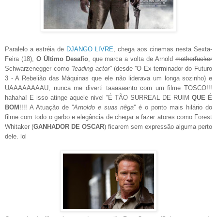
Paralelo a estréia de
DJANGO LIVRE
, chega aos cinemas nesta Sexta-
Feira (18),
O Último Desafio
, que marca a volta de Arnold
motherfucker
Schwarzenegger como
''leading actor''
(desde ''O Ex-terminador do Futuro
3 - A Rebelião das Máquinas que ele não liderava um longa sozinho) e
UAAAAAAAAU, nunca me diverti taaaaaanto com um filme TOSCO!!!
hahaha! E isso atinge aquele nivel ''É TÃO SURREAL DE RUIM
QUE É
BOM
!!!! A Atuação de ''
Arnoldo e suas nêga
'' é o ponto mais hilário do
filme com todo o garbo e elegância de chegar a fazer atores como Forest
Whitaker (
GANHADOR DE OSCAR
) ficarem sem expressão alguma perto
dele. lol