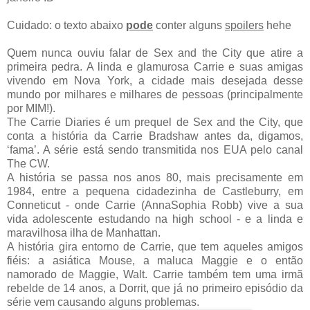
Cuidado: o texto abaixo
pode
conter alguns
spoilers
hehe
Quem nunca ouviu falar de Sex and the City que atire a
primeira pedra. A linda e glamurosa Carrie e suas amigas
vivendo em Nova York, a cidade mais desejada desse
mundo por milhares e milhares de pessoas (principalmente
por MIM!).
The Carrie Diaries é um prequel de Sex and the City, que
conta a história da Carrie Bradshaw antes da, digamos,
‘fama’. A série está sendo transmitida nos EUA pelo canal
The CW.
A história se passa nos anos 80, mais precisamente em
1984, entre a pequena cidadezinha de Castleburry, em
Conneticut - onde Carrie (AnnaSophia Robb) vive a sua
vida adolescente estudando na high school - e a linda e
maravilhosa ilha de Manhattan.
A história gira entorno de Carrie, que tem aqueles amigos
fiéis: a asiática Mouse, a maluca Maggie e o então
namorado de Maggie, Walt. Carrie também tem uma irmã
rebelde de 14 anos, a Dorrit, que já no primeiro episódio da
série vem causando alguns problemas.