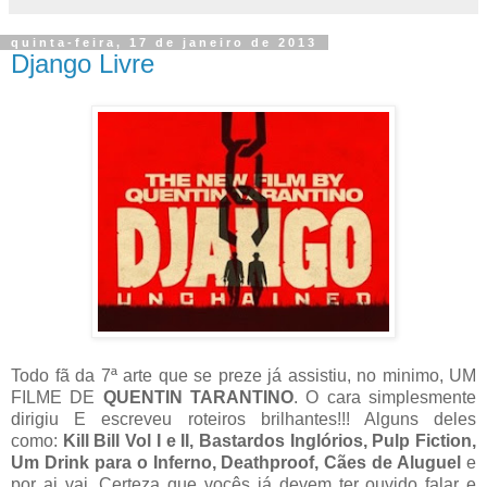
quinta-feira, 17 de janeiro de 2013
Django Livre
Todo fã da 7ª arte que se preze já assistiu, no minimo, UM
FILME DE
QUENTIN TARANTINO
. O cara simplesmente
dirigiu E escreveu roteiros brilhantes!!! Alguns deles
como:
Kill Bill Vol I e II, Bastardos Inglórios, Pulp Fiction,
Um Drink para o Inferno, Deathproof, Cães de Aluguel
e
por ai vai. Certeza que vocês já devem ter ouvido falar e