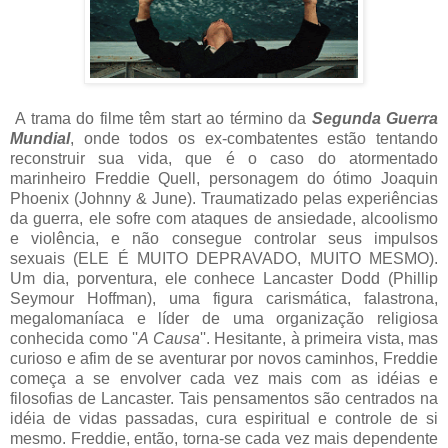
A trama do filme têm start a
o término da
Segunda Guerra
Mundial
, onde todos os ex-combatentes estão tentando
reconstruir sua vida, que é o caso do atormentado
marinheiro Freddie Quell, personagem do ótimo Joaquin
Phoenix (Johnny & June). Traumatizado pelas experiências
da guerra, ele sofre com ataques de ansiedade, alcoolismo
e violência, e não consegue controlar seus impulsos
sexuais (ELE É MUITO DEPRAVADO, MUITO MESMO).
Um dia, porventura, ele conhece Lancaster Dodd (Phillip
Seymour Hoffman), uma figura carismática, falastrona,
megalomaníaca e líder de uma organização religiosa
conhecida como ''
A Causa
''. Hesitante, à primeira vista, mas
curioso e afim de se aventurar por novos caminhos, Freddie
começa a se envolver cada vez mais com as idéias e
filosofias de Lancaster. Tais pensamentos são centrados na
idéia de vidas passadas, cura espiritual e controle de si
mesmo. Freddie, então, torna-se cada vez mais dependente