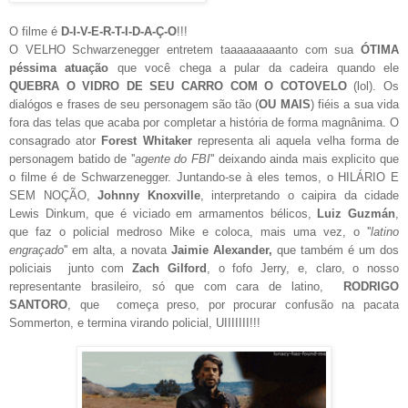
O filme é
D-I-V-E-R-T-I-D-A-Ç-O
!!!
O VELHO Schwarzenegger entretem taaaaaaaaanto com sua
ÓTIMA
péssima atuação
que você chega a pular da cadeira quando ele
QUEBRA O VIDRO DE SEU CARRO COM O COTOVELO
(lol). Os
dialógos e frases de seu personagem são tão (
OU MAIS
) fiéis a sua vida
fora das telas que acaba por completar a história de forma magnânima. O
consagrado ator
Forest Whitaker
representa ali aquela velha forma de
personagem batido de ''
a
gente do FBI
'' deixando ainda mais explicito que
o filme é de Schwarzenegger. Juntando-se à eles temos, o HILÁRIO E
SEM NOÇÃO,
Johnny Knoxville
, interpretando o caipira da cidade
Lewis Dinkum, que é viciado em armamentos bélicos,
Luiz Guzmán
,
que faz o policial medroso Mike e coloca, mais uma vez, o ''
latino
engraçado
'' em alta, a novata
Jaimie Alexander,
que também é um dos
policiais junto com
Zach Gilford
, o fofo Jerry, e, claro, o nosso
representante brasileiro, só que com cara de latino,
RODRIGO
SANTORO
, que começa preso, por procurar confusão na pacata
Sommerton, e termina virando policial, UIIIIIII!!!