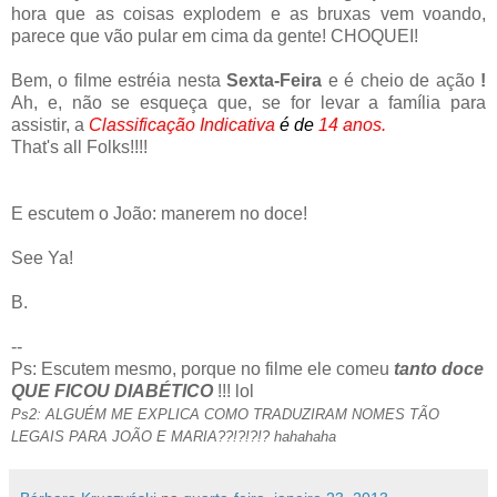
hora que as coisas explodem e as bruxas vem voando,
parece que vão pular em cima da gente! CHOQUEI!
Bem, o filme estréia nesta
Sexta-Feira
e é cheio de ação
!
Ah, e, não se esqueça que, se for levar a família para
assistir, a
Classificação
Indicativa
é de
14 anos.
That's all Folks!!!!
E escutem o João: manerem no doce!
See Ya!
B.
--
Ps: Escutem mesmo, porque no filme ele comeu
tanto doce
QUE FICOU DIABÉTICO
!!! lol
Ps2:
ALGU
É
M ME EXPLICA COMO TRAD
U
ZIRAM NOMES TÃO
LEGAIS PARA JOÃO E MARIA??!?!?!? hahahaha