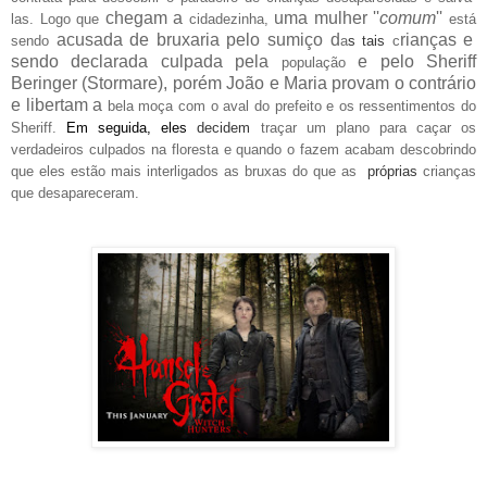
chegam a
uma mulher ''
comum
''
las
.
Logo que
cidadezinha,
e
stá
acusada de bruxaria pelo sumiço d
rianças e
sendo
a
s
tais
c
sendo declarada culpada pela
e pelo Sheriff
população
Beringer (Stormare), porém João e Maria provam o contrário
e libertam a
bela moça com o aval do prefeito e o
s res
sentimentos do
Sheriff.
Em seguida, eles
decidem
traçar um plano para caçar os
verdadeiros culpados na floresta e quando o faze
m acabam descobrindo
que eles estão mais interligados as bru
xas do que as
próprias
crianças
que desapare
ceram.