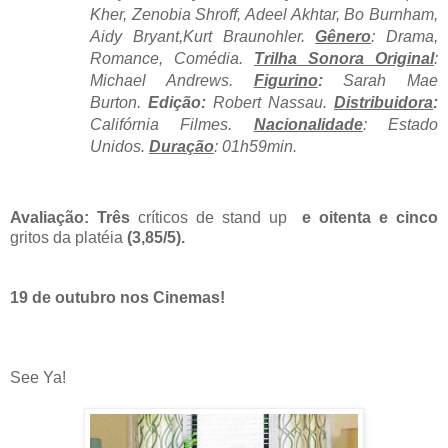
Kher, Zenobia Shroff, Adeel Akhtar, Bo Burnham,
Aidy Bryant,Kurt Braunohler.
Gênero
: Drama,
Romance, Comédia.
Trilha Sonora Original
:
Michael Andrews.
Figurino
:
Sarah Mae
Burton.
Edição:
Robert Nassau
.
Distribuidora
:
Califórnia Filmes.
Nacionalidade
: Estado
Unidos.
Duração
: 01h59min.
Avaliação: Três
críticos de stand up
e oitenta e cinco
gritos da platéia
(3,85/5).
19 de outubro nos Cinemas!
See Ya!