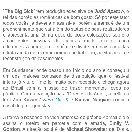
''
The Big Sick
'' tem produção executiva de
Judd Apatow
, o
rei das comédias românticas de bom gosto. Só por este fator
todos vocês já deveriam assisti-la, porém a trama é de um
preenchimento que vai além do status de seus realizadores
e apresenta uma ótima dose de boas colocações sobre o
amor entre pessoas de culturas muito, muito, muito
diferentes. A produção também se divide em mais camadas
e trata ainda de reconhecimento no trabalho, aceitação e até
reconstrução de casamentos.
Em Sundance, onde passou no inicio do ano e conseguiu
um dos maiores contratos de distribuição que o festival
inteiro já viu, o filme foi muito bem recebido e chega agora
ao Brasil com a missão de trazer momentos leves ao
público. Com a tradução para 'Doentes de Amor', a película
tem
Zoe Kazan
(
Será Que?
)
e
Kamail Nanjiani
como o
casal de protagonistas.
A trama é baseada na vida amorosa do próprio Kamail e ele
assina o roteiro em parceria com a amada,
Emily V.
Gordon
. A direção aqui é de
Michael Showalter
de 'Doris,