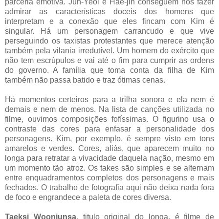
parceria emotiva. Jun-Yeol e Hae-jin conseguem nos fazer
admirar as características doceis dos homens que
interpretam e a conexão que eles fincam com Kim é
singular. Há um personagem carrancudo e que vive
perseguindo os taxistas protestantes que merece atenção
também pela vilania irredutível. Um homem do exército que
não tem escrúpulos e vai até o fim para cumprir as ordens
do governo. A família que toma conta da filha de Kim
também não passa batido e traz ótimas cenas.
Há momentos certeiros para a trilha sonora e ela nem é
demais e nem de menos. Na lista de canções utilizada no
filme, ouvimos composições fofíssimas. O figurino usa o
contraste das cores para enfasar a personalidade dos
personagens. Kim, por exemplo, é sempre visto em tons
amarelos e verdes. Cores, aliás, que aparecem muito no
longa para retratar a vivacidade daquela nação, mesmo em
um momento tão atroz. Os takes são simples e se alternam
entre enquadramentos completos dos personagens e mais
fechados. O trabalho de fotografia aqui não deixa nada fora
de foco e engrandece a paleta de cores diversa.
Taeksi Woonjunsa
, titulo original do longa, é filme de