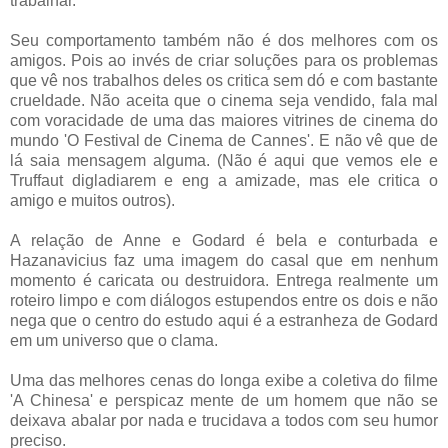
trabalhar.
Seu comportamento também não é dos melhores com os
amigos. Pois ao invés de criar soluções para os problemas
que vê nos trabalhos deles os critica sem dó e com bastante
crueldade. Não aceita que o cinema seja vendido, fala mal
com voracidade de uma das maiores vitrines de cinema do
mundo 'O Festival de Cinema de Cannes'. E não vê que de
lá saia mensagem alguma. (Não é aqui que vemos ele e
Truffaut digladiarem e eng a amizade, mas ele critica o
amigo e muitos outros).
A relação de Anne e Godard é bela e conturbada e
Hazanavicius faz uma imagem do casal que em nenhum
momento é caricata ou destruidora. Entrega realmente um
roteiro limpo e com diálogos estupendos entre os dois e não
nega que o centro do estudo aqui é a estranheza de Godard
em um universo que o clama.
Uma das melhores cenas do longa exibe a coletiva do filme
'A Chinesa' e perspicaz mente de um homem que não se
deixava abalar por nada e trucidava a todos com seu humor
preciso.