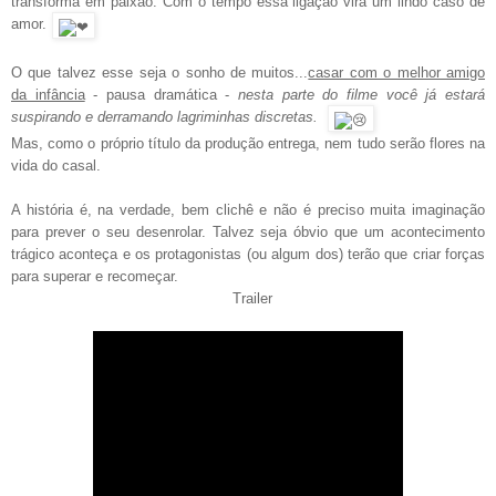
transforma em paixão. Com o tempo essa ligação vira um lindo caso de
amor.
O que talvez esse seja o sonho de muitos...
casar com o melhor amigo
da infância
- pausa dramática -
n
esta parte do filme você já estará
suspirando e derramando lagriminhas discretas.
Mas, como o próprio título da produção entrega, nem tudo serão flores na
vida do casal.
A história é, na verdade, bem clichê e não é preciso muita imaginação
para prever o seu desenrolar. Talvez seja óbvio que um acontecimento
trágico aconteça e os protagonistas (ou algum dos) terão que criar forças
para superar e recomeçar.
Trailer