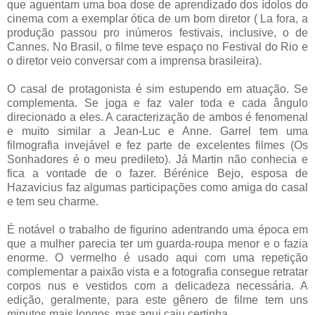
que aguentam uma boa dose de aprendizado dos ídolos do
cinema com a exemplar ótica de um bom diretor ( La fora, a
produção passou pro inúmeros festivais, inclusive, o de
Cannes. No Brasil, o filme teve espaço no Festival do Rio e
o diretor veio conversar com a imprensa brasileira).
O casal de protagonista é sim estupendo em atuação. Se
complementa. Se joga e faz valer toda e cada ângulo
direcionado a eles. A caracterização de ambos é fenomenal
e muito similar a Jean-Luc e Anne. Garrel tem uma
filmografia invejável e fez parte de excelentes filmes (Os
Sonhadores é o meu predileto). Já Martin não conhecia e
fica a vontade de o fazer. Bérénice Bejo, esposa de
Hazavicius faz algumas participações como amiga do casal
e tem seu charme.
É notável o trabalho de figurino adentrando uma época em
que a mulher parecia ter um guarda-roupa menor e o fazia
enorme. O vermelho é usado aqui com uma repetição
complementar a paixão vista e a fotografia consegue retratar
corpos nus e vestidos com a delicadeza necessária. A
edição, geralmente, para este gênero de filme tem uns
minutos mais longos, mas aqui caiu certinha.