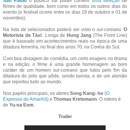
São Paulo
o público vai poder conferir
uma seleção
de
filmes de qualidade, bem como em todos os outros dias do
evento (o festival ocorre entre os dias 19 de outubro e 01 de
novembro).
Na lista de selecionados poderá ser visto o sul-coreano '
O
Motorista de Táxi
'. Longa de
Hung Jang
(The Front Line)
que é baseado em acontecimentos reais na época de uma
ditadura ferrenha, no final dos anos 70, na Coréia do Sul.
Com boa dosagem de comédia, um certo exagero no drama
e na edição, o filme é uma grande homenagem ao bom
caráter de um homem sul-coreano que lutou pelo fim da
ditadura do jeito que pôde, sendo taxista, e de um alemão
que reportou tudo ao mundo.
Nos papéis principais, os atores
Song
Kang- ho
(O
Expresso do Amanhã)
e
Thomas Kretsmann
. O roteiro é
de
Yu-na Eom
.
Trailer