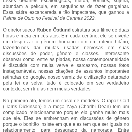
Esses detalhes escatológicos, merda, vômitos, sujeira,
abundam a película, em sequências de fazer gargalhar.
Essa sátira escancarada é tão impactante, que ganhou a
Palma de Ouro no Festival de Cannes 2022.
O diretor sueco
Ruben Östlund
estrutura seu filme de duas
horas e meia em três atos. Em cada cenário, ele se diverte
em desprezar o gênero humano com um roteiro hilário,
fazendo-nos dar muitas risadas nervosas em suas
discussões de poder, gênero e classes. Interessante
observar como, entre as piadas, nossa contemporaneidade
é discutida com muita verve e sarcasmo, nossas fotos
instagramáveis, nossas citações de assuntos importantes
retiradas do google, nosso verniz de civilização deturpado
pela lei da selva, tudo é colocado em seu verdadeiro
contexto, sem firulas nem meias verdades.
No primeiro ato, temos um casal de modelos. O rapaz Carl
(Harris Dickinson) e a moça Yaya (Charlbi Dean) tem um
complicado relacionamento porque ela ganha muito mais
que ele. Eles se embrenham em discussões de gênero
porque o bonitão insiste em que eles tem que ser iguais no
relacionamento, para desagrado da namorada. Entre