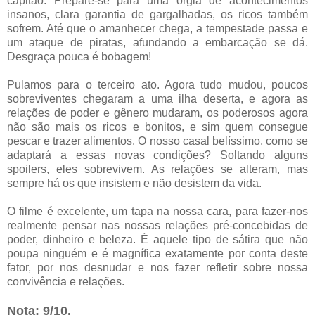
capitão. Prepare-se para uma orgia de acontecimentos
insanos, clara garantia de gargalhadas, os ricos também
sofrem. Até que o amanhecer chega, a tempestade passa e
um ataque de piratas, afundando a embarcação se dá.
Desgraça pouca é bobagem!
Pulamos para o terceiro ato. Agora tudo mudou, poucos
sobreviventes chegaram a uma ilha deserta, e agora as
relações de poder e gênero mudaram, os poderosos agora
não são mais os ricos e bonitos, e sim quem consegue
pescar e trazer alimentos. O nosso casal belíssimo, como se
adaptará a essas novas condições? Soltando alguns
spoilers, eles sobrevivem. As relações se alteram, mas
sempre há os que insistem e não desistem da vida.
O filme é excelente, um tapa na nossa cara, para fazer-nos
realmente pensar nas nossas relações pré-concebidas de
poder, dinheiro e beleza. É aquele tipo de sátira que não
poupa ninguém e é magnífica exatamente por conta deste
fator, por nos desnudar e nos fazer refletir sobre nossa
convivência e relações.
Nota: 9/10.