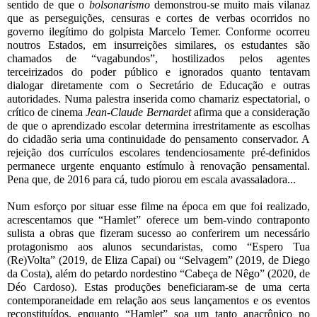
sentido de que o 
bolsonarismo 
demonstrou-se muito mais vilanaz 
que as perseguições, censuras e cortes de verbas ocorridos no 
governo ilegítimo do golpista Marcelo Temer. Conforme ocorreu 
noutros Estados, em insurreições similares, os estudantes são 
chamados de “vagabundos”, hostilizados pelos agentes 
terceirizados do poder público e ignorados quanto tentavam 
dialogar diretamente com o Secretário de Educação e outras 
autoridades. Numa palestra inserida como chamariz espectatorial, o 
crítico de cinema 
Jean-Claude Bernardet
 afirma que a consideração 
de que o aprendizado escolar determina irrestritamente as escolhas 
do cidadão seria uma continuidade do pensamento conservador. A 
rejeição dos currículos escolares tendenciosamente pré-definidos 
permanece urgente enquanto estímulo à renovação pensamental. 
Pena que, de 2016 para cá, tudo piorou em escala avassaladora...
Num esforço por situar esse filme na época em que foi realizado, 
acrescentamos que “Hamlet” oferece um bem-vindo contraponto 
sulista a obras que fizeram sucesso ao conferirem um necessário 
protagonismo aos alunos secundaristas, como “Espero Tua 
(Re)Volta” (2019, de Eliza Capai) ou “Selvagem” (2019, de Diego 
da Costa), além do petardo nordestino “Cabeça de Nêgo” (2020, de 
Déo Cardoso). Estas produções beneficiaram-se de uma certa 
contemporaneidade em relação aos seus lançamentos e os eventos 
reconstituídos, enquanto “Hamlet” soa um tanto anacrônico no 