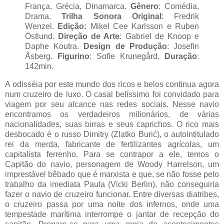
França, Grécia, Dinamarca.
Gênero
: Comédia,
Drama.
Trilha Sonora Original
: Fredrik
Wenzel.
Edição:
Mikel Cee Karlsson e Ruben
Östlund.
Direção de Arte
: Gabriel de Knoop e
Daphe Koutra.
Design de Produção
: Josefin
Åsberg.
Figurino
: Sofie Krunegård.
Duração
:
142min.
A odisséia por este mundo dos ricos e belos continua agora
num cruzeiro de luxo. O casal belíssimo foi convidado para
viagem por seu alcance nas redes sociais. Nesse navio
encontramos os verdadeiros milionários, de várias
nacionalidades, suas birras e seus caprichos. O rico mais
desbocado é o russo Dimitry (Zlatko Burić), o autointitulado
rei da merda, fabricante de fertilizantes agrícolas, um
capitalista ferrenho. Para se contrapor a ele, temos o
Capitão do navio, personagem de Woody Harrelson, um
imprestável bêbado que é marxista e que, se não fosse pelo
trabalho da imediata Paula (Vicki Berlin), não conseguiria
fazer o navio de cruzeiro funcionar. Entre diversas diatribes,
o cruzeiro passa por uma noite dos infernos, onde uma
tempestade marítima interrompe o jantar de recepção do