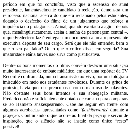
período em que foi concluído, visto que a ascensão do atual 
presidente, lamentavelmente candidato à reeleição, demonstra um 
retrocesso nacional acerca do que era reclamado pelos estudantes, 
dotando o desfecho do filme de um julgamento que reforça a 
impotência do protagonista. Afinal, quando exortado a agir – depois 
que, metalingüisticamente, aceita a sanha de personagem central –, 
o que Fredericco faz é entregar um documento a uma representante 
executiva deposta de seu cargo. Será que ele não entendeu bem o 
que o seu pai falou? Ou o que o crítico disse, em seguida? Sua 
imaturidade etária talvez não sirva como justificativa.
Dentre os bons momentos do filme, convém destacar uma situação 
muito interessante de embate midiático, em que uma repórter da TV 
Record é confrontada, numa transmissão ao vivo, por um fotógrafo 
imiscuído em meio aos estudantes revoltosos. Durante os gritos de 
protesto, havia quem se preocupasse com o mau uso de palavrões. 
Não obstante seus bons intentos e sua abnegação militante, 
Fredericco não é suficientemente dotado de carisma para comparar-
se ao Hamleto shakespeariano. Cabe-lhe seguir em frente com 
algumas acrobacias, apresentadas como ‘
flashforwards
’ durante a 
projeção. Contrariando o que ocorre ao final da peça que serviu de 
inspiração, que o silêncio não se instale como único “resto” 
possível! 