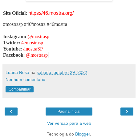
Site Oficial:
https://46.mostra.org/
#mostrasp #46ªmostra #46mostra
Instagram:
@mostrasp
Twitter:
@mostrasp
Youtube
:
/mostraSP
Facebook
:
@mostrasp
Luana Rosa
na
sábado, outubro 29, 2022
Nenhum comentário:
Compartilhar
‹
›
Página inicial
Ver versão para a web
Tecnologia do
Blogger
.