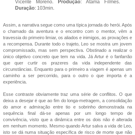
Vicente Moreno. 
Produção
: Atama Filmes. 
Duração
: 103min.
Assim, a narrativa segue como uma típica jornada do herói. Após 
o chamado da aventura e o encontro com o mentor, vêm a 
travessia do primeiro limiar, os aliados e inimigos, as provações e 
a recompensa. Durante todo o trajeto, Leo se mostra um jovem 
compromissado, mas sem perspectiva. Obstinado a realizar o 
único objetivo concreto que tem na vida. Já Artur é o fanfarrão 
que quer curtir os prazeres da vida independente das 
circunstâncias. Enquanto para o primeiro a viagem é apenas um 
caminho a ser percorrido, para o outro o que importa é a 
experiência.
Esse contraste obviamente traz uma série de conflitos. O que 
deixa a desejar é que ao fim do longa-metragem, a consolidação 
do amor e admiração entre tio e sobrinho demonstrada na 
sequência final dá-se apenas por um longo tempo de 
convivência, visto que a dinâmica entre os dois não é alterada 
em nenhum momento. Mesmo quando Artur salva a vida de Leo, 
isto se dá numa situação específica de risco de morte que não 