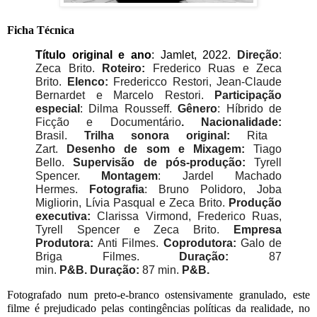
Ficha Técnica
Título original e ano
: Jamlet, 2022. 
Direção
:
Zeca Brito.
Roteiro:
Frederico Ruas e Zeca
Brito.
Elenco:
Fredericco Restori, Jean-Claude
Bernardet e Marcelo Restori.
Participação
especial
: Dilma Rousseff.
Gênero
:
Híbrido de
Ficção e Documentário
.
Nacionalidade:
Brasil.
Trilha sonora original:
Rita
Zart.
Desenho de som e Mixagem:
Tiago
Bello.
Supervisão de pós-produção:
Tyrell
Spencer.
Montagem
: Jardel Machado
Hermes.
Fotografia
: Bruno Polidoro, Joba
Migliorin, Lívia Pasqual e Zeca Brito.
Produção
executiva:
Clarissa Virmond, Frederico Ruas,
Tyrell Spencer e Zeca Brito.
Empresa
Produtora:
Anti Filmes.
Coprodutora:
Galo de
Briga Filmes.
Duração:
87
min.
P&B.
Duração:
87 min.
P&B.
Fotografado num preto-e-branco ostensivamente granulado, este 
filme é prejudicado pelas contingências políticas da realidade, no 