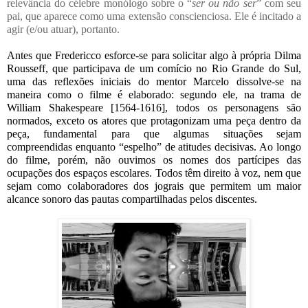
relevância do célebre monólogo sobre o “
ser ou não ser
” com seu 
pai, que aparece como uma extensão conscienciosa. Ele é incitado a 
agir (e/ou atuar), portanto. 
Antes que Fredericco esforce-se para solicitar algo à própria Dilma 
Rousseff, que participava de um comício no Rio Grande do Sul, 
uma das reflexões iniciais do mentor Marcelo dissolve-se na 
maneira como o filme é elaborado: segundo ele, na trama de 
William Shakespeare [1564-1616], todos os personagens são 
normados, exceto os atores que protagonizam uma peça dentro da 
peça, fundamental para que algumas situações sejam 
compreendidas enquanto “espelho” de atitudes decisivas. Ao longo 
do filme, porém, não ouvimos os nomes dos partícipes das 
ocupações dos espaços escolares. Todos têm direito à voz, nem que 
sejam como colaboradores dos jograis que permitem um maior 
alcance sonoro das pautas compartilhadas pelos discentes. 