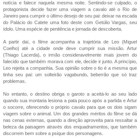
notícia e falece naquela mesma noite. Sentindo-se culpado, o 
protagonista decide fazer uma viagem a cavalo até o Rio de 
Janeiro para cumprir o último desejo de seu pai: deixar na escada 
do Palácio do Catete uma foto deste com Getúlio Vargas, seu 
ídolo. Uma espécie de penitência e jornada de descoberta.
A partir daí, o filme acompanha a trajetória de Leo (Miguel 
Coelho) até a cidade onde deve cumprir sua missão. Artur 
(Thiago Lacerda), o irmão consideravelmente mais jovem do 
falecido que também morava com ele, decide ir junto. A princípio, 
Leo rejeita a companhia. Sua opinião sobre o tio é a mesma que 
tinha seu pai: um solteirão vagabundo, beberrão que só traz 
problemas.
No entanto, o destino obriga o garoto a aceitá-lo ao seu lado 
quando sua montaria lesiona a pata pouco após a partida e Artur 
o socorre, oferecendo o próprio cavalo para que os dois sigam 
viagem sobre o animal. Um dos grandes méritos do filme se dá 
nas cenas externas, quando a direção aproveita para ressaltar a 
beleza da paisagem através dos enquadramentos, que também 
discorrem bem sobre a psique dos personagens.