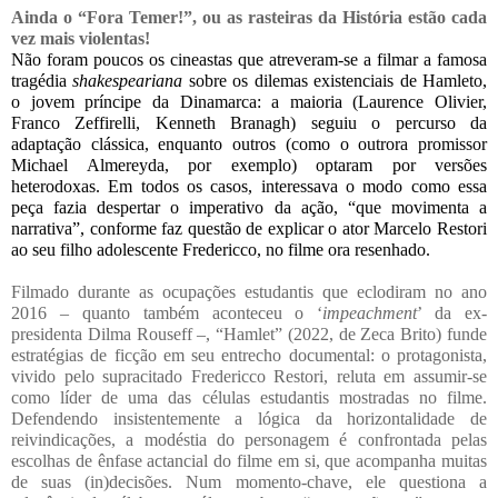
Ainda o “Fora Temer!”, ou as rasteiras da História estão cada 
vez mais violentas! 
Não foram poucos os cineastas que atreveram-se a filmar a famosa 
tragédia 
shakespeariana 
sobre os dilemas existenciais de Hamleto, 
o jovem príncipe da Dinamarca: a maioria (Laurence Olivier, 
Franco Zeffirelli, Kenneth Branagh) seguiu o percurso da 
adaptação clássica, enquanto outros (como o outrora promissor 
Michael Almereyda, por exemplo) optaram por versões 
heterodoxas. Em todos os casos, interessava o modo como essa 
peça fazia despertar o imperativo da ação, “que movimenta a 
narrativa”, conforme faz questão de explicar o ator Marcelo Restori 
ao seu filho adolescente Fredericco, no filme ora resenhado. 
Filmado durante as ocupações estudantis que eclodiram no ano 
2016 – quanto também aconteceu o ‘
impeachment
’ da ex-
presidenta Dilma Rouseff –, “Hamlet” (2022, de Zeca Brito) funde 
estratégias de ficção em seu entrecho documental: o protagonista, 
vivido pelo supracitado Fredericco Restori, reluta em assumir-se 
como líder de uma das células estudantis mostradas no filme. 
Defendendo insistentemente a lógica da horizontalidade de 
reivindicações, a modéstia do personagem é confrontada pelas 
escolhas de ênfase actancial do filme em si, que acompanha muitas 
de suas (in)decisões. Num momento-chave, ele questiona a 