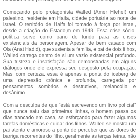
Começando pelo protagonista Walled (Amer Hlehel) um
palestino, residente em Haifa, cidade portuária ao norte de
Israel. O território de Haifa foi tomado à força por Israel,
desde a criação do Estado,m em 1948. Essa crise sócio-
política serve como pano de fundo para as crises
existenciais da personagem. Apesar de bem casado com
Ola (Anat Hadid), que sustenta a família, e pai de dois filhos,
Walled carrega dentro de si um vazio existencial profundo.
Sua tristeza e insatisfação são demonstradas em alguns
diálogos onde ele expressa seu desgosto pela ocupação.
Mas, com certeza, essa é apenas a ponta do iceberg de
uma depressão crônica e profunda, carregada por
pensamentos sombrios e destrutivos, melancolia e
desânimo.
Com a desculpa de que “está escrevendo um livro policial”
que nunca saiu das primeiras linhas, o homem passa os
dias trancado em casa, se esforçando para fazer algumas
tarefas domésticas e cuidar dos filhos. Walled se mostra um
pai atento e amoroso a ponto de perceber que as dores de
barriga recorrentes do filho, geralmente às terças feiras, não