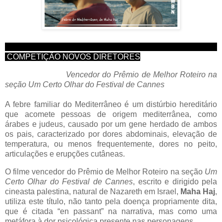
COMPETIÇÃO NOVOS DIRETORES
Vencedor do Prêmio de Melhor Roteiro na
seção Um Certo Olhar do Festival de Cannes
A febre familiar do Mediterrâneo é um distúrbio hereditário
que acomete pessoas de origem mediterrânea, como
árabes e judeus, causado por um gene herdado de ambos
os pais, caracterizado por dores abdominais, elevação de
temperatura, ou menos frequentemente, dores no peito,
articulações e erupções cutâneas.
O filme vencedor do Prêmio de Melhor Roteiro na seção
Um
Certo Olhar do Festival de Cannes
, escrito e dirigido pela
cineasta palestina, natural de Nazareth em Israel,
Maha Haj
,
utiliza este título, não tanto pela doença propriamente dita,
que é citada “en passant” na narrativa, mas como uma
metáfora à dor psicológica presente nas personagens.