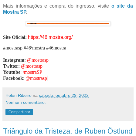
Mais informações e compra do ingresso, visite
o site da
Mostra SP
.
Site Oficial:
https://46.mostra.org/
#mostrasp #46ªmostra #46mostra
Instagram:
@mostrasp
Twitter:
@mostrasp
Youtube
:
/mostraSP
Facebook
:
@mostrasp
Helen Ribeiro
na
sábado, outubro 29, 2022
Nenhum comentário:
Compartilhar
Triângulo da Tristeza, de Ruben Östlund