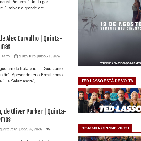
mount Pictures “ Um Lugar
m ”, talvez a grande est...
e Alex Carvalho | Quinta-
nemas
Castro
quinta-feira, junho 27, 2024
 gostam de fruta-pão… - Sou como
ntão”! Apesar de ter o Brasil como
 “ La Salamandre”, ...
TED LASSO ESTÁ DE VOLTA
, de Oliver Parker | Quinta-
nemas
HE-MAN NO PRIME VIDEO
quarta-feira, junho 26, 2024