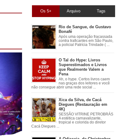
Os 5+
Arquivo
Tags
Rio de Sangue, de Gustavo
Bonafé
Após uma operação fracassada
contra traficantes em São Paulo,
a policial Patrícia Trindade ( ...
O Tal do Hype: Livros
Superestimados e Livros
que Realmente Valem a
Pena
Ah, o hype. Certos livros caem
nas graças dos leitores e você
não consegue abrir uma rede social ...
Xica da Silva, de Cacá
Diegues (Restauração em
4K)
SESSÃO VITRINE PETROBRÁS
A estética carnavalizante,
tropical e colorida do diretor
Cacá Diegues ...
A Odisseia, de Christopher