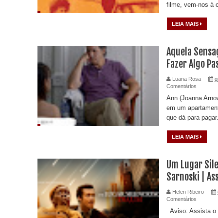
filme, vem-nos à 
LEIA MAIS
Aquela Sensa
Fazer Algo Pa
Luana Rosa
q
Comentários
Ann (Joanna Arno
em um apartament
que dá para pagar
LEIA MAIS
Um Lugar Sile
Sarnoski | As
Helen Ribeiro
Comentários
Aviso: Assista o 