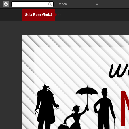
Seja Bem Vindx!
Carregando...