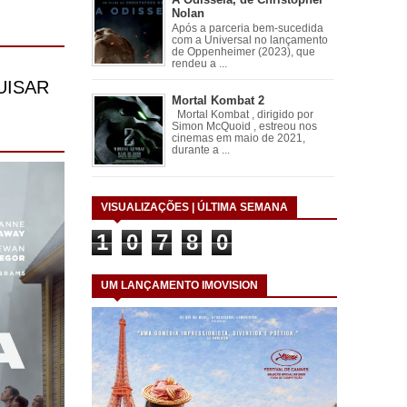
Nolan
Após a parceria bem-sucedida
com a Universal no lançamento
de Oppenheimer (2023), que
rendeu a ...
Mortal Kombat 2
Mortal Kombat , dirigido por
Simon McQuoid , estreou nos
cinemas em maio de 2021,
durante a ...
VISUALIZAÇÕES | ÚLTIMA SEMANA
1
0
7
8
0
UM LANÇAMENTO IMOVISION