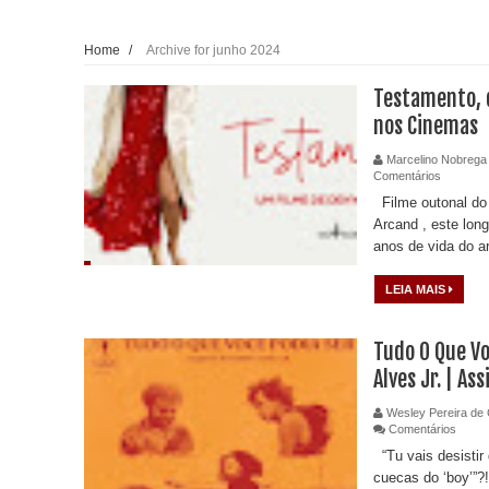
Home
/
Archive for junho 2024
Testamento, d
nos Cinemas
Marcelino Nobrega
Comentários
Filme outonal do
Arcand , este lon
anos de vida do ar
LEIA MAIS
Tudo O Que Vo
Alves Jr. | As
Wesley Pereira de 
Comentários
“Tu vais desistir
cuecas do ‘boy’”?