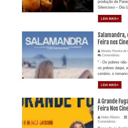
produção da Para
Silencioso – Dia U
LEIA MAIS
Salamandra, d
Feira nos Ci
Wesley Pereira de 
Comentários
“ - Os pobres não
os pobres daqui, e
cenário, o romance
LEIA MAIS
A Grande Fuga
Feira Nos Ci
Helen Ribeiro
Comentários