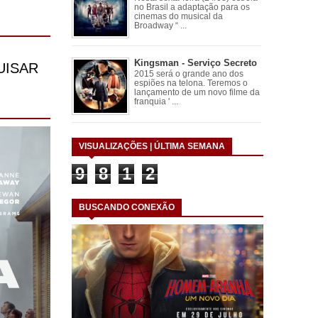
no Brasil a adaptação para os
cinemas do musical da
Broadway “ ...
Kingsman - Serviço Secreto
2015 será o grande ano dos
espiões na telona. Teremos o
lançamento de um novo filme da
franquia ' ...
VISUALIZAÇÕES | ÚLTIMA SEMANA
9
8
1
2
BUSCANDO CONEXÃO