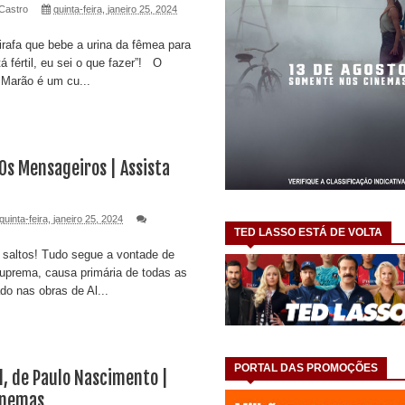
Castro
quinta-feira, janeiro 25, 2024
afa que bebe a urina da fêmea para
tá fértil, eu sei o que fazer”! O
 Marão é um cu...
 Os Mensageiros | Assista
quinta-feira, janeiro 25, 2024
TED LASSO ESTÁ DE VOLTA
 saltos! Tudo segue a vontade de
suprema, causa primária de todas as
do nas obras de Al...
PORTAL DAS PROMOÇÕES
, de Paulo Nascimento |
Cinemas