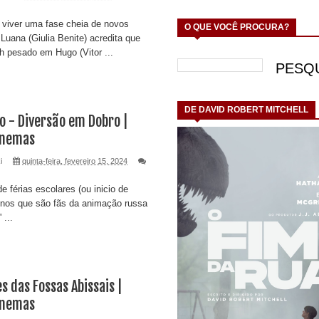
 viver uma fase cheia de novos
O QUE VOCÊ PROCURA?
Luana (Giulia Benite) acredita que
 pesado em Hugo (Vitor ...
DE DAVID ROBERT MITCHELL
o - Diversão em Dobro |
Cinemas
i
quinta-feira, fevereiro 15, 2024
 férias escolares (ou inicio de
inos que são fãs da animação russa
 ...
s das Fossas Abissais |
Cinemas