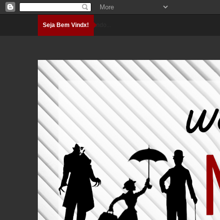
Seja Bem Vindx!
Carregando...