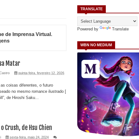
TRANSLATE
Powered by
Translate
e de Imprensa Virtual
.
gens
WBN NO MEDIUM
sa Matar
Castro
quinta-feira, fevereiro 12, 2026
s coisas diferentes, o futuro
aseado no mesmo romance ilustrado [
ll”, de Hiroshi Saku...
o Crush, de Hsu Chien
i
sexta-feira, maio 24, 2024