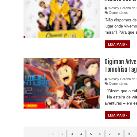
Wesley Pereira de 
Comentários
“Não dispomos de
lugar onde vivemo
morar”! Para que 
LEIA MAIS
Digimon Adven
Tomohisa Tag
Wesley Pereira de 
Comentários
“Dizem que o cal
Na esteira de vá
aventuras – em esp
LEIA MAIS
1
2
3
4
5
6
7
8
9