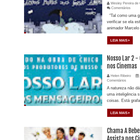
Wesley Pereira de 
Comentários
“Tal como uma gir
verificar se ela es
animador Marcelo
LEIA MAIS
Nosso Lar 2 -
nos Cinemas
Helen Ribeiro
Comentários
A natureza não dá
uma inteligência 
coisas. Está grafa
LEIA MAIS
Chama A Bebel
Assista nos 