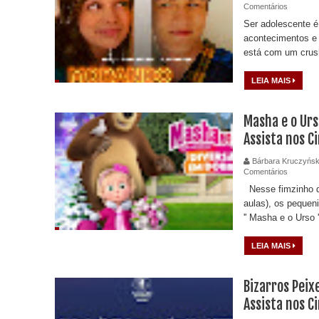
Comentários
Ser adolescente é
acontecimentos e 
está com um crush
LEIA MAIS
Masha e o Urs
Assista nos 
Bárbara Kruczyńsk
Comentários
Nesse fimzinho de
aulas), os pequen
'' Masha e o Urso ''
LEIA MAIS
Bizarros Peixe
Assista nos 