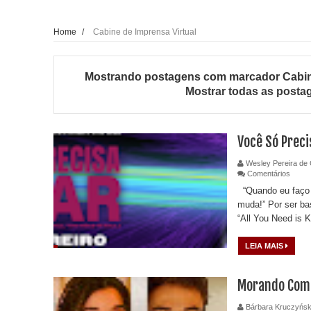
Home
/
Cabine de Imprensa Virtual
Mostrando postagens com marcador
Cabin
Mostrar todas as posta
Você Só Preci
Wesley Pereira de 
Comentários
“Quando eu faço a
muda!” Por ser b
“All You Need is Ki
LEIA MAIS
Morando Com 
Bárbara Kruczyńsk