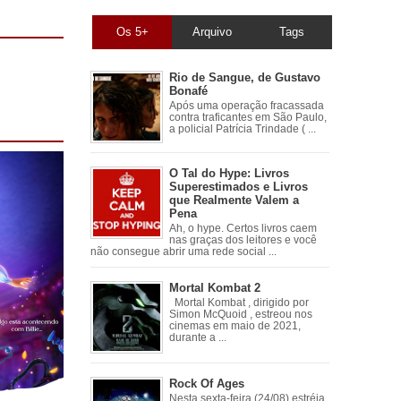
Os 5+
Arquivo
Tags
Rio de Sangue, de Gustavo
Bonafé
Após uma operação fracassada
contra traficantes em São Paulo,
a policial Patrícia Trindade ( ...
O Tal do Hype: Livros
Superestimados e Livros
que Realmente Valem a
Pena
Ah, o hype. Certos livros caem
nas graças dos leitores e você
não consegue abrir uma rede social ...
Mortal Kombat 2
Mortal Kombat , dirigido por
Simon McQuoid , estreou nos
cinemas em maio de 2021,
durante a ...
Rock Of Ages
Nesta sexta-feira (24/08) estréia