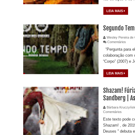
LEIA MAIS
Segundo Tem
Wesley Pereira de 
Comentários
“Pergunta para el
colaboração com 
“Corpo” (2007) e J
LEIA MAIS
Shazam! Fúria
Sandberg | A
Bárbara Kruczyńsk
Comentários
Este texto pode c
Shazam! , de 2019 (
Deuses '' debuta e