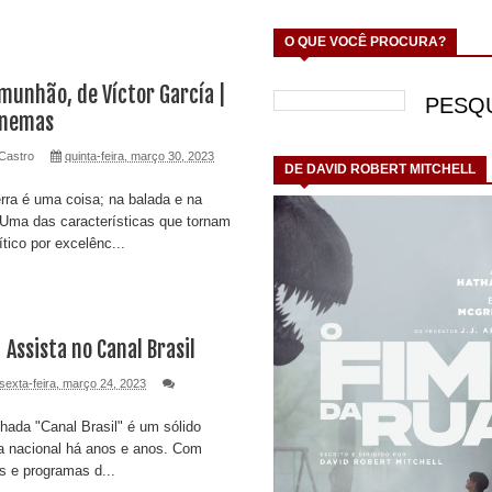
O QUE VOCÊ PROCURA?
munhão, de Víctor García |
Cinemas
Castro
quinta-feira, março 30, 2023
DE DAVID ROBERT MITCHELL
rra é uma coisa; na balada e na
! Uma das características que tornam
ítico por excelênc...
 Assista no Canal Brasil
sexta-feira, março 24, 2023
hada "Canal Brasil" é um sólido
a nacional há anos e anos. Com
s e programas d...