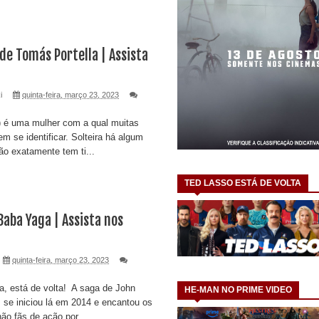
 de Tomás Portella | Assista
i
quinta-feira, março 23, 2023
) é uma mulher com a qual muitas
m se identificar. Solteira há algum
ão exatamente tem ti...
TED LASSO ESTÁ DE VOLTA
Baba Yaga | Assista nos
quinta-feira, março 23, 2023
 está de volta! A saga de John
HE-MAN NO PRIME VIDEO
se iniciou lá em 2014 e encantou os
ão fãs de ação por ...