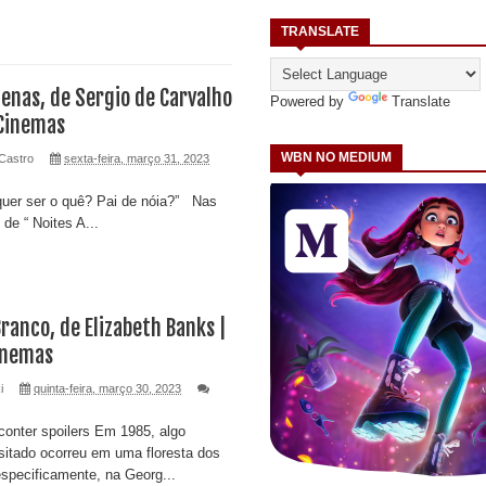
TRANSLATE
genas, de Sergio de Carvalho
Powered by
Translate
 Cinemas
WBN NO MEDIUM
Castro
sexta-feira, março 31, 2023
r o quê? Pai de nóia?” Nas
de “ Noites A...
Branco, de Elizabeth Banks |
Cinemas
i
quinta-feira, março 30, 2023
onter spoilers Em 1985, algo
itado ocorreu em uma floresta dos
specificamente, na Georg...