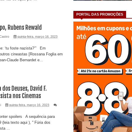
PORTAL DAS PROMOÇÕES
po, Rubens Rewald
Castro
quinta-feira, março 16, 2023
e: ‘tu foste nazista?’” Em
outros cineastas [Rossana Foglia em
ean-Claude Bernardet e...
 dos Deuses, David F.
ssista nos Cinemas
i
quinta-feira, março 16, 2023
onter spoilers A sequência para
leia texto aqui ), '' Fúria dos
sta ...