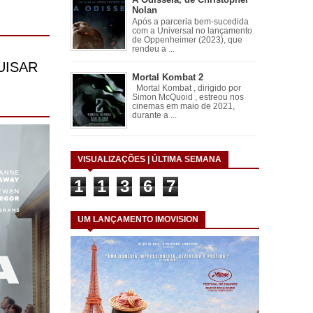
Nolan
Após a parceria bem-sucedida
com a Universal no lançamento
de Oppenheimer (2023), que
rendeu a ...
Mortal Kombat 2
Mortal Kombat , dirigido por
Simon McQuoid , estreou nos
cinemas em maio de 2021,
durante a ...
VISUALIZAÇÕES | ÚLTIMA SEMANA
1
1
3
6
7
UM LANÇAMENTO IMOVISION