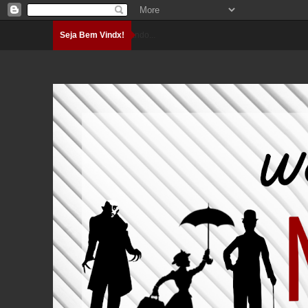
Seja Bem Vindx!
Carregando...