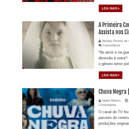
LEIA MAIS
A Primeira Co
Assista nos 
Wesley Pereira de 
Comentários
“No amor e na gue
diversão é outra”
o gênero terror pol
LEIA MAIS
Chuva Negra |
Helen Ribeiro
Comentários
O canal de TV fec
parceiro do cinem
produções originai