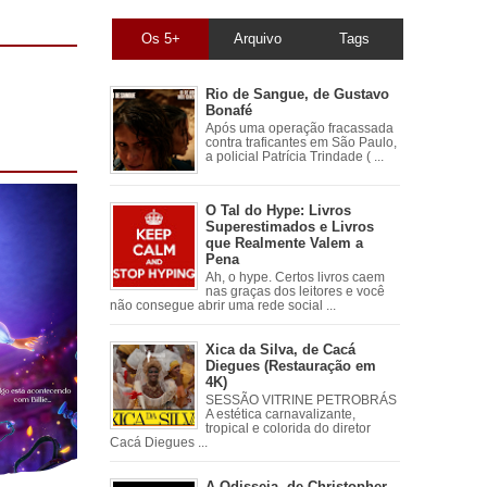
Os 5+
Arquivo
Tags
Rio de Sangue, de Gustavo
Bonafé
Após uma operação fracassada
contra traficantes em São Paulo,
a policial Patrícia Trindade ( ...
O Tal do Hype: Livros
Superestimados e Livros
que Realmente Valem a
Pena
Ah, o hype. Certos livros caem
nas graças dos leitores e você
não consegue abrir uma rede social ...
Xica da Silva, de Cacá
Diegues (Restauração em
4K)
SESSÃO VITRINE PETROBRÁS
A estética carnavalizante,
tropical e colorida do diretor
Cacá Diegues ...
A Odisseia, de Christopher