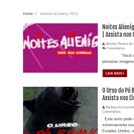
Home
/
Archive for março 2023
Noites Aliení
| Assista nos
Wesley Pereira de 
Comentários
“Você quer se
primeiras imagens 
LEIA MAIS
O Urso do Pó 
Assista nos 
Bárbara Kruczyńsk
Comentários
Este texto pode c
extremamente inus
Estados Unidos, e