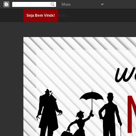
Seja Bem Vindx!
Carregando...