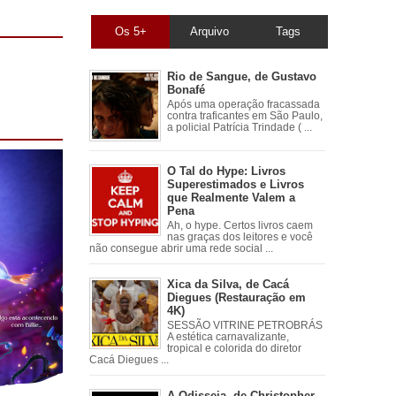
Os 5+
Arquivo
Tags
Rio de Sangue, de Gustavo
Bonafé
Após uma operação fracassada
contra traficantes em São Paulo,
a policial Patrícia Trindade ( ...
O Tal do Hype: Livros
Superestimados e Livros
que Realmente Valem a
Pena
Ah, o hype. Certos livros caem
nas graças dos leitores e você
não consegue abrir uma rede social ...
Xica da Silva, de Cacá
Diegues (Restauração em
4K)
SESSÃO VITRINE PETROBRÁS
A estética carnavalizante,
tropical e colorida do diretor
Cacá Diegues ...
A Odisseia, de Christopher