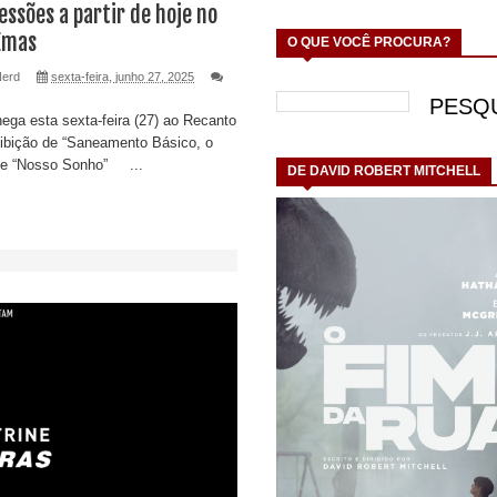
essões a partir de hoje no
Emas
O QUE VOCÊ PROCURA?
Nerd
sexta-feira, junho 27, 2025
hega esta sexta-feira (27) ao Recanto
bição de “Saneamento Básico, o
” e “Nosso Sonho” ...
DE DAVID ROBERT MITCHELL