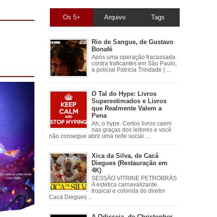
Os 5+
Arquivo
Tags
Rio de Sangue, de Gustavo
Bonafé
Após uma operação fracassada
contra traficantes em São Paulo,
a policial Patrícia Trindade ( ...
O Tal do Hype: Livros
Superestimados e Livros
que Realmente Valem a
Pena
Ah, o hype. Certos livros caem
nas graças dos leitores e você
não consegue abrir uma rede social ...
Xica da Silva, de Cacá
Diegues (Restauração em
4K)
SESSÃO VITRINE PETROBRÁS
A estética carnavalizante,
tropical e colorida do diretor
Cacá Diegues ...
A Odisseia, de Christopher