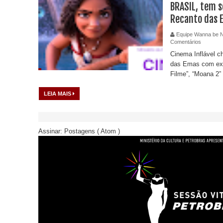
BRASIL, tem s
Recanto das 
Equipe Wanna be 
Comentários
Cinema Inflável c
das Emas com exi
Filme”, “Moana 2
LEIA MAIS
Assinar:
Postagens ( Atom )