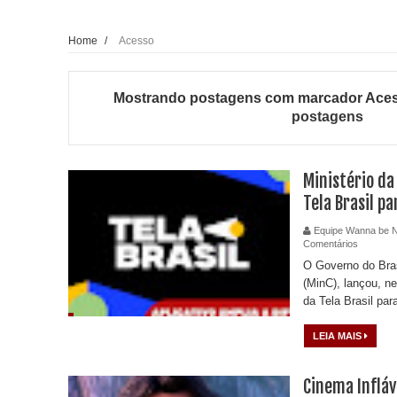
Home
/
Acesso
Mostrando postagens com marcador
Ace
postagens
Ministério da
Tela Brasil pa
Equipe Wanna be 
Comentários
O Governo do Brasi
(MinC), lançou, nes
da Tela Brasil para
LEIA MAIS
Cinema Infláv