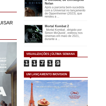
Nolan
Após a parceria bem-sucedida
com a Universal no lançamento
de Oppenheimer (2023), que
rendeu a ...
Mortal Kombat 2
Mortal Kombat , dirigido por
Simon McQuoid , estreou nos
cinemas em maio de 2021,
durante a ...
VISUALIZAÇÕES | ÚLTIMA SEMANA
1
1
7
1
9
UM LANÇAMENTO IMOVISION