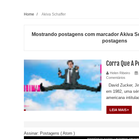
Home
/
Akiva Schaffer
Mostrando postagens com marcador
Akiva S
postagens
Corra Que A P
Helen Ribeiro
Comentários
David Zucker, Ji
em 1982, uma séri
americana intitula
LEIA MAIS
Assinar:
Postagens ( Atom )