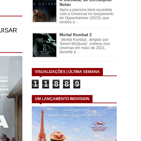
Nolan
Após a parceria bem-sucedida
com a Universal no lançamento
de Oppenheimer (2023), que
rendeu a ...
Mortal Kombat 2
Mortal Kombat , dirigido por
Simon McQuoid , estreou nos
cinemas em maio de 2021,
durante a ...
VISUALIZAÇÕES | ÚLTIMA SEMANA
1
1
8
8
9
UM LANÇAMENTO IMOVISION