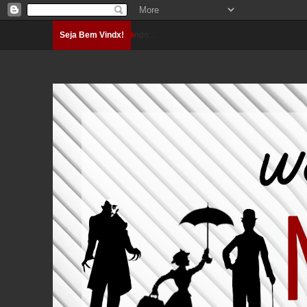
Seja Bem Vindx!
Carregando...