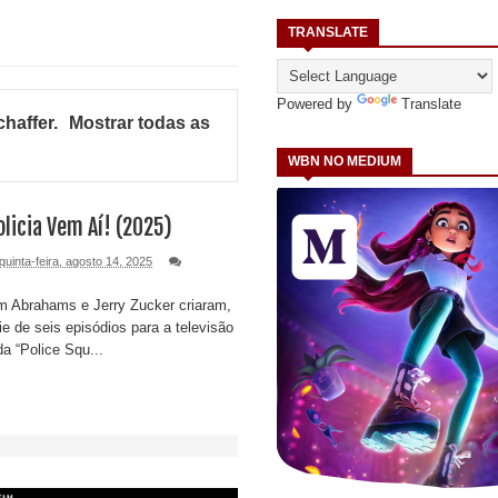
TRANSLATE
Powered by
Translate
chaffer
.
Mostrar todas as
WBN NO MEDIUM
olicia Vem Aí! (2025)
quinta-feira, agosto 14, 2025
m Abrahams e Jerry Zucker criaram,
e de seis episódios para a televisão
da “Police Squ...