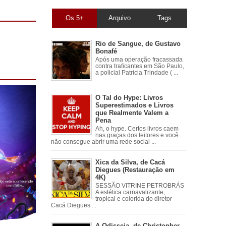
Os 5+
Arquivo
Tags
Rio de Sangue, de Gustavo
Bonafé
Após uma operação fracassada
contra traficantes em São Paulo,
a policial Patrícia Trindade ( ...
O Tal do Hype: Livros
Superestimados e Livros
que Realmente Valem a
Pena
Ah, o hype. Certos livros caem
nas graças dos leitores e você
não consegue abrir uma rede social ...
Xica da Silva, de Cacá
Diegues (Restauração em
4K)
SESSÃO VITRINE PETROBRÁS
A estética carnavalizante,
tropical e colorida do diretor
Cacá Diegues ...
A Odisseia, de Christopher