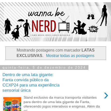
Mostrando postagens com marcador
LATAS
EXCLUSIVAS
.
Mostrar todas as postagens
quinta-feira, 5 de dezembro de 2024
Dentro de uma lata gigante:
Fanta convida público da
CCXP24 para uma experiência
›
sensorial única
Stand exclusivo da marca transporta visitantes
para dentro de uma lata gigante de Fanta,
oferecendo jogos interativos e enigmas. Além da
cri...