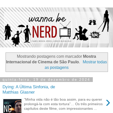
Mostrando postagens com marcador
Mostra
Internacional de Cinema de São Paulo
.
Mostrar todas
as postagens
quinta-feira, 19 de dezembro de 2024
Dying: A Última Sinfonia, de
Matthias Glasner
›
“Minha vida não é tão boa assim, para eu querer
prolongá-la com esta tortura”… Os três primeiros
capítulos deste filme, com impressionantes ...