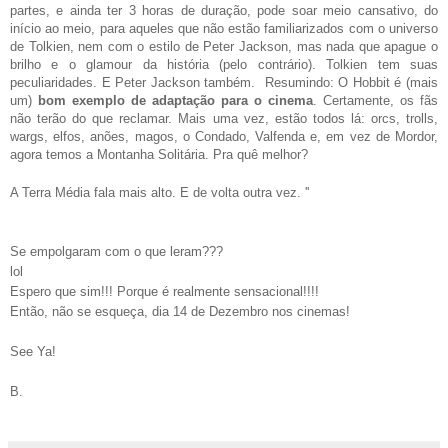
partes, e ainda ter 3 horas de duração, pode soar meio cansativo, do
início ao meio, para aqueles que não estão familiarizados com o universo
de Tolkien, nem com o estilo de Peter Jackson, mas nada que apague o
brilho e o glamour da história (pelo contrário). Tolkien tem suas
peculiaridades. E Peter Jackson também. Resumindo: O Hobbit é (mais
um)
bom exemplo de adaptação para o cinema
. Certamente, os fãs
não terão do que reclamar. Mais uma vez, estão todos lá: orcs, trolls,
wargs, elfos, anões, magos, o Condado, Valfenda e, em vez de Mordor,
agora temos a Montanha Solitária. Pra quê melhor?
A Terra Média fala mais alto. E de volta outra vez. ''
Se empolgaram com o que leram???
lol
Espero que sim!!! Porque é realmente sensacional!!!!
Então
,
não se esqueça, dia 14 de Dezembro nos cinemas!
See Ya!
B.