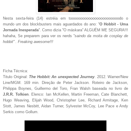
Nesta sexta-feira (14) estréia em toooooooooooooooooooooooodo o
mundo um dos blockbusters mais aguardados do ano: ''
O Hobbit - Uma
Jornada Inesperada
''. Como dizia ''O máskara'' ALGUÉM ME SEGURA!!!
hahaha, Se preparem para ver os nerds '
'saindo da moita de cosplay de
hobbit'' . Freaking awesome!!!
Ficha Técnica:
Titulo Original:
The Hobbit: An unexpected Journey
. 2012. Warner/New
Line/MGM. 169 min. Direção de Peter Jackson. Roteiro de Jackson,
Philippa Boynes, Guillermo del Toro, Fran Walsh baseada no livro de
J.R.R. Tolkien
. Elenco: Ian McKellen, Martin Freeman, Cate Blanchett,
Hugo Weaving, Elijah Wood, Christopher Lee, Richard Armitage, Ken
Stott, James Nesbitt, Aidan Turner, Sylvester McCoy, Lee Pace e Andy
Serkis como Gollum.