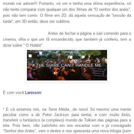
mundo vai adorar!!! Portanto, vá ver e tenha uma ótima experiência, só
não tente comparar com qualquer um dos filmes de ''O senhor dos anéis'',
pois não tem como. O filme em 2D, dá aquela sensação de ''sessão da
tarde'', em 3D então, deve ser sublime.
Antes de fechar a página e sair correndo para o
cinema, olha o que
um fã ensandecido,
que também já conferiu, tem a
dizer sobre ''
O
Hobbit''
É com você:
Lanisson
!
'' E cá estamos nós, na
Terra Média
...de novo! Só mesmo uma mente
peculiar como a de Peter Jackson para tentar, e com muito êxito,
transferir o fantástico (e complexo) mundo de Tolkien das páginas para a
tela. Pois bem, não satisfeito em nos encantar com o já consagrado
“Senhor dos Anéis”, vem o diretor e nos apresenta uma nova trilogia (sem