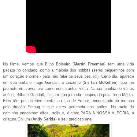
No filme, vemos que Bilbo Bolseiro (
Martin Freeman
) tem uma vida
pacata no condado, como a maioria dos hobbits (seres pequeninos com
um coração enorme - para não falar de seus pés, lol). Certo dia, aparece
em sua porta o mago Gandalf, o cinzento (
Sir
Ian McKellen
), que lhe
promete uma aventura como nunca antes vista. Na companhia de vários
anões, Bilbo e Gandalf, iniciam sua jornada inesperada pela Terra Média.
Eles têm por objetivo libertar o reino de Erebor, conquistado há tempos
pelo dragão Smaug e que antes pertencia aos anões. No meio do
caminho encontram elfos, trolls e, é claro,PARA A NOSSA ALEGRIA, a
criatura Gollum (
Andy Serkis
) e seu precioso anel.