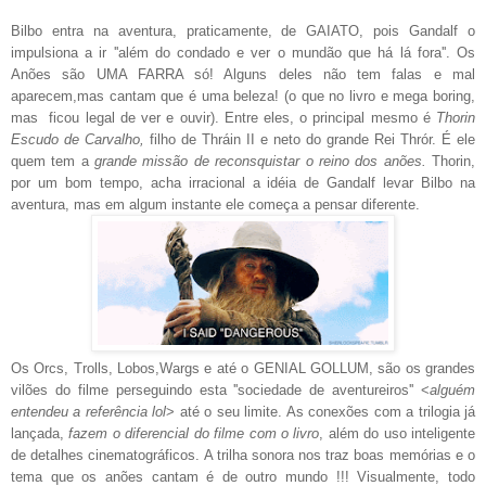
Bilbo entra na aventura, praticamente, de GAIATO, pois Gandalf o
impulsiona a ir ''além do condado e ver o mundão que há lá fora''. Os
Anões são UMA FARRA só! Alguns deles não tem falas e mal
aparecem,mas cantam que é uma beleza! (o que no livro e mega boring,
mas ficou legal de ver e ouvir). Entre eles, o principal mesmo é
Thorin
Escudo de Carvalho
,
filho de
Thráin II e neto do grande Rei Thrór. É ele
quem tem a
grande missão de reconsquistar o reino dos anões.
Thorin,
por um bom tempo, acha irracional a idéia de Gandalf levar Bilbo na
aventura, mas em algum instante ele começa a pensar diferente.
Os Orc
s
, Trolls, Lobos,Wargs e até o GENIAL GOLLUM, são os grandes
vilões do filme perseguindo esta ''sociedade de aventureiros'' <
alguém
ente
n
deu a referência lol
> até o seu limite. As conexões com a trilogia já
lançada,
fazem o diferencial do filme com o livro
, além do uso inteligente
de detalhes cinematográficos. A trilha sonora nos traz boas memórias e o
tema que os anões cantam é de outro mundo !!! Visualmente, todo