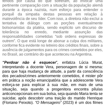
feridos por causa do que sofreram, ao invocar uma
pertinente comparação com a situação da população alemã
durante a época nazista, num esforço para entender o
porquê da simpatia destas pessoas em relação à
malevolência de seu líder. Com isso, a diretora não exclui a
tentativa de diálogo com as porções eventualmente
bolsonaristas da platéia, sendo explícito um discurso de
tolerância no enredo, mediante assunção das
responsabilidades cometidas “sob ordens expressas de
outrem”. O que está longe de abonar a culpa dos militares,
conforme fica evidente no letreiro dos créditos finais, sobre a
ausência de julgamentos para os crimes cometidos por eles,
no Brasil, ao contrário do que aconteceu na Argentina.
“Perdoar não é esquecer
”, enfatiza Lúcia Murat, 
interpretando a docente Vera, personagem de si mesma: 
para que haja mudança de atitude, a partir da consciência 
dos pecados/crimes anteriormente cometidos, é mister pôr 
em prática a noção emancipatória que a adolescente Vera 
esforça-se para explicar à sua mãe, em mais de uma 
situação, seja quando a progenitora encontra pílulas 
anticoncepcionais em sua bolsa, seja quando Maria tenta se 
suicidar, após descobrir uma traição do marido Henrique 
(Floriano Peixoto). 
“O Mensageiro”
 (2023) é um dos filmes 