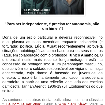
“Para ser independente, é preciso ter autonomia, não 
um hímen”!
Dona de um estilo particular e deveras reconhecível, no 
qual plasma as suas memórias enquanto prisioneira (e 
torturada) política,
 Lúcia Murat
 recorrentemente aproveita 
situações autobiográficas como base para os seus roteiros 
(aqui, em colaboração com o professor 
Tunico Amâncio
). O 
diferencial neste mais recente longa-metragem está na 
concessão de protagonismo a um personagem masculino, 
que convém ser o soldado responsável por vigiar uma moça 
encarcerada, cujo drama é baseado na juventude da 
diretora. E isso é brilhantemente justificado na seqüência 
derradeira, a partir de uma reflexão vinculada aos escritos 
da filósofa Hannah Arendt [1906-1975]. Expliquemos do que 
se trata…  
As contundentes obras desta realizadora – como o clássico 
“
Que Bom Te Ver Viva
” (1989) e “
Ana. Sem Título
” (2020) – 