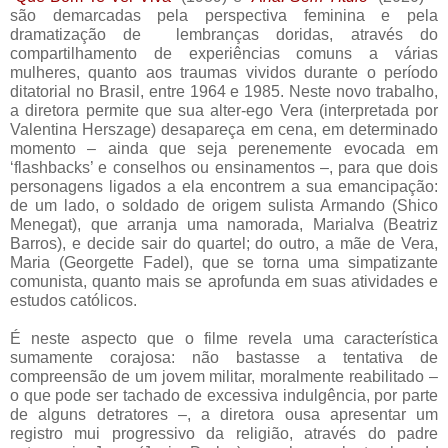
são demarcadas pela perspectiva feminina e pela 
dramatização de  lembranças doridas, através do 
compartilhamento de experiências comuns a várias 
mulheres, quanto aos traumas vividos durante o período 
ditatorial no Brasil, entre 1964 e 1985. Neste novo trabalho, 
a diretora permite que sua alter-ego Vera (interpretada por 
Valentina Herszage) desapareça em cena, em determinado 
momento – ainda que seja perenemente evocada em 
‘flashbacks’ e conselhos ou ensinamentos –, para que dois 
personagens ligados a ela encontrem a sua emancipação: 
de um lado, o soldado de origem sulista Armando (Shico 
Menegat), que arranja uma namorada, Marialva (Beatriz 
Barros), e decide sair do quartel; do outro, a mãe de Vera, 
Maria (Georgette Fadel), que se torna uma simpatizante 
comunista, quanto mais se aprofunda em suas atividades e 
estudos católicos. 
É neste aspecto que o filme revela uma característica
sumamente corajosa: não bastasse a tentativa de
compreensão de um jovem militar, moralmente reabilitado –
o que pode ser tachado de excessiva indulgência, por parte
de alguns detratores –, a diretora ousa apresentar um
registro mui progressivo da religião, através do padre