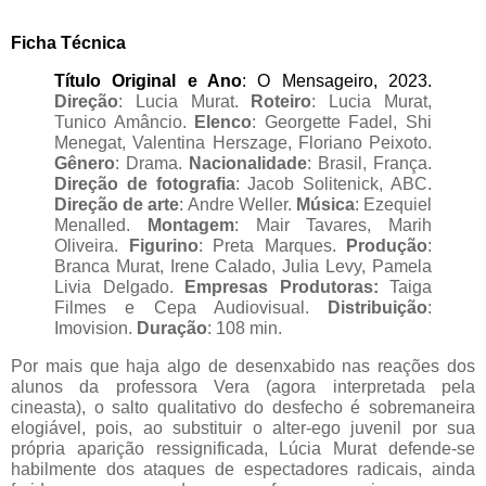
Ficha Técnica
Título Original e Ano
: O Mensageiro, 2023. 
Direção
: Lucia Murat.
Roteiro
: Lucia Murat,
Tunico Amâncio.
Elenco
: Georgette Fadel, Shi
Menegat, Valentina Herszage, Floriano Peixoto.
Gênero
: Drama.
Nacionalidade
: Brasil, França.
Direção de fotografia
: Jacob Solitenick, ABC.
Direção de arte
: Andre Weller.
Música
: Ezequiel
Menalled.
Montagem
: Mair Tavares, Marih
Oliveira.
Figurino
: Preta Marques.
Produção
:
Branca Murat, Irene Calado, Julia Levy, Pamela
Livia Delgado.
Empresas Produtoras:
Taiga
Filmes e Cepa Audiovisual.
Distribuição
:
Imovision.
Duração
: 108 min.
Por mais que haja algo de desenxabido nas reações dos
alunos da professora Vera (agora interpretada pela
cineasta), o salto qualitativo do desfecho é sobremaneira
elogiável, pois, ao substituir o alter-ego juvenil por sua
própria aparição ressignificada, Lúcia Murat defende-se
habilmente dos ataques de espectadores radicais, ainda