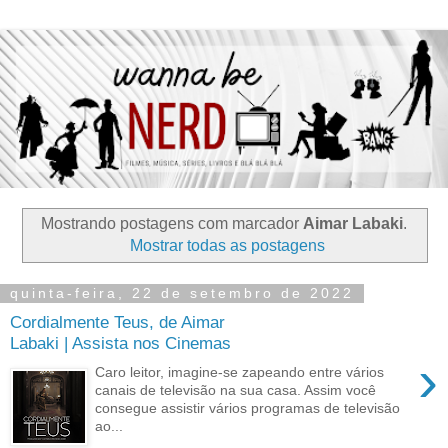
Mostrando postagens com marcador
Aimar Labaki
.
Mostrar todas as postagens
quinta-feira, 22 de setembro de 2022
Cordialmente Teus, de Aimar
Labaki | Assista nos Cinemas
›
Caro leitor, imagine-se zapeando entre vários
canais de televisão na sua casa. Assim você
consegue assistir vários programas de televisão
ao...