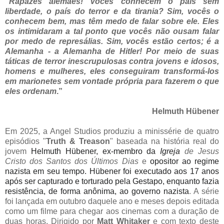
“
Rapazes alemães! Vocês conhecem o país sem
liberdade, o país do terror e da tirania? Sim, vocês o
conhecem bem, mas têm medo de falar sobre ele. Eles
os intimidaram a tal ponto que vocês não ousam falar
por medo de represálias. Sim, vocês estão certos; é a
Alemanha - a Alemanha de Hitler! Por meio de suas
táticas de terror inescrupulosas contra jovens e idosos,
homens e mulheres, eles conseguiram transformá-los
em marionetes sem vontade própria para fazerem o que
eles ordenam
.”
Helmuth Hübener
Em 2025, a Angel Studios produziu a minissérie de quatro
episódios "
Truth & Treason
" baseada na história real do
jovem
Helmuth Hübener, ex-membro da
Igreja
de Jesus
Cristo dos Santos dos Últimos Dias
e
opositor ao regime
nazista em seu tempo. Hübener foi executado aos 17 anos
após ser capturado e torturado pela Gestapo, enquanto fazia
resistência, de forma anônima, ao governo nazista
. A série
foi lançada em outubro daquele ano e meses depois editada
como um filme para chegar aos cinemas com a duração de
duas horas. Dirigido por
Matt Whitaker
e com texto deste