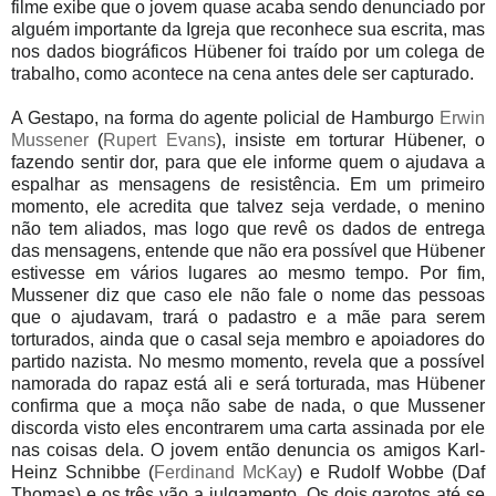
filme exibe que o jovem quase acaba sendo denunciado por
alguém importante da Igreja que reconhece sua escrita, mas
nos dados biográficos
Hübener foi traído por um colega de
trabalho, como acontece na cena antes dele ser capturado.
A Gestapo, na forma do agente policial de Hamburgo
Erwin
Mussener
(
Rupert Evans
), insiste em torturar Hübener, o
fazendo sentir dor, para que ele informe quem o ajudava a
espalhar as mensagens de resistência. Em um primeiro
momento, ele acredita que talvez seja verdade, o menino
não tem aliados, mas logo que revê os dados de entrega
das mensagens, entende que não era possível que Hübener
estivesse em vários lugares ao mesmo tempo. Por fim,
Mussener diz que caso ele não fale o nome das pessoas
que o ajudavam, trará o padastro e a mãe para serem
torturados, ainda que o casal seja membro e apoiadores do
partido nazista. No mesmo momento, revela que a possível
namorada do rapaz está ali e será torturada, mas Hübener
confirma que a moça não sabe de nada, o que Mussener
discorda visto eles encontrarem uma carta assinada por ele
nas coisas dela. O jovem então denuncia os amigos Karl-
Heinz Schnibbe (
Ferdinand McKay
) e Rudolf Wobbe (Daf
Thomas) e os três vão a julgamento. Os dois garotos até se