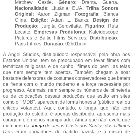
Matthew Castle.
Gênero
: Drama, Guerra.
Nacionalidade
: Lituânia, EUA.
Trilha Sonora
Original:
Aaron Zigman.
Fotografia
: Bianca
Cline.
Edição
: Adam L. Banks.
Design de
Produção
: Jurgita Gerdvilaite.
Figurino
: Ruta
Lecaite.
Empresas Produtoras
: Kaleidoscope
Pictures e Baltic Films Services.
Distribuição
:
Paris Filmes.
Duração
: 02h01min.
A Angel Studios, distribuidora responsável pela obra nos
Estados Unidos, tem se preocupado em levar filmes com
temáticas religiosas e de cunho "filmes do bem" às telas
que nem sempre tem acertos. Também chegam a soar
bastante defensores de costumes conservadores que batem
de frente com o mundo moderno e a força necessária por
progresso. Ademais, nem sempre os números de bilheteria
ou de colocações dessas produções que estão em sites
como o "IMDB", aparecem de forma honesta (público real ou
criticos votantes). Aqui, contudo, o longa, que não tem
produção do estúdio, é apenas distribuído, apresenta mais
coragem e é menos manipulador. Ainda que não revele que
membros da
Igreja
de Jesus Cristo dos Santos dos Últimos
Dias
eram apoiadores do partido nazista e a prisão de