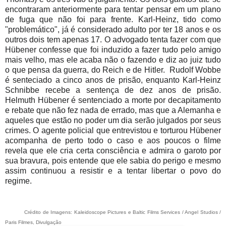
encontraram anteriormente para tentar pensar em um plano
de fuga que não foi para frente.
Karl-Heinz, tido como
"problemático",
já é considerado adulto por ter 18 anos e os
outros dois tem apenas 17. O advogado tenta fazer com que
Hübener confesse que foi induzido a fazer tudo pelo amigo
mais velho, mas ele acaba não o fazendo e diz ao juiz tudo
o que pensa da guerra, do Reich e de Hitler.
Rudolf Wobbe
é senteciado a cinco anos de prisão, enquanto
Karl-Heinz
Schnibbe recebe a sentença de dez anos de prisão.
H
elmuth Hübener é sentenciado a morte por decapitamento
e rebate que não fez nada de errado, mas que a Alemanha e
aqueles que estão no poder um dia serão julgados por seus
crimes. O agente policial que entrevistou e torturou Hübener
acompanha de perto todo o caso e aos poucos o filme
revela que ele cria certa consciência e admira o garoto por
sua bravura, pois entende que ele sabia do perigo e mesmo
assim continuou a resistir e a tentar libertar o povo do
regime.
Crédito de Imagens: Kaleidoscope Pictures e Baltic Films Services / Angel Studios /
Paris Filmes, Divulgação