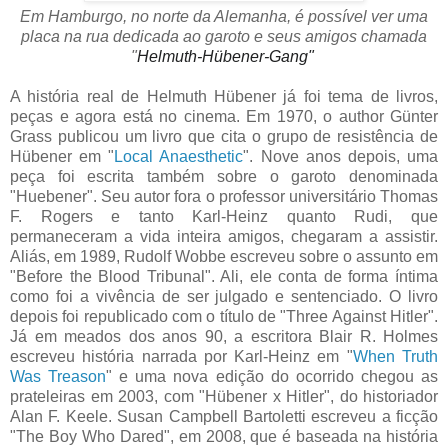
Em Hamburgo, no norte da Alemanha, é possível ver uma
placa na rua dedicada ao garoto e seus amigos chamada
"
Helmuth-Hübener-Gang"
A história real de Helmuth Hübener já foi tema de livros,
peças e agora está no cinema. Em 1970, o author Günter
Grass publicou um livro que cita o grupo de resistência de
Hübener em "
Local Anaesthetic
". Nove anos depois, uma
peça foi escrita também sobre o garoto denominada
"Huebener". Seu autor fora o professor universitário Thomas
F. Rogers e tanto Karl-Heinz quanto Rudi, que
permaneceram a vida inteira amigos, chegaram a assistir.
Aliás, em 1989, Rudolf Wobbe escreveu sobre o assunto em
"Before the Blood Tribunal". Ali, ele conta de forma íntima
como foi a vivência de ser julgado e sentenciado. O livro
depois foi republicado com o título de "Three Against Hitler".
Já em meados dos anos 90, a escritora Blair R. Holmes
escreveu história narrada por Karl-Heinz em "
When Truth
Was Treason
" e uma nova edição do ocorrido chegou as
prateleiras em 2003, com "Hübener x Hitler", do historiador
Alan F. Keele. Susan Campbell Bartoletti escreveu a ficção
"The Boy Who Dared", em 2008, que é baseada na história