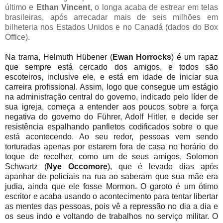
último e
Ethan Vincent
, o longa acaba de estrear em telas
brasileiras, após arrecadar mais de seis milhões em
bilheteria nos Estados Unidos e no Canadá (dados do Box
Office).
Na trama, Helmuth Hübener (
Ewan Horrocks
) é um rapaz
que sempre está cercado dos amigos, e todos são
escoteiros, inclusive ele, e está em idade de iniciar sua
carreira profissional. Assim, logo que consegue um estágio
na administração central do governo, indicado pelo líder de
sua igreja, começa a entender aos poucos sobre a força
negativa do governo do Führer, Adolf Hitler, e decide ser
resistência espalhando panfletos codificados sobre o que
está acontecendo. Ao seu redor, pessoas vem sendo
torturadas apenas por estarem fora de casa no horário do
toque de recolher, como um de seus amigos, Solomon
Schwartz (
Nye Occomore
),
que é levado dias após
apanhar de policiais na rua ao saberam que sua mãe era
judia, ainda que ele fosse Mormon. O garoto é um ótimo
escritor e acaba usando o acontecimento para tentar libertar
as mentes das pessoas, pois vê a repressão no dia a dia e
os seus indo e voltando de trabalhos no serviço militar. O