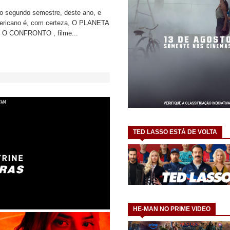
do segundo semestre, deste ano, e
mericano é, com certeza, O PLANETA
O CONFRONTO , filme...
TED LASSO ESTÁ DE VOLTA
HE-MAN NO PRIME VIDEO