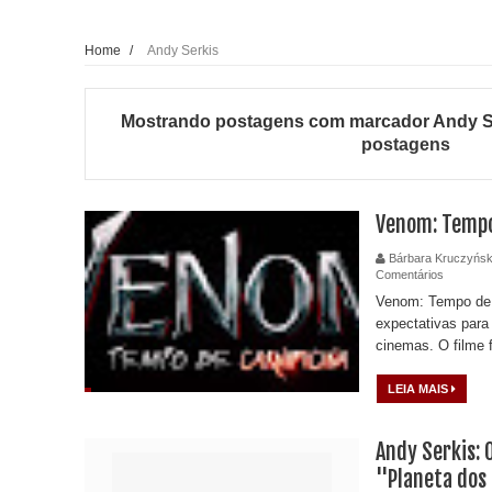
Home
/
Andy Serkis
Mostrando postagens com marcador
Andy S
postagens
Venom: Tempo
Bárbara Kruczyńsk
Comentários
Venom: Tempo de C
expectativas para
cinemas. O filme 
LEIA MAIS
Andy Serkis: O
''Planeta dos 