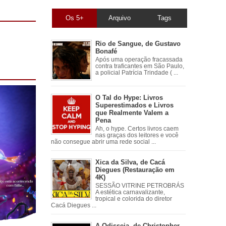
Os 5+
Arquivo
Tags
Rio de Sangue, de Gustavo
Bonafé
Após uma operação fracassada
contra traficantes em São Paulo,
a policial Patrícia Trindade ( ...
O Tal do Hype: Livros
Superestimados e Livros
que Realmente Valem a
Pena
Ah, o hype. Certos livros caem
nas graças dos leitores e você
não consegue abrir uma rede social ...
Xica da Silva, de Cacá
Diegues (Restauração em
4K)
SESSÃO VITRINE PETROBRÁS
A estética carnavalizante,
tropical e colorida do diretor
Cacá Diegues ...
A Odisseia, de Christopher