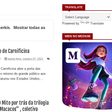
TRANSLATE
Powered by
Translate
erkis
.
Mostrar todas as
WBN NO MEDIUM
 de Carnificina
i
quinta-feira, outubro 07, 2021
arnificina abre a porta das
 o retorno do grande público aos
faturou nos Estados Unidos,...
 Mito por trás da trilogia
Macacos'' , coletiva