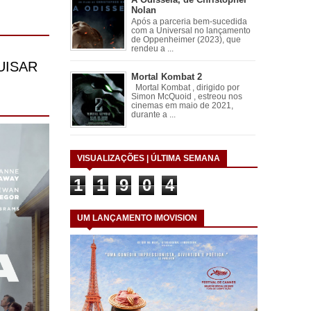
Nolan
Após a parceria bem-sucedida
com a Universal no lançamento
de Oppenheimer (2023), que
rendeu a ...
Mortal Kombat 2
Mortal Kombat , dirigido por
Simon McQuoid , estreou nos
cinemas em maio de 2021,
durante a ...
VISUALIZAÇÕES | ÚLTIMA SEMANA
1
1
9
0
4
UM LANÇAMENTO IMOVISION