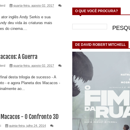
Nerd
quarta-feira, agosto 02, 2017
O QUE VOCÊ PROCURA?
ator inglês Andy Serkis e sua
Andy deu vida às criaturas mais
res do cinema....
DE DAVID ROBERT MITCHELL
acacos: A Guerra
Nerd
quarta-feira, agosto 02, 2017
inal desta trilogia de sucesso - A
to - e agora Planeta dos Macacos -
inalmente ao...
 Macacos - O Confronto 3D
i
quinta-feira, julho 24, 2014