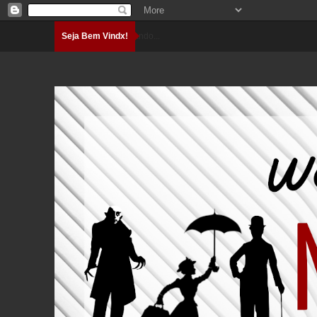
Seja Bem Vindx!
Carregando...