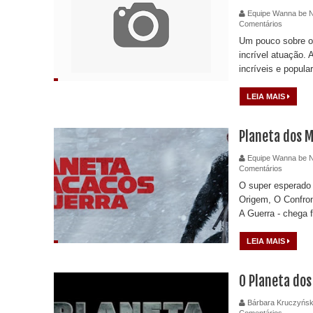
Equipe Wanna be 
Comentários
Um pouco sobre o 
incrível atuação. 
incríveis e popula
LEIA MAIS
Planeta dos M
Equipe Wanna be 
Comentários
O super esperado f
Origem, O Confron
A Guerra - chega f
LEIA MAIS
O Planeta dos
Bárbara Kruczyńsk
Comentários