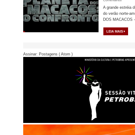
A grande estréia 
do verão norte-a
DOS MACACOS - 
LEIA MAIS
Assinar:
Postagens ( Atom )