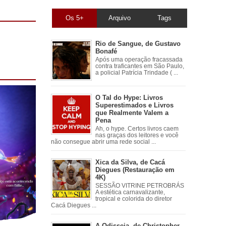
Os 5+
Arquivo
Tags
Rio de Sangue, de Gustavo
Bonafé
Após uma operação fracassada
contra traficantes em São Paulo,
a policial Patrícia Trindade ( ...
O Tal do Hype: Livros
Superestimados e Livros
que Realmente Valem a
Pena
Ah, o hype. Certos livros caem
nas graças dos leitores e você
não consegue abrir uma rede social ...
Xica da Silva, de Cacá
Diegues (Restauração em
4K)
SESSÃO VITRINE PETROBRÁS
A estética carnavalizante,
tropical e colorida do diretor
Cacá Diegues ...
A Odisseia, de Christopher