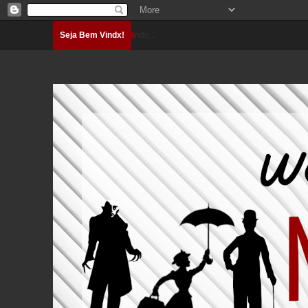
Seja Bem Vindx!
Carregando...