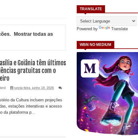
TRANSLATE
Powered by
Translate
ções
.
Mostrar todas as
WBN NO MEDIUM
rasília e Goiânia têm últimos
iências gratuitas com o
eiro
Nerd
sexta-feira, junho 19, 2026
stério da Cultura incluem projeções
as, estações interativas e acesso
go da plataforma p...