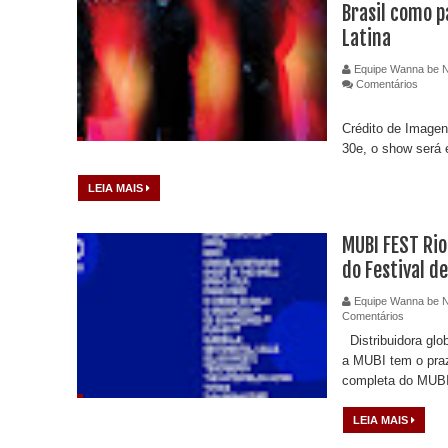
Brasil como p
Latina
Equipe Wanna be 
Comentários
Crédito de Imagen
30e, o show será 
LEIA MAIS
MUBI FEST Rio
do Festival d
Equipe Wanna be 
Comentários
Distribuidora glob
a MUBI tem o pra
completa do MUBI
LEIA MAIS