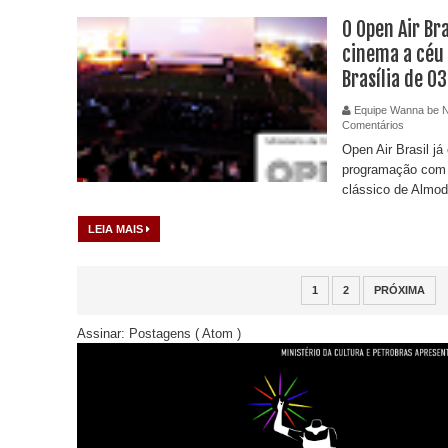
O Open Air Br
cinema a céu
Brasília de 0
Equipe Wanna be 
Comentários
Open Air Brasil j
programação com
clássico de Almodó
LEIA MAIS
1
2
PRÓXIMA
Assinar:
Postagens ( Atom )