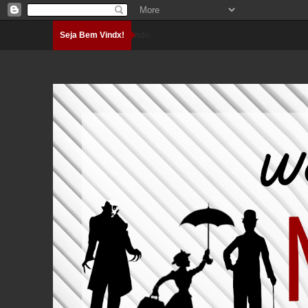
Seja Bem Vindx!
Carregando...