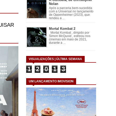
Nolan
Após a parceria bem-sucedida
com a Universal no lançamento
de Oppenheimer (2023), que
rendeu a ...
Mortal Kombat 2
Mortal Kombat , dirigido por
Simon McQuoid , estreou nos
cinemas em maio de 2021,
durante a ...
VISUALIZAÇÕES | ÚLTIMA SEMANA
1
2
0
1
3
UM LANÇAMENTO IMOVISION