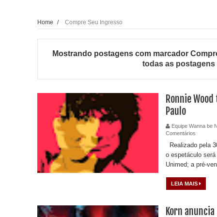
Home
/
Compre Seu Ingresso
Mostrando postagens com marcador
Compre
todas as postagens
Ronnie Wood t
Paulo
Equipe Wanna be 
Comentários
Realizado pela 30
o espetáculo será
Unimed; a pré-vend
LEIA MAIS
Korn anuncia 