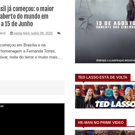
asil já começou: o maior
 aberto do mundo em
3 a 15 de Junho
Nerd
sexta-feira, junho 06, 2025
á começou em Brasília e na
 homenagem a Fernanda Torres,
var, noite do terror e muito mais...
TED LASSO ESTÁ DE VOLTA
HE-MAN NO PRIME VIDEO