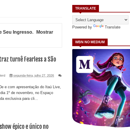
TRANSLATE
Powered by
Translate
 Seu Ingresso
.
Mostrar
WBN NO MEDIUM
raz turnê Fearless a São
Nerd
segunda-feira, julho 27, 2026
e e com apresentação do Itaú Live,
 dia 1º de novembro, no Espaço
a exclusiva para cli...
show épico e único no