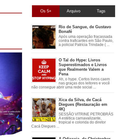
Os 5+
Arquivo
Tags
Rio de Sangue, de Gustavo
Bonafé
Após uma operação fracassada
contra traficantes em São Paulo,
a policial Patrícia Trindade ( ...
O Tal do Hype: Livros
Superestimados e Livros
que Realmente Valem a
Pena
Ah, o hype. Certos livros caem
nas graças dos leitores e você
não consegue abrir uma rede social ...
Xica da Silva, de Cacá
Diegues (Restauração em
4K)
SESSÃO VITRINE PETROBRÁS
A estética carnavalizante,
tropical e colorida do diretor
Cacá Diegues ...
A Odisseia, de Christopher