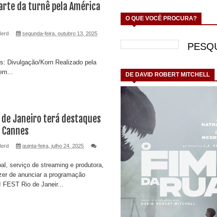
arte da turnê pela América
O QUE VOCÊ PROCURA?
Nerd
segunda-feira, outubro 13, 2025
s: Divulgação/Korn Realizado pela
em...
DE DAVID ROBERT MITCHELL
 de Janeiro terá destaques
e Cannes
Nerd
quinta-feira, julho 24, 2025
al, serviço de streaming e produtora,
zer de anunciar a programação
 FEST Rio de Janeir...