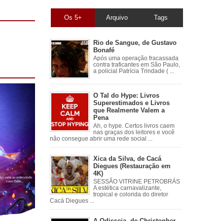
Os 5+
Arquivo
Tags
Rio de Sangue, de Gustavo
Bonafé
Após uma operação fracassada
contra traficantes em São Paulo,
a policial Patrícia Trindade ( ...
O Tal do Hype: Livros
Superestimados e Livros
que Realmente Valem a
Pena
Ah, o hype. Certos livros caem
nas graças dos leitores e você
não consegue abrir uma rede social ...
Xica da Silva, de Cacá
Diegues (Restauração em
4K)
SESSÃO VITRINE PETROBRÁS
A estética carnavalizante,
tropical e colorida do diretor
Cacá Diegues ...
A Odisseia, de Christopher