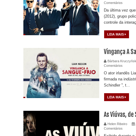
Comentários
Da última vez que
(2012), grupo poli
controle da interaç
LEIA MAIS
Vingança A S
Bárbara Kruczyńsk
Comentários
O ator irlandês L
firmada na indústr
Schindler '', t...
LEIA MAIS
As Viúvas, d
Helen Ribeiro
Comentários
Exibido durante o 