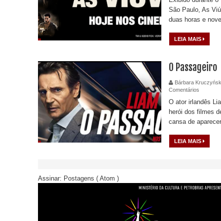
São Paulo, As Viú
duas horas e nove
LEIA MAIS
O Passageiro
Bárbara Kruczyńsk
Comentários
O ator irlandês L
herói dos filmes 
cansa de aparecer
LEIA MAIS
Assinar:
Postagens ( Atom )