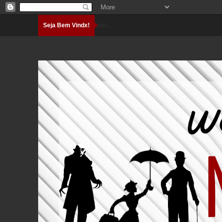
Seja Bem Vindx!
Carregando...