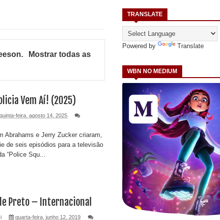
TRANSLATE
Powered by
Translate
eeson
.
Mostrar todas as
WBN NO MEDIUM
olicia Vem Aí! (2025)
quinta-feira, agosto 14, 2025
m Abrahams e Jerry Zucker criaram,
e de seis episódios para a televisão
da “Police Squ...
e Preto – Internacional
i
quarta-feira, junho 12, 2019