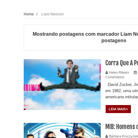
Home
/
Liam Neeson
Mostrando postagens com marcador
Liam N
postagens
Corra Que A P
Helen Ribeiro
Comentários
David Zucker, Ji
em 1982, uma séri
americana intitula
LEIA MAIS
MIB: Homens d
Bárbara Kruczyńsk