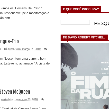
 vimos os 'Homens De Preto '
O QUE VOCÊ PROCURA?
cial responsável pela monitoração e
ão entr...
DE DAVID ROBERT MITCHELL
angue-Frio
i
quinta-feira, março 14, 2019
iam Nesson tem uma carreira bem
ia. Esteve no aclamado '' A Lista de
e Steven McQueen
quarta-feira, novembro 28, 2018
'' Festival de Cinema Negro '', em