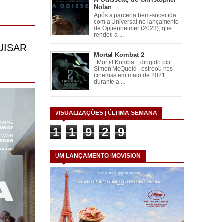
Nolan
Após a parceria bem-sucedida
com a Universal no lançamento
de Oppenheimer (2023), que
rendeu a ...
Mortal Kombat 2
Mortal Kombat , dirigido por
Simon McQuoid , estreou nos
cinemas em maio de 2021,
durante a ...
VISUALIZAÇÕES | ÚLTIMA SEMANA
1
1
9
2
9
UM LANÇAMENTO IMOVISION