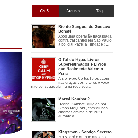
Os 5+
Arquivo
Tags
Rio de Sangue, de Gustavo
Bonafé
Após uma operação fracassada
contra traficantes em São Paulo,
a policial Patrícia Trindade ( ...
O Tal do Hype: Livros
Superestimados e Livros
que Realmente Valem a
Pena
Ah, o hype. Certos livros caem
nas graças dos leitores e você
não consegue abrir uma rede social ...
Mortal Kombat 2
Mortal Kombat , dirigido por
Simon McQuoid , estreou nos
cinemas em maio de 2021,
durante a ...
Kingsman - Serviço Secreto
2015 será o grande ano dos