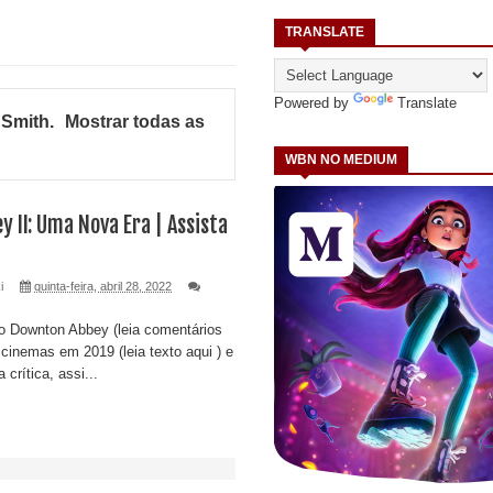
TRANSLATE
Powered by
Translate
 Smith
.
Mostrar todas as
WBN NO MEDIUM
 II: Uma Nova Era | Assista
i
quinta-feira, abril 28, 2022
o Downton Abbey (leia comentários
cinemas em 2019 (leia texto aqui ) e
crítica, assi...