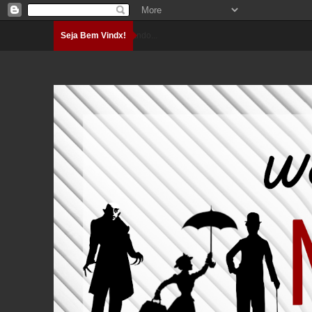
Seja Bem Vindx!
Carregando...