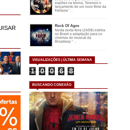
espiões na telona. Teremos o
lançamento de um novo filme da
franquia ' ...
Rock Of Ages
Nesta sexta-feira (24/08) estréia
no Brasil a adaptação para os
cinemas do musical da
Broadway “ ...
VISUALIZAÇÕES | ÚLTIMA SEMANA
1
0
0
6
8
BUSCANDO CONEXÃO