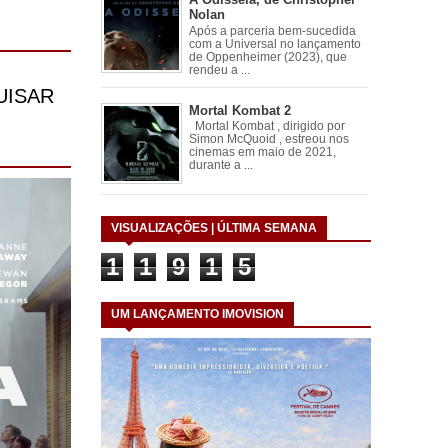
Nolan
Após a parceria bem-sucedida
com a Universal no lançamento
de Oppenheimer (2023), que
rendeu a ...
Mortal Kombat 2
Mortal Kombat , dirigido por
Simon McQuoid , estreou nos
cinemas em maio de 2021,
durante a ...
VISUALIZAÇÕES | ÚLTIMA SEMANA
1
1
9
1
5
UM LANÇAMENTO IMOVISION