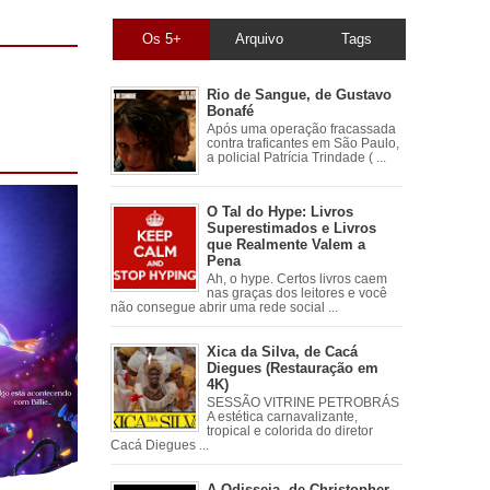
Os 5+
Arquivo
Tags
Rio de Sangue, de Gustavo
Bonafé
Após uma operação fracassada
contra traficantes em São Paulo,
a policial Patrícia Trindade ( ...
O Tal do Hype: Livros
Superestimados e Livros
que Realmente Valem a
Pena
Ah, o hype. Certos livros caem
nas graças dos leitores e você
não consegue abrir uma rede social ...
Xica da Silva, de Cacá
Diegues (Restauração em
4K)
SESSÃO VITRINE PETROBRÁS
A estética carnavalizante,
tropical e colorida do diretor
Cacá Diegues ...
A Odisseia, de Christopher