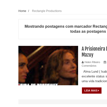
Home
/
Rectangle Productions
Mostrando postagens com marcador
Rectang
todas as postagens
A Prisioneira
Mazuy
Helen Ribeiro
Comentários
Alma Lund ( Isabe
excelente status s
uma vida tradiciona
LEIA MAIS