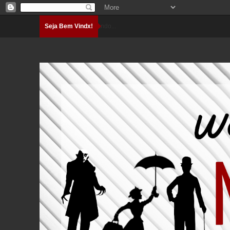
Seja Bem Vindx!
Carregando...