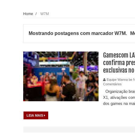
Home
/
W7M
Mostrando postagens com marcador
W7M
.
Mo
Gamescom LA
confirma pre
exclusivas no
Equipe Wanna be 
Comentários
Organização bras
X1, ativações com
dos games na maio
LEIA MAIS