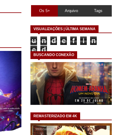
Os 5+
Arquivo
Tags
VISUALIZAÇÕES | ÚLTIMA SEMANA
u
n
d
e
f
i
n
e
d
BUSCANDO CONEXÃO
REMASTERIZADO EM 4K