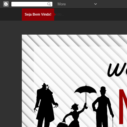
Seja Bem Vindx!
Carregando...