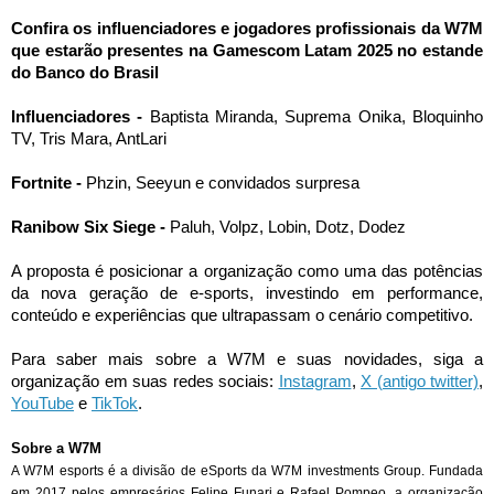
Confira os influenciadores e jogadores profissionais da W7M
que estarão presentes na
Gamescom
Latam 2025 no estande
do Banco do Brasil
Influenciadores -
Baptista Miranda, Suprema Onika, Bloquinho
TV, Tris Mara, AntLari
Fortnite -
Phzin, Seeyun e convidados surpresa
Ranibow Six Siege -
Paluh, Volpz, Lobin, Dotz, Dodez
A proposta é posicionar a organização como uma das potências
da nova geração de e-sports, investindo em performance,
conteúdo e experiências que ultrapassam o cenário competitivo.
Para saber mais sobre a W7M e suas novidades, siga a
organização em suas redes sociais:
Instagram
,
X (antigo twitter)
,
YouTube
e
TikTok
.
Sobre a W7M
A W7M esports é a divisão de eSports da W7M investments Group. Fundada
em 2017 pelos empresários Felipe Funari e Rafael Pompeo, a organização