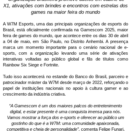
X1, ativações
com
brindes e encontros
com
estrelas dos
games
na maior feira do mundo
A W7M Esports, uma das principais organizações de esports do
Brasil, está oficialmente confirmada na
Gamescom
2025, maior
feira de
games
do mundo, que acontece entre os dias 30 de abril
a 04 de maio, em São Paulo, no Distrito Anhembi. A presença
marca um momento importante para o cenário nacional de e-
sports,
com
a organização levando uma série de ativações
interativas voltadas ao público global e fãs de títulos como
Rainbow Six Siege e Fortnite.
Tudo isso acontecerá no estande do Banco do Brasil, parceiro e
patrocinador máster da W7M desde março de 2022, reforçando o
papel de instituições nacionais no apoio à cultura gamer e ao
crescimento da indústria criativa.
“A
Gamescom
é um dos maiores palcos do entretenimento
digital, e estar presente é uma conquista imensa para nós.
Vamos mostrar a força dos e-sports e oferecer ao público um
gostinho do que é a W7M: uma comunidade apaixonada,
competitiva e cheia de personalidade”,
comenta Felipe Funari,