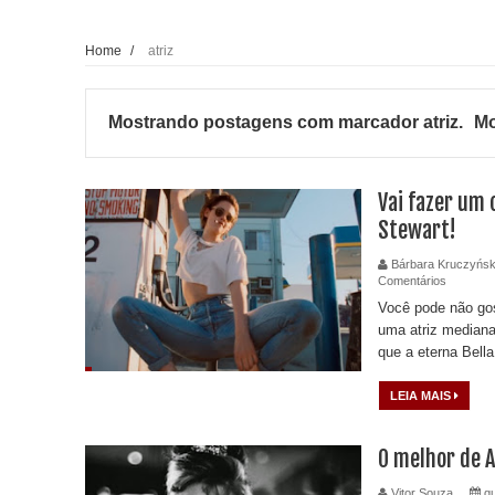
Home
/
atriz
Mostrando postagens com marcador
atriz
.
Mo
Vai fazer um 
Stewart!
Bárbara Kruczyńsk
Comentários
Você pode não gos
uma atriz median
que a eterna Bella
LEIA MAIS
O melhor de 
Vitor Souza
qu