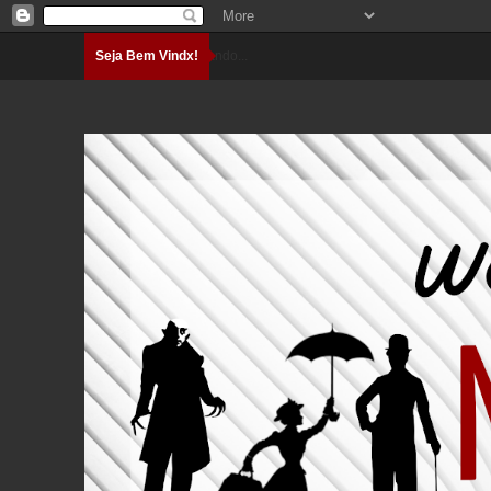
Seja Bem Vindx!
Carregando...