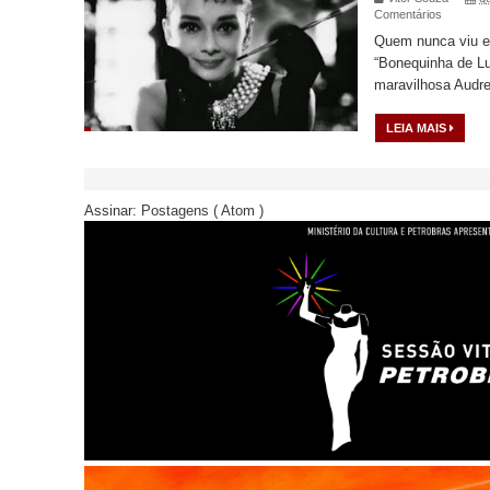
Comentários
Quem nunca viu e
“Bonequinha de Lu
maravilhosa Audre
LEIA MAIS
Assinar:
Postagens ( Atom )