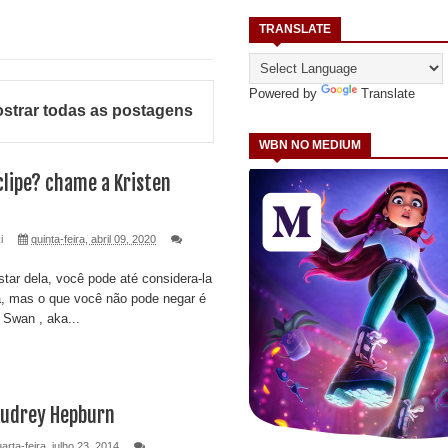
TRANSLATE
Powered by
Translate
strar todas as postagens
WBN NO MEDIUM
clipe? chame a Kristen
i
quinta-feira, abril 09, 2020
tar dela, você pode até considera-la
a, mas o que você não pode negar é
 Swan , aka...
Audrey Hepburn
arta-feira, julho 23, 2014