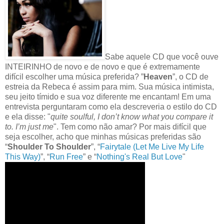
Sabe aquele CD que você ouve
INTEIRINHO de novo e de novo e que é extremamente
difícil escolher uma música preferida? ”
Heaven
”, o CD de
estreia da Rebeca é assim para mim. Sua música intimista,
seu jeito tímido e sua voz diferente me encantam! Em uma
entrevista perguntaram como ela descreveria o estilo do CD
e ela disse: "
quite soulful, I don’t know what you compare it
to. I’m just me
". Tem como não amar? Por mais difícil que
seja escolher, acho que minhas músicas preferidas são
“
Shoulder To Shoulder
”, “
Fairytale (Let Me Live My Life
This Way)
”, “
Run Free
” e “
Nothing's Real But Love
"