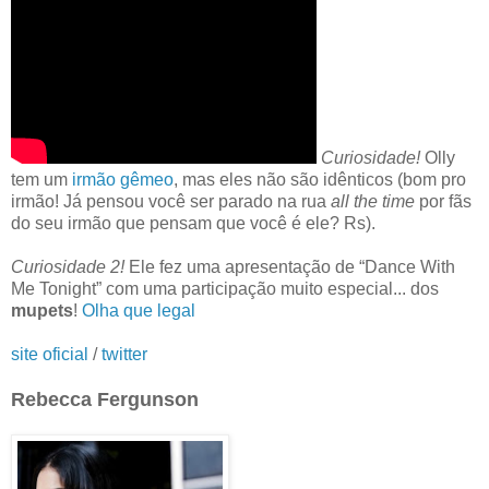
Curiosidade!
Olly
tem um
irmão gêmeo
, mas eles não são idênticos (bom pro
irmão! Já pensou você ser parado na rua
all the time
por fãs
do seu irmão que pensam que você é ele? Rs).
Curiosidade 2!
Ele fez uma apresentação de “Dance With
Me Tonight” com uma participação muito especial... dos
mupets
!
Olha que legal
site oficial
/
twitter
Rebecca Fergunson