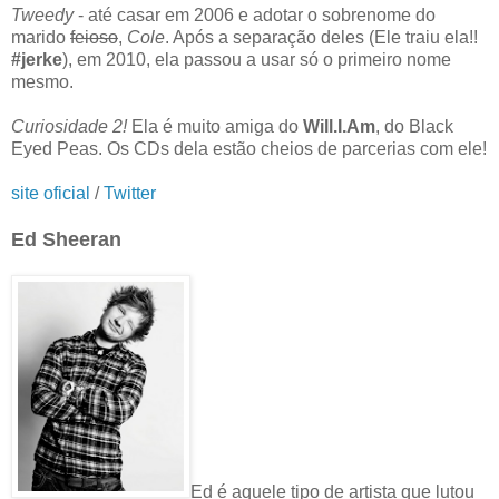
Tweedy
- até casar em 2006 e adotar o sobrenome do
marido
feioso
,
Cole
. Após a separação deles (Ele traiu ela!!
#jerke
), em 2010, ela passou a usar só o primeiro nome
mesmo.
Curiosidade 2!
Ela é muito amiga do
Will.I.Am
, do Black
Eyed Peas. Os CDs dela estão cheios de parcerias com ele!
site oficial
/
Twitter
Ed Sheeran
Ed é aquele tipo de artista que lutou