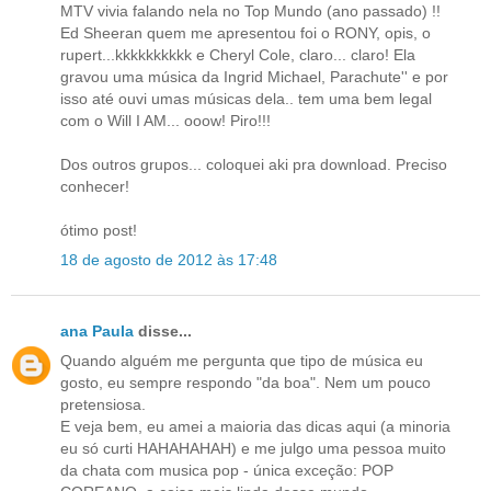
MTV vivia falando nela no Top Mundo (ano passado) !!
Ed Sheeran quem me apresentou foi o RONY, opis, o
rupert...kkkkkkkkkk e Cheryl Cole, claro... claro! Ela
gravou uma música da Ingrid Michael, Parachute'' e por
isso até ouvi umas músicas dela.. tem uma bem legal
com o Will I AM... ooow! Piro!!!
Dos outros grupos... coloquei aki pra download. Preciso
conhecer!
ótimo post!
18 de agosto de 2012 às 17:48
ana Paula
disse...
Quando alguém me pergunta que tipo de música eu
gosto, eu sempre respondo "da boa". Nem um pouco
pretensiosa.
E veja bem, eu amei a maioria das dicas aqui (a minoria
eu só curti HAHAHAHAH) e me julgo uma pessoa muito
da chata com musica pop - única exceção: POP