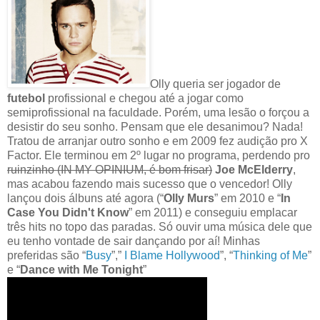
Olly queria ser jogador de
futebol
profissional e chegou até a jogar como
semiprofissional na faculdade. Porém, uma lesão o forçou a
desistir do seu sonho. Pensam que ele desanimou? Nada!
Tratou de arranjar outro sonho e em 2009 fez audição pro X
Factor. Ele terminou em 2º lugar no programa, perdendo pro
ruinzinho (IN MY OPINIUM, é bom frisar)
Joe McElderry
,
mas acabou fazendo mais sucesso que o vencedor! Olly
lançou dois álbuns até agora (“
Olly Murs
” em 2010 e “
In
Case You Didn't Know
” em 2011) e conseguiu emplacar
três hits no topo das paradas. Só ouvir uma música dele que
eu tenho vontade de sair dançando por aí! Minhas
preferidas são “
Busy
”,”
I Blame Hollywood
”, “
Thinking of Me
”
e “
Dance with Me Tonight
”