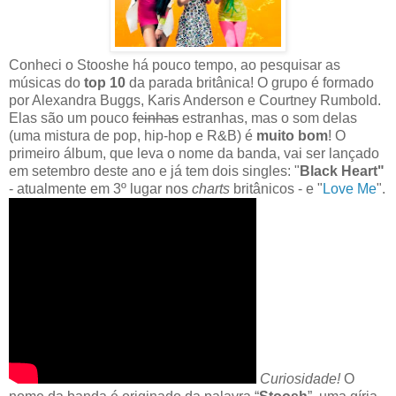
Conheci o Stooshe há pouco tempo, ao pesquisar as
músicas do
top 10
da parada britânica! O grupo é formado
por Alexandra Buggs, Karis Anderson e Courtney Rumbold.
Elas são um pouco
feinhas
estranhas, mas o som delas
(uma mistura de pop, hip-hop e R&B) é
muito bom
! O
primeiro álbum, que leva o nome da banda, vai ser lançado
em setembro deste ano e já tem dois singles: "
Black Heart"
- atualmente em 3º lugar nos
charts
britânicos - e "
Love Me
".
Curiosidade!
O