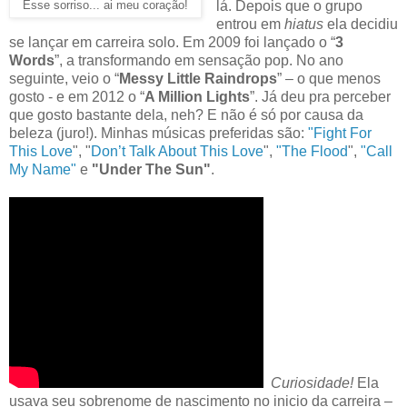
lá. Depois que o grupo
Esse sorriso... ai meu coração!
entrou em
hiatus
ela decidiu
se lançar em carreira solo. Em 2009 foi lançado o “
3
Words
”, a transformando em sensação pop. No ano
seguinte, veio o “
Messy Little Raindrops
” – o que menos
gosto - e em 2012 o “
A Million Lights
”. Já deu pra perceber
que gosto bastante dela, neh? E não é só por causa da
beleza (juro!). Minhas músicas preferidas são:
"Fight For
This Love
", "
Don’t Talk About This Love
",
"The Flood
",
"Call
My Name"
e
"Under The Sun"
.
Curiosidade!
Ela
usava seu sobrenome de nascimento no inicio da carreira –