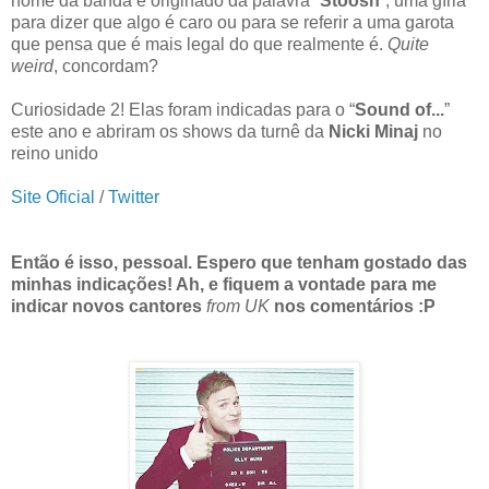
nome da banda é originado da palavra “
Stoosh
”, uma gíria
para dizer que algo é caro ou para se referir a uma garota
que pensa que é mais legal do que realmente é.
Quite
weird
, concordam?
Curiosidade 2! Elas foram indicadas para o “
Sound of...
”
este ano e abriram os shows da turnê da
Nicki Minaj
no
reino unido
Site Oficial
/
Twitter
Então é isso, pessoal. Espero que tenham gostado das
minhas indicações! Ah, e fiquem a vontade para me
indicar novos cantores
from UK
nos comentários :P