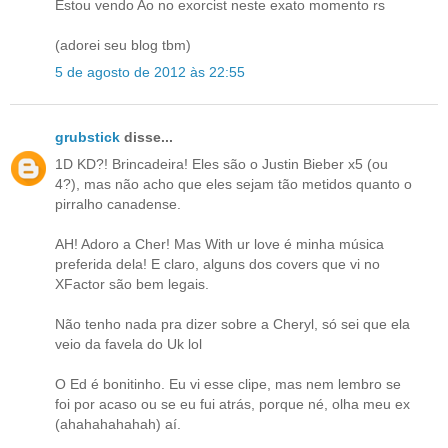
Estou vendo Ao no exorcist neste exato momento rs
(adorei seu blog tbm)
5 de agosto de 2012 às 22:55
grubstick
disse...
1D KD?! Brincadeira! Eles são o Justin Bieber x5 (ou
4?), mas não acho que eles sejam tão metidos quanto o
pirralho canadense.
AH! Adoro a Cher! Mas With ur love é minha música
preferida dela! E claro, alguns dos covers que vi no
XFactor são bem legais.
Não tenho nada pra dizer sobre a Cheryl, só sei que ela
veio da favela do Uk lol
O Ed é bonitinho. Eu vi esse clipe, mas nem lembro se
foi por acaso ou se eu fui atrás, porque né, olha meu ex
(ahahahahahah) aí.