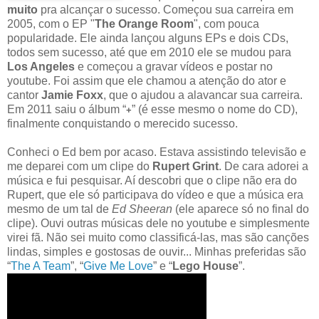
muito
pra alcançar o sucesso. Começou sua carreira em
2005, com o EP "
The Orange Room
", com pouca
popularidade. Ele ainda lançou alguns EPs e dois CDs,
todos sem sucesso, até que em 2010 ele se mudou para
Los Angeles
e começou a gravar vídeos e postar no
youtube. Foi assim que ele chamou a atenção do ator e
cantor
Jamie Foxx
, que o ajudou a alavancar sua carreira.
Em 2011 saiu o álbum “
” (é esse mesmo o nome do CD),
+
finalmente conquistando o merecido sucesso.
Conheci o Ed bem por acaso. Estava assistindo televisão e
me deparei com um clipe do
Rupert Grint
. De cara adorei a
música e fui pesquisar. Aí descobri que o clipe não era do
Rupert, que ele só participava do vídeo e que a música era
mesmo de um tal de
Ed Sheeran
(ele aparece só no final do
clipe). Ouvi outras músicas dele no youtube e simplesmente
virei fã. Não sei muito como classificá-las, mas são canções
lindas, simples e gostosas de ouvir... Minhas preferidas são
“
The A Team
”, “
Give Me Love
” e “
Lego House
”.