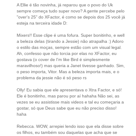
A Ellie é tão novinha, já reparou que o povo do Uk
sempre começa tudo super novo? A gente percebe pelo
"over's 25" do XFactor, é como se depois dos 25 você já
esteja na terceira idade D:
Mixers!! Esse clipe é uma fofura. Super bonitinho, e well
a beleza delas (tirando a Jessie) não atrapalha :) Adoro
o estilo das moças, sempre estão com um visual legal.
Ah, confesso que não torcia por elas no XFactor, eu
gostava (o cover de I'm like Bird é simplesmente
maravilhoso!) mas queria a Janet tivesse ganhado. Sim,
o peso importa, Vitor. Mas a beleza importa mais, e o
problema da jessie não é só peso rs
Olly! Eu sabia que ele apresentava o Xtra Factor, e só!
Ele é bonitinho, mas parou por aí hahaha Não sei, as
vezes se eu assistisse mais videos e tal eu começaria a
gostar, só que Deus sabe que eu não preciso disso!
haha
Rebecca. WOW, arrepiei lendo isso que ela disse sobre
os filhos, eu também sou daquelas que acha que se