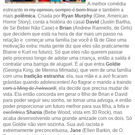
A melhor comédia
estreante
in my opinion, sempre é bom frisar
e também a
mais
polêmica
. Criada por
Ryan Murphy
(Glee, American
Horror Story), conta a história do casal
David
(Justin Bartha,
de Se Beber Não Case) e
Brian
(Andrew Rannells, de Girls)
que decidem que está na hora de dar mais um passo na
relação e começar uma família (se você é fã de Glee uma
motivação extra: muita gente diz que eles são praticamente
Blaine e Kurt no futuro). Só que eles não querem passar
pelo processo longo de adotar uma criança, então a saída é
contratar uma barriga de aluguel. É aí que entra
Goldie
(Georgia King, de Menina Mimada), que vem de uma família
com uma
tradição estranha
: ela, sua mãe e a avó ficaram
grávidas quando adolescentes! Ao flagrar o marido a traindo
com a Ming de Awkward!
, ela decide que precisa mudar de
vida. Ela então concorda em gerar o filho de Brian e David
para poder seguir seu sonho, se tornar uma advoga, e então
poder proporcionar um futuro melhor para sua filha, a fofa
e
excêntrica
Shania
(Bebe Wood, vista em 30 Rock), mas
acaba desenvolvendo uma grande amizade com os dois. Só
que Goldie não vem sozinha. Sua avó racista e
extremamente preconceituosa,
Jane
(Ellen Barkin, de O