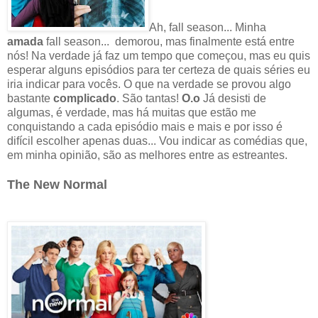
Ah, fall season... Minha
amada
fall season... demorou, mas finalmente está entre
nós! Na verdade já faz um tempo que começou, mas eu quis
esperar alguns episódios para ter certeza de quais séries eu
iria indicar para vocês. O que na verdade se provou algo
bastante
complicado
. São tantas!
O.o
Já desisti de
algumas, é verdade, mas há muitas que estão me
conquistando a cada episódio mais e mais e por isso é
difícil escolher apenas duas... Vou indicar as comédias que,
em minha opinião, são as melhores entre as estreantes.
The
N
ew
N
ormal