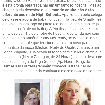
Emily Owens (Mamie Gummer) acaba de sair da faculdade
e está pronta para trabalhar em um famoso hospital. Mas ao
chegar lá ela descobre que o
mundo adulto não é tão
diferente assim do High School
... Apaixonada pelo colega
de classe e agora de trabalho (Justin Hartley, de Smallville),
ela leva um fora logo no piloto (coitada... e não é spoiler já
que a cena tá até no trailer). Além disso, faz amizade com
uma lésbica filha do diretor do hospital que ainda não saiu
totalmente
do armário (Kelly McCreary, de White Collar) e
com um residente que tem tudo para ser o novo par
romântico da moça (Michael Rady de Quatro Amigas e um
Jeans Viajante). Ela acaba irritando sem querer a chefe que
ela idolatra (Necar Zadegan, de 24 Horas) e ainda descobre
que sua inimiga do High School (Aja Naomi King, de
Damsels in Distress) também começou a trabalhar no
mesmo hospital e ainda continua a mesma
bitch
de sempre.