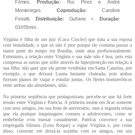
Filmes.
Produção:
Rui Pires e André
Montenegro.
Coprodução:
Caroline
Fioratti.
Distribuição:
Gullane +.
Duração
:
01h55min.
Virgínia é filha de um juiz (Caco Ciocler) que trata a sua esposa
com brutalidade, o que só não é pior porque ele costuma passar a
maior parte do tempo em Brasília, onde atua profissionalmente.
Entretanto, a relação entre Virgínia e sua mãe não é boa, pois esta
compensa as surras que sofre através da hiperproteção em relação à
sua filha: não quer que ela preste vestibular em Santa Catarina, por
exemplo, o que deixará Luana bastante chateada, pois ambas
fizeram planos de viajar e estudar juntas. Os flertes homoeróticos
entre ambas são abundantes, aliás.
Na primeira seqüência que protagonizam, percebe-se que há forte
tensão entre Virgínia e Patrícia. A primeira insiste em ficar somente
com seus amigos, em sua festa de aniversário, mas a segunda reluta
que ela pratique traquinagens comuns a adolescentes, como se
embebedar e/ou transar casualmente. Patrícia convence a sua
empregada Silmara (Lena Roque) a vigiar Virgínia e, por conta
disso, consente em deixá-la sozinha com os amigos, em seu