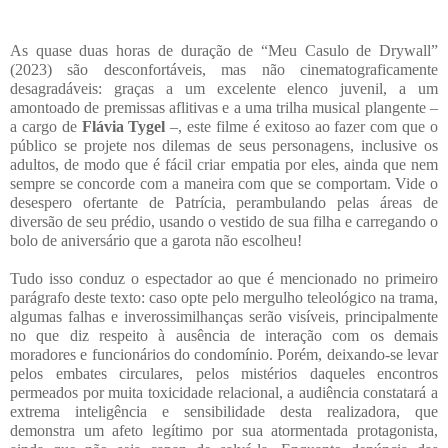
As quase duas horas de duração de “Meu Casulo de Drywall”
(2023) são desconfortáveis, mas não cinematograficamente
desagradáveis: graças a um excelente elenco juvenil, a um
amontoado de premissas aflitivas e a uma trilha musical plangente –
a cargo de
Flávia Tygel
–, este filme é exitoso ao fazer com que o
público se projete nos dilemas de seus personagens, inclusive os
adultos, de modo que é fácil criar empatia por eles, ainda que nem
sempre se concorde com a maneira com que se comportam. Vide o
desespero ofertante de Patrícia, perambulando pelas áreas de
diversão de seu prédio, usando o vestido de sua filha e carregando o
bolo de aniversário que a garota não escolheu!
Tudo isso conduz o espectador ao que é mencionado no primeiro
parágrafo deste texto: caso opte pelo mergulho teleológico na trama,
algumas falhas e inverossimilhanças serão visíveis, principalmente
no que diz respeito à ausência de interação com os demais
moradores e funcionários do condomínio. Porém, deixando-se levar
pelos embates circulares, pelos mistérios daqueles encontros
permeados por muita toxicidade relacional, a audiência constatará a
extrema inteligência e sensibilidade desta realizadora, que
demonstra um afeto legítimo por sua atormentada protagonista,