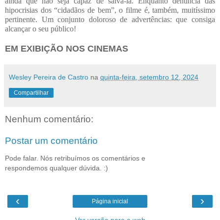
ainda que não seja capaz de salvá-la. Enquanto denúncia das
hipocrisias dos “cidadãos de bem”, o filme é, também, muitíssimo
pertinente. Um conjunto doloroso de advertências: que consiga
alcançar o seu público!
EM EXIBIÇÃO NOS CINEMAS
Wesley Pereira de Castro
na
quinta-feira, setembro 12, 2024
Compartilhar
Nenhum comentário:
Postar um comentário
Pode falar. Nós retribuímos os comentários e
respondemos qualquer dúvida. :)
‹
›
Página inicial
Ver versão para a web