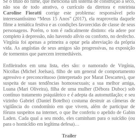
Se o título do filme, que menciona um sistema de construção a seco,
não soa de todo atrativo, o currículo da diretora e roteirista
Caroline Fioratti
corrige este problema: responsável pelo
interessantíssimo “Meus 15 Anos” (2017), ela reaproveita daquele
filme a temática festiva e as condições favorecidas de classe de seus
personagens. Porém, o tom é radicalmente distinto: ela adere por
completo à depressão, não havendo alívio ou conforto, no desfecho.
Virgínia foi apenas a primeira a optar pela abreviação da própria
vida. As angústias de seus amigos são progressivas, na exposição
de tormentos que parecem irremediáveis.
Enfileirados em uma lista, eles são: o namorado de Virgínia,
Nicollas (Michel Joelsas), filho de um general de comportamento
agressivo e preconceituoso (interpretado por Marat Descartes), que
suspeita de suas tendências homossexuais; a sua melhor amiga,
Luana (Mari Oliveira), filha de uma mulher (Débora Duboc) sob
contínuo tratamento psiquiátrico e é adepta da automutilação; e seu
vizinho Gabriel (Daniel Botelho) costuma destruir as câmeras de
vigilância do condomínio em que vivem, além de participar de
fóruns suspeitos na internet, o que lhe conferiu o apelido de Gabin
Laden. Cada qual a seu modo, eles caminham para o suicídio (ou
para o homicídio em legítima defesa)…
Trailer