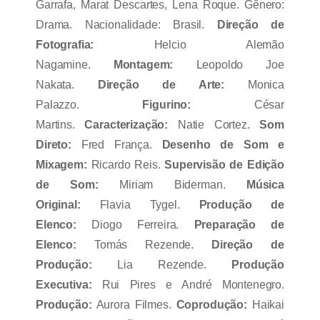
Garrafa, Marat Descartes, Lena Roque. Gênero:
Drama. Nacionalidade: Brasil.
Direção de
Fotografia:
Helcio Alemão
Nagamine.
Montagem:
Leopoldo Joe
Nakata.
Direção de Arte:
Monica
Palazzo.
Figurino:
César
Martins.
Caracterização:
Natie Cortez.
Som
Direto:
Fred França.
Desenho de Som e
Mixagem:
Ricardo Reis.
Supervisão de Edição
de Som:
Miriam Biderman.
Música
Original:
Flavia Tygel.
Produção de
Elenco:
Diogo Ferreira.
Preparação de
Elenco:
Tomás Rezende.
Direção de
Produção:
Lia Rezende.
Produção
Executiva:
Rui Pires e André Montenegro.
P
rodução:
Aurora Filmes.
C
oprodução:
Haikai