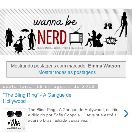
Mostrando postagens com marcador
Emma Watson
.
Mostrar todas as postagens
sexta-feira, 16 de agosto de 2013
''The Bling Ring'' - A Gangue de
Hollywood
›
The Bling Ring - A Gangue de Hollywood, escrito
e dirigido por Sofia Coppola , teve sua estréia
aqui no Brasil adiada várias vez...