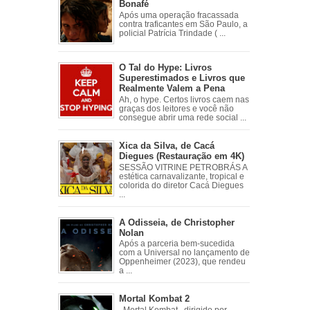
Bonafé
Após uma operação fracassada
contra traficantes em São Paulo, a
policial Patrícia Trindade ( ...
O Tal do Hype: Livros
Superestimados e Livros que
Realmente Valem a Pena
Ah, o hype. Certos livros caem nas
graças dos leitores e você não
consegue abrir uma rede social ...
Xica da Silva, de Cacá
Diegues (Restauração em 4K)
SESSÃO VITRINE PETROBRÁS A
estética carnavalizante, tropical e
colorida do diretor Cacá Diegues
...
A Odisseia, de Christopher
Nolan
Após a parceria bem-sucedida
com a Universal no lançamento de
Oppenheimer (2023), que rendeu
a ...
Mortal Kombat 2