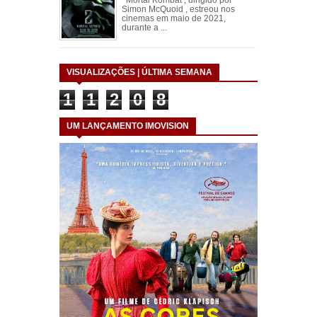
Mortal Kombat , dirigido por
Simon McQuoid , estreou nos
cinemas em maio de 2021,
durante a ...
VISUALIZAÇÕES | ÚLTIMA SEMANA
1
1
2
0
8
UM LANÇAMENTO IMOVISION