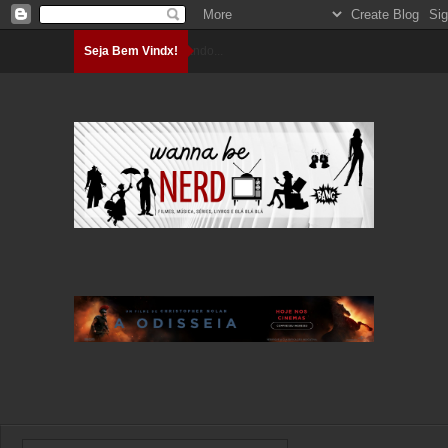
Seja Bem Vindx!
Carregando...