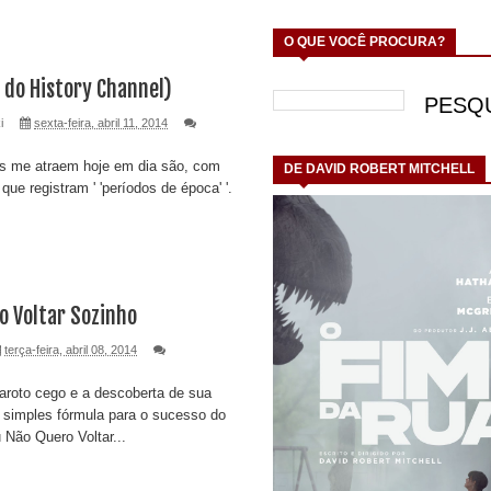
O QUE VOCÊ PROCURA?
e do History Channel)
i
sexta-feira, abril 11, 2014
is me atraem hoje em dia são, com
DE DAVID ROBERT MITCHELL
que registram ' 'períodos de época' '.
o Voltar Sozinho
terça-feira, abril 08, 2014
garoto cego e a descoberta de sua
 simples fórmula para o sucesso do
 Não Quero Voltar...