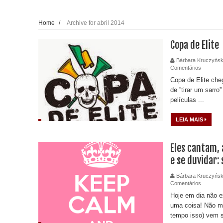
Home
/
Archive for abril 2014
Copa de Elite
Bárbara Kruczyńsk
Comentários
Copa de Elite che
de ''tirar um sarr
películas ...
LEIA MAIS
Eles cantam,
e se duvidar:
Bárbara Kruczyńsk
Comentários
Hoje em dia não e
uma coisa! Não m
tempo isso) vem s