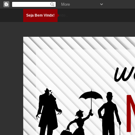
Seja Bem Vindx!
Carregando...