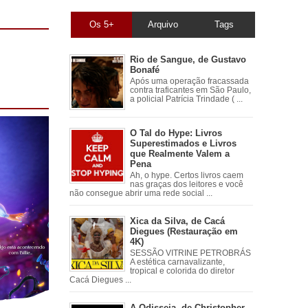
Os 5+
Arquivo
Tags
Rio de Sangue, de Gustavo
Bonafé
Após uma operação fracassada
contra traficantes em São Paulo,
a policial Patrícia Trindade ( ...
O Tal do Hype: Livros
Superestimados e Livros
que Realmente Valem a
Pena
Ah, o hype. Certos livros caem
nas graças dos leitores e você
não consegue abrir uma rede social ...
Xica da Silva, de Cacá
Diegues (Restauração em
4K)
SESSÃO VITRINE PETROBRÁS
A estética carnavalizante,
tropical e colorida do diretor
Cacá Diegues ...
A Odisseia, de Christopher