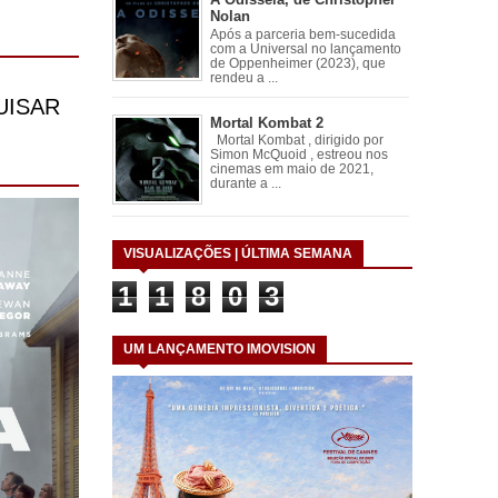
Nolan
Após a parceria bem-sucedida
com a Universal no lançamento
de Oppenheimer (2023), que
rendeu a ...
Mortal Kombat 2
Mortal Kombat , dirigido por
Simon McQuoid , estreou nos
cinemas em maio de 2021,
durante a ...
VISUALIZAÇÕES | ÚLTIMA SEMANA
1
1
8
0
3
UM LANÇAMENTO IMOVISION