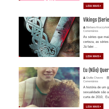
LEIA MAIS
Vikings (Seri
Bárbara Kruczyńsk
Comentários
As séries que ma
certeza, as séries 
Já falei ...
LEIA MAIS
Eu (Não) Quer
Giullia Chaves
Comentários
A história de um 
sexualidade são a
curta de 2010, Eu
LEIA MAIS