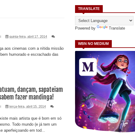
TRANSLATE
Powered by
Translate
i
quinta-feira, abril 17, 2014
WBN NO MEDIUM
ga aos cinemas com a nítida missão
o'' bem humorado e escrachado das
 atuam, dançam, sapateiam
 sabem fazer mandinga!
i
terça-feira, abril 15, 2014
xiste mais artista que é bom em só
esmo. Todo mundo (e já tem um
e aperfeiçoando em tod...