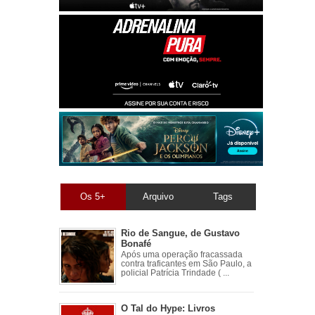
Os 5+
Arquivo
Tags
Rio de Sangue, de Gustavo
Bonafé
Após uma operação fracassada
contra traficantes em São Paulo, a
policial Patrícia Trindade ( ...
O Tal do Hype: Livros