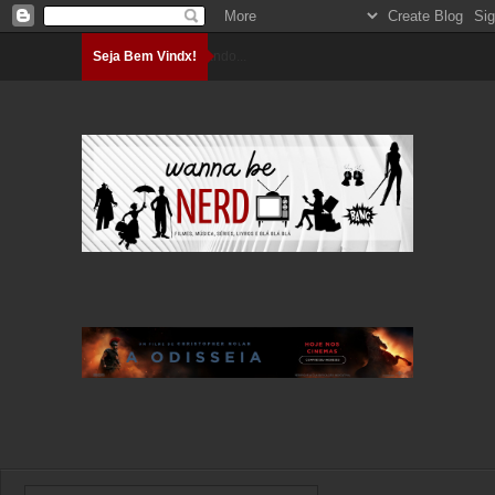
Seja Bem Vindx!
Carregando...