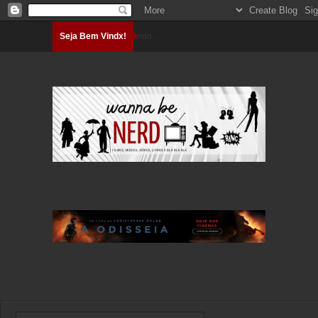
Seja Bem Vindx!
Carregando...