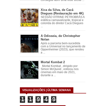
consegue abrir uma rede social ...
Xica da Silva, de Cacá
Diegues (Restauração em 4K)
SESSÃO VITRINE PETROBRÁS A
estética carnavalizante, tropical e
colorida do diretor Cacá Diegues
...
A Odisseia, de Christopher
Nolan
Após a parceria bem-sucedida
com a Universal no lançamento de
Oppenheimer (2023), que rendeu
a ...
Mortal Kombat 2
Mortal Kombat , dirigido por
Simon McQuoid , estreou nos
cinemas em maio de 2021,
durante a ...
VISUALIZAÇÕES | ÚLTIMA SEMANA
1
1
9
4
9