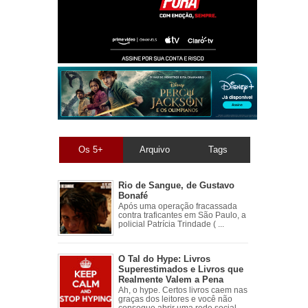
Os 5+
Arquivo
Tags
Rio de Sangue, de Gustavo
Bonafé
Após uma operação fracassada
contra traficantes em São Paulo, a
policial Patrícia Trindade ( ...
O Tal do Hype: Livros
Superestimados e Livros que
Realmente Valem a Pena
Ah, o hype. Certos livros caem nas
graças dos leitores e você não