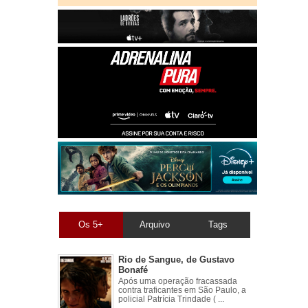
Os 5+
Arquivo
Tags
Rio de Sangue, de Gustavo
Bonafé
Após uma operação fracassada
contra traficantes em São Paulo, a
policial Patrícia Trindade ( ...