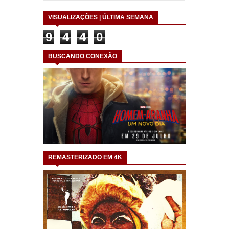
VISUALIZAÇÕES | ÚLTIMA SEMANA
9
4
4
0
BUSCANDO CONEXÃO
REMASTERIZADO EM 4K