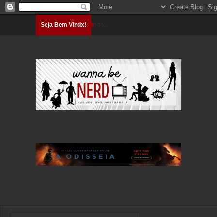
Seja Bem Vindx!
Carregando...