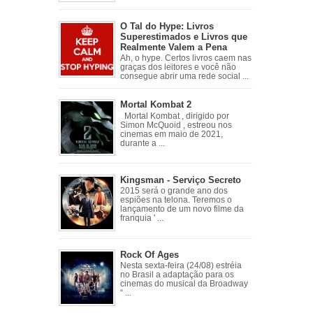
O Tal do Hype: Livros
Superestimados e Livros que
Realmente Valem a Pena
Ah, o hype. Certos livros caem nas
graças dos leitores e você não
consegue abrir uma rede social ...
Mortal Kombat 2
Mortal Kombat , dirigido por
Simon McQuoid , estreou nos
cinemas em maio de 2021,
durante a ...
Kingsman - Serviço Secreto
2015 será o grande ano dos
espiões na telona. Teremos o
lançamento de um novo filme da
franquia ' ...
Rock Of Ages
Nesta sexta-feira (24/08) estréia
no Brasil a adaptação para os
cinemas do musical da Broadway
“ ...