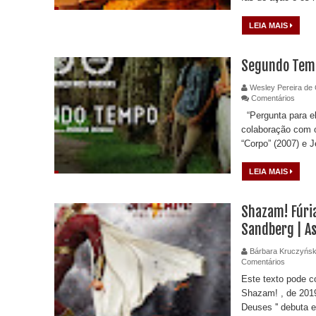
LEIA MAIS
Segundo Tem
Wesley Pereira de 
Comentários
“Pergunta para el
colaboração com 
“Corpo” (2007) e J
LEIA MAIS
Shazam! Fúria
Sandberg | A
Bárbara Kruczyńsk
Comentários
Este texto pode c
Shazam! , de 2019 (
Deuses '' debuta e