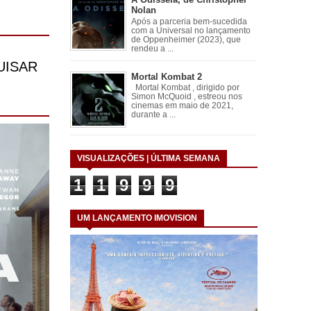
Nolan
Após a parceria bem-sucedida
com a Universal no lançamento
de Oppenheimer (2023), que
rendeu a ...
Mortal Kombat 2
Mortal Kombat , dirigido por
Simon McQuoid , estreou nos
cinemas em maio de 2021,
durante a ...
VISUALIZAÇÕES | ÚLTIMA SEMANA
1
1
9
9
9
UM LANÇAMENTO IMOVISION