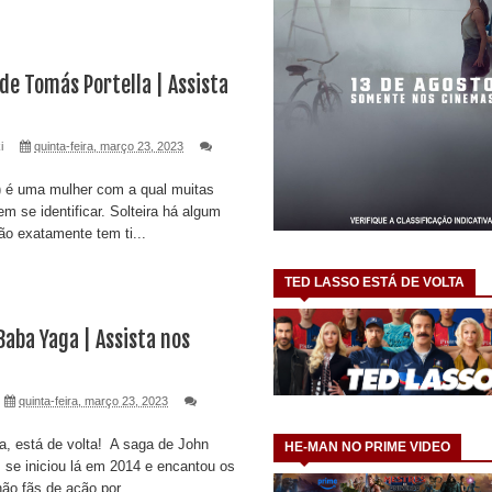
 de Tomás Portella | Assista
i
quinta-feira, março 23, 2023
) é uma mulher com a qual muitas
m se identificar. Solteira há algum
ão exatamente tem ti...
TED LASSO ESTÁ DE VOLTA
Baba Yaga | Assista nos
quinta-feira, março 23, 2023
 está de volta! A saga de John
HE-MAN NO PRIME VIDEO
se iniciou lá em 2014 e encantou os
ão fãs de ação por ...