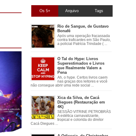
Os 5+
Arquivo
Tags
Rio de Sangue, de Gustavo
Bonafé
Após uma operação fracassada
contra traficantes em São Paulo,
a policial Patrícia Trindade ( ...
O Tal do Hype: Livros
Superestimados e Livros
que Realmente Valem a
Pena
Ah, o hype. Certos livros caem
nas graças dos leitores e você
não consegue abrir uma rede social ...
Xica da Silva, de Cacá
Diegues (Restauração em
4K)
SESSÃO VITRINE PETROBRÁS
A estética carnavalizante,
tropical e colorida do diretor
Cacá Diegues ...
A Odisseia, de Christopher