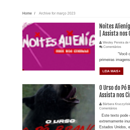
Home
/
Archive for março 2023
Noites Aliení
| Assista nos
Wesley Pereira de 
Comentários
“Você quer se
primeiras imagens 
LEIA MAIS
O Urso do Pó 
Assista nos 
Bárbara Kruczyńsk
Comentários
Este texto pode c
extremamente inus
Estados Unidos, e