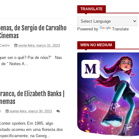
TRANSLATE
genas, de Sergio de Carvalho
Powered by
Translate
 Cinemas
WBN NO MEDIUM
Castro
sexta-feira, março 31, 2023
r o quê? Pai de nóia?” Nas
de “ Noites A...
Branco, de Elizabeth Banks |
Cinemas
i
quinta-feira, março 30, 2023
onter spoilers Em 1985, algo
itado ocorreu em uma floresta dos
specificamente, na Georg...