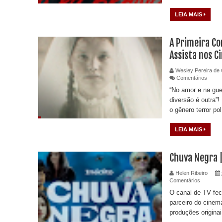
LEIA MAIS
A Primeira Co
Assista nos 
Wesley Pereira de 
Comentários
“No amor e na gue
diversão é outra”
o gênero terror pol
LEIA MAIS
Chuva Negra |
Helen Ribeiro
Comentários
O canal de TV fec
parceiro do cinem
produções originai