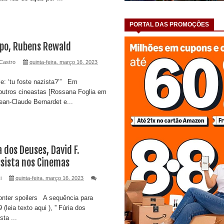
PORTAL DAS PROMOÇÕES
po, Rubens Rewald
Castro
quinta-feira, março 16, 2023
e: ‘tu foste nazista?’” Em
outros cineastas [Rossana Foglia em
ean-Claude Bernardet e...
 dos Deuses, David F.
ssista nos Cinemas
i
quinta-feira, março 16, 2023
onter spoilers A sequência para
leia texto aqui ), '' Fúria dos
sta ...