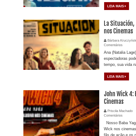
LEIA MAIS
La Situación,
nos Cinemas
Bárbara Kruczyńsk
Comentários
Ana (Natalia Lage
espectadoras pode
tempo, sua vida n
LEIA MAIS
John Wick 4: 
Cinemas
Priscila Machado
Comentários
Nosso Baba Yaga,
Wick nos cinemas 
fãs de ação e os n