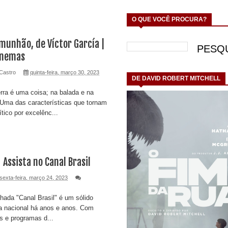
O QUE VOCÊ PROCURA?
munhão, de Víctor García |
Cinemas
Castro
quinta-feira, março 30, 2023
DE DAVID ROBERT MITCHELL
rra é uma coisa; na balada e na
! Uma das características que tornam
ítico por excelênc...
 Assista no Canal Brasil
sexta-feira, março 24, 2023
hada "Canal Brasil" é um sólido
a nacional há anos e anos. Com
s e programas d...