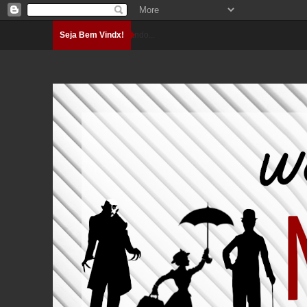
Seja Bem Vindx!
Carregando...